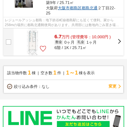
築9年 / 25.71㎡
大阪府
大阪市都島区
都島北通
２丁目22-
25
レジュールアッシュ都島：地下鉄谷町線都島駅にも近くて便利。家から
258mの場所に都島北通郵便局があります。共用部には敷地内ごみ置き場・
エレベータなど様々な設備やサービスが揃っ...
6.7
万
円
(管理費等：10,000円 )
0ヶ月
1ヶ月
敷金
礼金
6階 / 1K / 25.71㎡
1
1
1～1
該当物件数
棟
空き数
件
棟を表示
変更
絞り込み条件：
なし