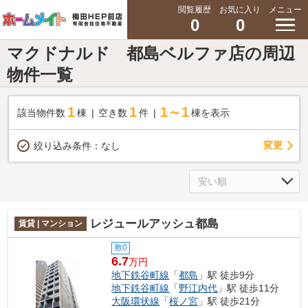
閲覧履歴
お気に入り
メニュー
0
0
マクドナルド 都島ベルファ店の周辺
物件一覧
1
1
1～1
該当物件数
棟
空き数
件
棟を表示
変更
絞り込み条件：
なし
レジュールアッシュ都島
賃貸 | マンション
敷0
6.7
万円
地下鉄谷町線
「
都島
」駅 徒歩9分
地下鉄谷町線
「
野江内代
」駅 徒歩11分
大阪環状線
「
桜ノ宮
」駅 徒歩21分