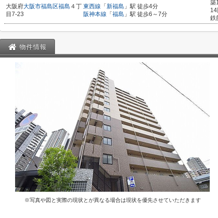
築
大阪府
大阪市福島区
福島
４丁
東西線
「
新福島
」駅 徒歩4分
1
目7-23
阪神本線
「
福島
」駅 徒歩6～7分
鉄
物件情報
※写真や図と実際の現状とが異なる場合は現状を優先させていただきます