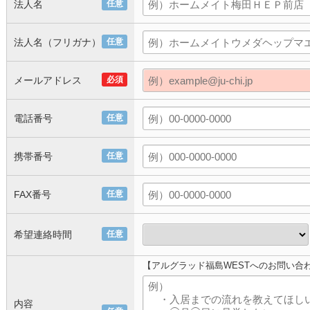
法人名
任意
法人名（フリガナ）
任意
メールアドレス
必須
電話番号
任意
携帯番号
任意
FAX番号
任意
希望連絡時間
任意
【アルグラッド福島WESTへのお問い合
内容