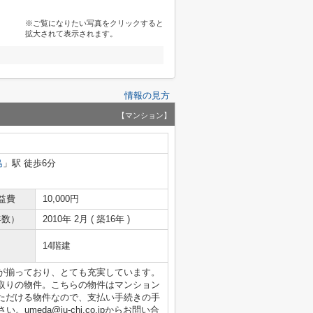
※ご覧になりたい写真をクリックすると
拡大されて表示されます。
情報の見方
【マンション】
島
」駅 徒歩6分
益費
10,000円
年数）
2010年 2月 ( 築16年 )
14階建
が揃っており、とても充実しています。
取りの物件。こちらの物件はマンション
ただける物件なので、支払い手続きの手
meda@ju-chi.co.jpからお問い合