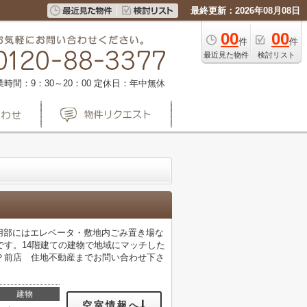
最終更新：2026年08月08日
00
00
件
件
最近見た物件
検討リスト
業時間：9：30～20：00
定休日：年中無休
用部にはエレベータ・敷地内ごみ置き場な
す。14階建ての建物で地域にマッチした
Ｐ前店 住地不動産までお問い合わせ下さ
建物
空室情報へ