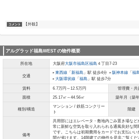
【外観】
コメント
アルグラッド福島WEST
の物件概要
所在地
大阪府
大阪市福島区
福島
４丁目7-23
東西線
「
新福島
」駅 徒歩4分
阪神本線
「
福
交通
大阪環状線
「
福島
」駅 徒歩7分
賃料
6.7万円～12.5万円
管理費・共
面積
25.17㎡～44.56㎡
築年月（築
マンション / 鉄筋コンクリー
種別/構造
階建
ト
共用部にはエレベータ・敷地内ごみ置き場など
常に新鮮な空気を取り入れられる通風良好な間
です。こちらは初期費用をカードでお支払いい
備考
間が省けます。14階建ての物件を是非ご覧ください。u