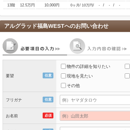
13階
12.5万円
10,000円
/
/
/
/
0ヶ月
10万円
-
-
-
アルグラッド福島WEST
へのお問い合わせ
物件の詳細を知りたい
要望
任意
現地を見たい
その他
フリガナ
任意
お名前
必須