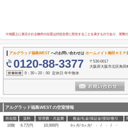
※地図上に表示される物件の位置は付近住所に所在することを表すものであり、実際
アルグラッド福島WEST
へのお問い合わせは
ホームメイト梅田ＨＥＰ前
0120-88-3377
〒530-0017
大阪府大阪市北区角田町
9：30～20：00 定休日:年中無休
アルグラッド福島WEST
の空室情報
所在階
賃料
管理費・共益費
敷金/礼金/保証金/償却/敷引
10階
6.7万円
10,000円
/
/
/
/
0ヶ月
0ヶ月
-
-
-