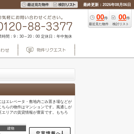
最終更新：2026年08月06日
00
00
件
件
最近見た物件
検討リスト
業時間：9：30～20：00
定休日：年中無休
にはエレベータ・敷地内ごみ置き場などが
こちらの物件はマンションです。風通しが
区エリアの賃貸情報が豊富です。もちろ
建物
空室情報へ