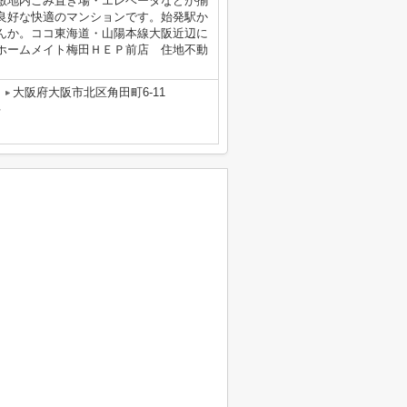
敷地内ごみ置き場・エレベータなどが揃
良好な快適のマンションです。始発駅か
んか。ココ東海道・山陽本線大阪近辺に
7からホームメイト梅田ＨＥＰ前店 住地不動
大阪府大阪市北区角田町6-11
号