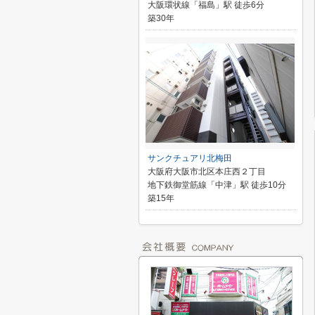
大阪環状線「福島」駅 徒歩6分
築30年
サンクチュアリ北梅田
大阪府大阪市北区本庄西２丁目
地下鉄御堂筋線「中津」駅 徒歩10分
築15年