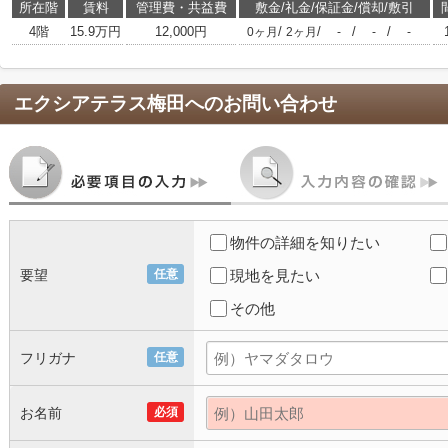
所在階
賃料
管理費・共益費
敷金/礼金/保証金/償却/敷引
4階
15.9万円
12,000円
/
/
/
/
0ヶ月
2ヶ月
-
-
-
エクシアテラス梅田
へのお問い合わせ
物件の詳細を知りたい
要望
任意
現地を見たい
その他
フリガナ
任意
お名前
必須