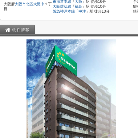
東海道本線
「
大阪
」駅 徒歩16分
予
大阪府
大阪市北区
大淀中
１丁
大阪環状線
「
福島
」駅 徒歩10分
8
目
阪急神戸本線
「
中津
」駅 徒歩13分
鉄
物件情報