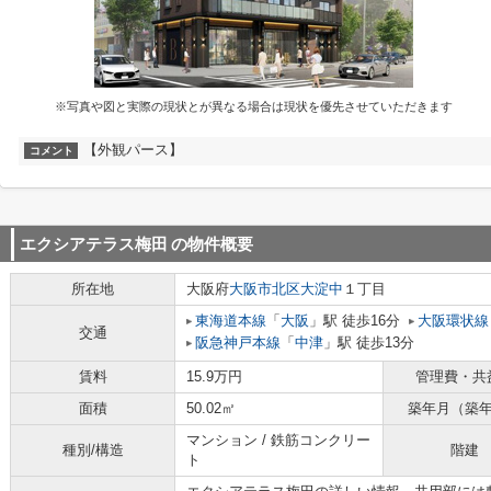
※写真や図と実際の現状とが異なる場合は現状を優先させていただきます
【外観パース】
コメント
エクシアテラス梅田
の物件概要
所在地
大阪府
大阪市北区
大淀中
１丁目
東海道本線
「
大阪
」駅 徒歩16分
大阪環状線
交通
阪急神戸本線
「
中津
」駅 徒歩13分
賃料
15.9万円
管理費・共
面積
50.02㎡
築年月（築
マンション / 鉄筋コンクリー
種別/構造
階建
ト