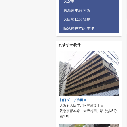
大淀中
東海道本線 大阪
大阪環状線 福島
阪急神戸本線 中津
おすすめ物件
朝日プラザ梅田Ⅱ
大阪府大阪市北区豊崎３丁目
阪急京都本線「大阪梅田」駅 徒歩5分
築40年