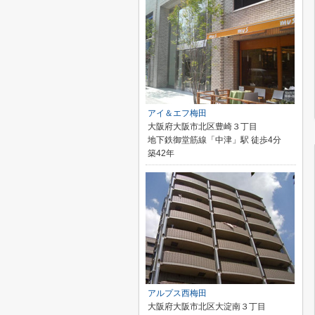
アイ＆エフ梅田
大阪府大阪市北区豊崎３丁目
地下鉄御堂筋線「中津」駅 徒歩4分
築42年
アルプス西梅田
大阪府大阪市北区大淀南３丁目