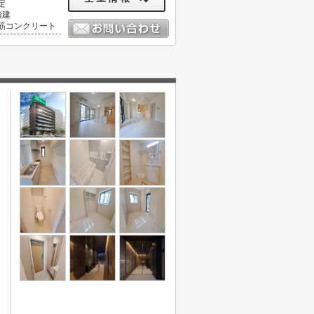
定
階建
筋コンクリート