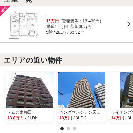
-
15万円
(管理費等：13,430円)
15万円
30万円
敷金
礼金
9階
58.92㎡
2LDK
エリアの近い物件
ドムス東梅田
キングマンション天神橋Ⅱ
13.8
万
円
/ 2LDK
13
万
円
/ 3LDK
14
万
円
/ 3