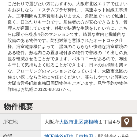
こだわりで選びたい方におすすめ。大阪市北区エリアで住まい
をお探しなら「エステムプラザ梅田」。高速ネット回線工事済
み。工事期間も工事費用もありません。角部屋ですので風通し
良く、日当たりも十分です。居住者の方が安心できるよう、管
理人が巡回しています。移動が快適な生活をしたい方に、こち
らは駅から徒歩4分のマンションです。綺麗な室内と機能的な
設備のある物件です。防犯対策も意識されたオートロック仕
様。浴室乾燥機によって、湿気のこもらない快適な浴室環境の
ある物件。敷地内ごみ置き場付きの物件で普段のゴミ出しの負
担を軽減させることができます。バルコニーがあるので、布団
を干して気持ちよく眠ることができます。日々のお掃除も楽々
な、フローリングのマンションとなっています。大阪市北区の
住まい探しなら当社にお任せください。暮らしやすいと評判の
大阪市営谷町線東梅田周辺物件もございます。見学予約や物件
詳細はお気軽に0120-88-3377へ。
物件概要
所在地
大阪府
大阪市北区
曾根崎
１丁目4-5
交通
地下鉄谷町線
「
東梅田
」駅 徒歩4～9分