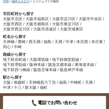
TOP
>
物件カタログ
>
エステムプラザ梅田
市区町村から探す
大阪市北区
/
大阪市福島区
/
大阪市淀川区
/
大阪市中央区
/
大阪市西区
/
大阪市都島区
/
大阪市東淀川区
/
大阪市西淀川区
/
大阪市浪速区
/
大阪市城東区
町名から探す
天神橋
/
豊崎
/
西天満
/
福島
/
天満
/
中津
/
本庄西
/
本庄東
/
同心
/
中崎
路線から探す
地下鉄谷町線
/
大阪環状線
/
地下鉄御堂筋線
/
地下鉄堺筋線
/
阪神本線
/
阪急京都本線
/
東海道本線
/
地下鉄四つ橋線
/
阪急宝塚本線
/
阪急神戸本線
駅から探す
大阪
/
南森町
/
天神橋筋六丁目
/
福島
/
中崎町
/
天満
/
中津
/
十三
/
新大阪
/
扇町
電話でお問い合わせ