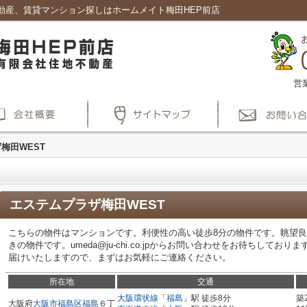
動産、賃貸マンション探しはホームメイト梅田HEP前店
営
梅田WEST
エステムプラザ梅田WEST
こちらの物件はマンションです。利便性の高い徒歩8分の物件です。眺望
きの物件です。umeda@ju-chi.co.jpからお問い合わせをお待ちして
届けいたしますので、まずはお気軽にご連絡ください。
所在地
交通
大阪環状線
「
福島
」駅 徒歩8分
築
大阪府
大阪市福島区
福島
６丁