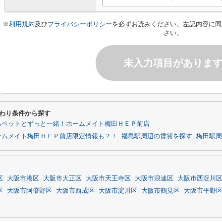
※
利用規約
及び
プライバシーポリシー
を必ずお読みください。左記内容に同
さい。
未入力項目がありま
だわり条件から探す
るペットとずっと一緒！ホームメイト梅田ＨＥＰ前店
ームメイト梅田ＨＥＰ前店限定情報も？！
福島駅周辺の賃貸を探す
梅田駅周
区
大阪市港区
大阪市大正区
大阪市天王寺区
大阪市浪速区
大阪市西淀川
区
大阪市阿倍野区
大阪市西成区
大阪市淀川区
大阪市鶴見区
大阪市平野