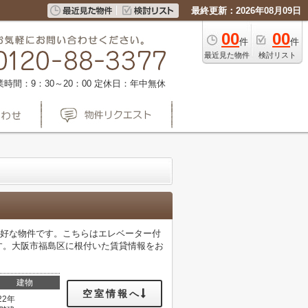
最終更新：2026年08月09日
00
00
件
件
最近見た物件
検討リスト
業時間：9：30～20：00
定休日：年中無休
良好な物件です。こちらはエレベーター付
おります。大阪市福島区に根付いた賃貸情報をお
建物
空室情報へ
22年