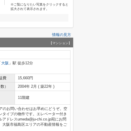
※ご覧になりたい写真をクリックすると
拡大されて表示されます。
情報の見方
【マンション】
「
大阪
」駅 徒歩12分
益費
15,660円
年数）
2004年 2月 ( 築22年 )
11階建
リアのお問い合わせはお早めにどうぞ。空
ンタイプの物件です。エレベーター付き
umeda@ju-chi.co.jp宛にお問
、大阪市福島区エリアの不動産情報をご