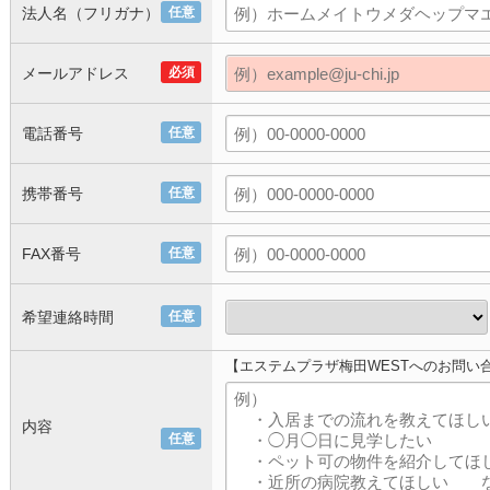
法人名（フリガナ）
任意
メールアドレス
必須
電話番号
任意
携帯番号
任意
FAX番号
任意
希望連絡時間
任意
【エステムプラザ梅田WESTへのお問い
内容
任意