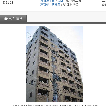
東海道本線
「
大阪
」駅 徒歩12分
1
目21-13
東西線
「
新福島
」駅 徒歩10分
鉄
物件情報
※写真や図と実際の現状とが異なる場合は現状を優先させていただきます