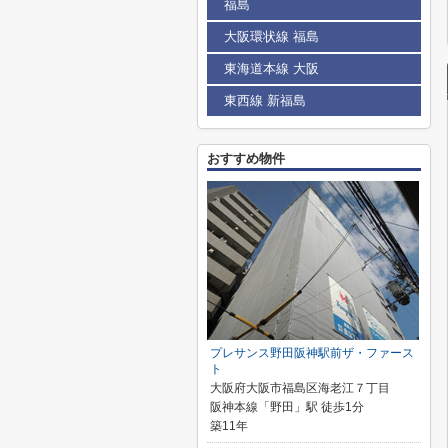
福島
大阪環状線 福島
東海道本線 大阪
東西線 新福島
おすすめ物件
プレサンス野田阪神駅前ザ・ファース
ト
大阪府大阪市福島区海老江７丁目
阪神本線「野田」駅 徒歩1分
築11年