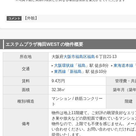
【外観】
コメント
エステムプラザ梅田WEST
の物件概要
所在地
大阪府
大阪市福島区
福島
６丁目21-13
大阪環状線
「
福島
」駅 徒歩8分
東海道本線
交通
東西線
「
新福島
」駅 徒歩10分
賃料
9.4万円
管理費・共
面積
32.38㎡
築年月（築
マンション / 鉄筋コンクリー
種別/構造
階建
ト
物件は地上11階建て。ご好評の眺望良好なエ
き巣や放火などの防犯面で優れているマンショ
備考
物件なので、上階でも不便を感じません。メールアドレス
い合わせください。お問い合わせいただければ
提供いたします。