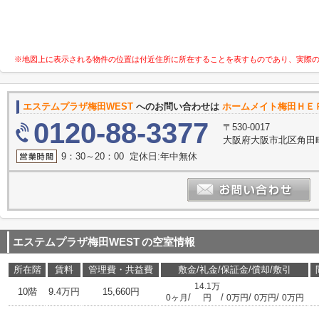
※地図上に表示される物件の位置は付近住所に所在することを表すものであり、実際
エステムプラザ梅田WEST
へのお問い合わせは
ホームメイト梅田ＨＥＰ
0120-88-3377
〒530-0017
大阪府大阪市北区角田町
9：30～20：00 定休日:年中無休
エステムプラザ梅田WEST
の空室情報
所在階
賃料
管理費・共益費
敷金/礼金/保証金/償却/敷引
14.1万
10階
9.4万円
15,660円
/
/
/
/
0ヶ月
円
0万円
0万円
0万円