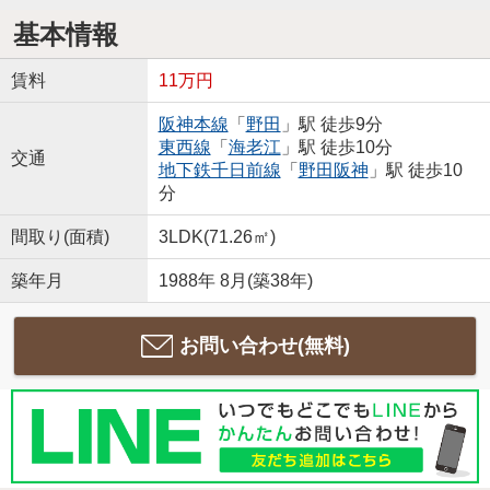
基本情報
賃料
11万円
阪神本線
「
野田
」駅 徒歩9分
東西線
「
海老江
」駅 徒歩10分
交通
地下鉄千日前線
「
野田阪神
」駅 徒歩10
分
間取り(面積)
3LDK(71.26㎡)
築年月
1988年 8月(築38年)
お問い合わせ(無料)