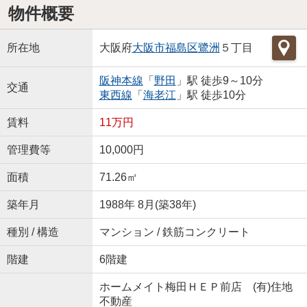
物件概要
所在地
大阪府
大阪市福島区
鷺洲
５丁目
阪神本線
「
野田
」駅 徒歩9～10分
交通
東西線
「
海老江
」駅 徒歩10分
賃料
11万円
管理費等
10,000円
面積
71.26㎡
築年月
1988年 8月(築38年)
種別 / 構造
マンション / 鉄筋コンクリート
階建
6階建
ホームメイト梅田ＨＥＰ前店 (有)住地
不動産