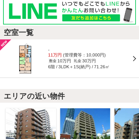
空室一覧
-
11万円
(管理費等：10,000円)
10万円
30万円
敷金
礼金
6階
3LDK＋1S(納戸)
71.26㎡
エリアの近い物件