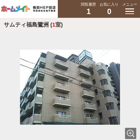
閲覧履歴
お気に入り
メニュー
1
0
サムティ福島鷺洲 (
1
室)