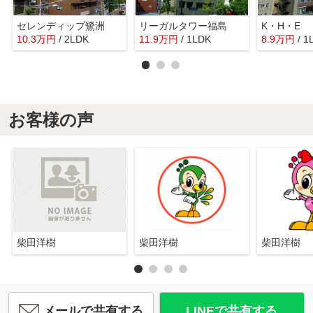
セレンディップ鷺洲
リーガルタワー福島
K・H・E
10.3
万
円
/ 2LDK
11.9
万
円
/ 1LDK
8.9
万
円
/ 1
お客様の声
柴田洋樹
柴田洋樹
柴田洋樹
メールで共有する
LINEで共有する