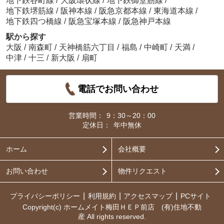
地下鉄谷町線
/
大阪環状線
/
地下鉄御堂筋線
/
地下鉄堺筋線
/
阪神本線
/
阪急京都本線
/
東海道本線
/
地下鉄四つ橋線
/
阪急宝塚本線
/
阪急神戸本線
駅から探す
大阪
/
南森町
/
天神橋筋六丁目
/
福島
/
中崎町
/
天満
/
中津
/
十三
/
新大阪
/
扇町
電話でお問い合わせ
営業時間：
9：30～20：00
定休日：
年中無休
ホーム
会社概要
お問い合わせ
物件リクエスト
プライバシーポリシー
利用規約
アクセスマップ
PCサイト
Copyright(c) ホームメイト梅田ＨＥＰ前店 (有)住地不動
産 All rights reserved.