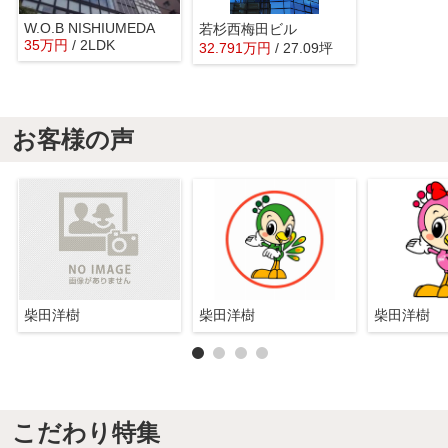
W.O.B NISHIUMEDA
若杉西梅田ビル
35
万
円
/ 2LDK
32.791
万
円
/ 27.09坪
お客様の声
柴田洋樹
柴田洋樹
柴田洋樹
こだわり特集