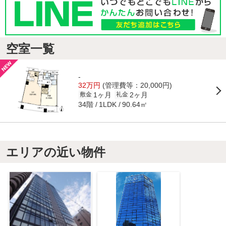
空室一覧
-
32万円
(管理費等：20,000円)
1ヶ月
2ヶ月
敷金
礼金
34階
90.64㎡
1LDK
エリアの近い物件