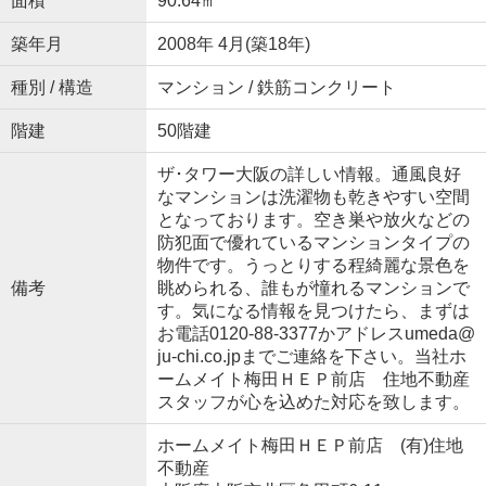
面積
90.64㎡
築年月
2008年 4月(築18年)
種別 / 構造
マンション / 鉄筋コンクリート
階建
50階建
ザ･タワー大阪の詳しい情報。通風良好
なマンションは洗濯物も乾きやすい空間
となっております。空き巣や放火などの
防犯面で優れているマンションタイプの
物件です。うっとりする程綺麗な景色を
備考
眺められる、誰もが憧れるマンションで
す。気になる情報を見つけたら、まずは
お電話0120-88-3377かアドレスumeda@
ju-chi.co.jpまでご連絡を下さい。当社ホ
ームメイト梅田ＨＥＰ前店 住地不動産
スタッフが心を込めた対応を致します。
ホームメイト梅田ＨＥＰ前店 (有)住地
不動産