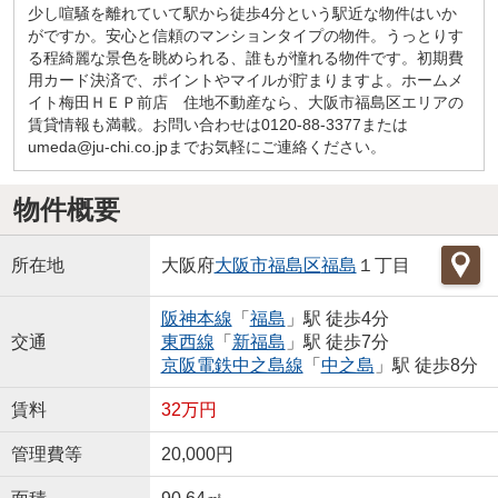
少し喧騒を離れていて駅から徒歩4分という駅近な物件はいか
がですか。安心と信頼のマンションタイプの物件。うっとりす
る程綺麗な景色を眺められる、誰もが憧れる物件です。初期費
用カード決済で、ポイントやマイルが貯まりますよ。ホームメ
イト梅田ＨＥＰ前店 住地不動産なら、大阪市福島区エリアの
賃貸情報も満載。お問い合わせは0120-88-3377または
umeda@ju-chi.co.jpまでお気軽にご連絡ください。
物件概要
所在地
大阪府
大阪市福島区
福島
１丁目
阪神本線
「
福島
」駅 徒歩4分
交通
東西線
「
新福島
」駅 徒歩7分
京阪電鉄中之島線
「
中之島
」駅 徒歩8分
賃料
32万円
管理費等
20,000円