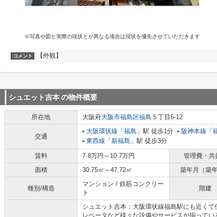
※写真や図と実際の現状とが異なる場合は現状を優先させていただきます
【外観】
コメント
シュエット吉本
の物件概要
所在地
大阪府
大阪市福島区
福島
５丁目6-12
大阪環状線
「
福島
」駅 徒歩1分
阪神本線
「
交通
東西線
「
新福島
」駅 徒歩3分
賃料
7.8万円～10.7万円
管理費・共
面積
30.75㎡～47.72㎡
築年月（築
マンション / 鉄筋コンクリー
種別/構造
階建
ト
シュエット吉本：大阪環状線福島駅にも近くて
レベータなど様々な設備やサービスが揃ってい