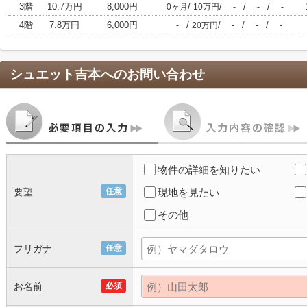
3階
10.7万円
8,000円
/
/
/
/
0ヶ月
10万円
-
-
-
4階
7.8万円
6,000円
/
/
/
/
-
20万円
-
-
-
シュエット吉本
へのお問い合わせ
物件の詳細を知りたい
要望
任意
現地を見たい
その他
フリガナ
任意
お名前
必須