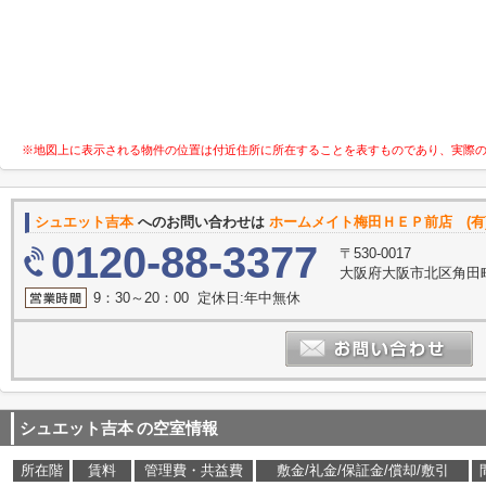
※地図上に表示される物件の位置は付近住所に所在することを表すものであり、実際
シュエット吉本
へのお問い合わせは
ホームメイト梅田ＨＥＰ前店 (有
0120-88-3377
〒530-0017
大阪府大阪市北区角田町
9：30～20：00 定休日:年中無休
シュエット吉本
の空室情報
所在階
賃料
管理費・共益費
敷金/礼金/保証金/償却/敷引