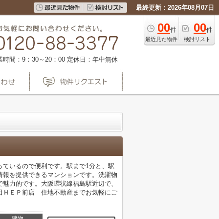
最終更新：2026年08月07日
00
00
件
件
最近見た物件
検討リスト
業時間：9：30～20：00
定休日：年中無休
っているので便利です。駅まで1分と、駅
情報を提供できるマンションです。洗濯物
で魅力的です。大阪環状線福島駅近辺で、
ト梅田ＨＥＰ前店 住地不動産までお気軽にご
建物