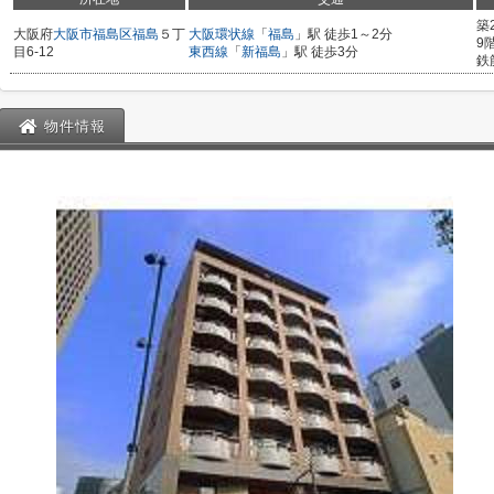
築
大阪府
大阪市福島区
福島
５丁
大阪環状線
「
福島
」駅 徒歩1～2分
9
目6-12
東西線
「
新福島
」駅 徒歩3分
鉄
物件情報