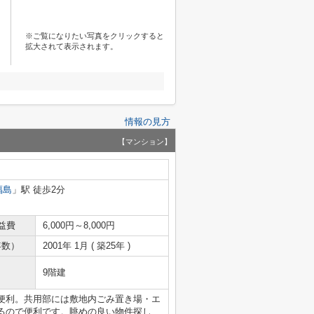
※ご覧になりたい写真をクリックすると
拡大されて表示されます。
情報の見方
【マンション】
福島
」駅 徒歩2分
益費
6,000円～8,000円
年数）
2001年 1月 ( 築25年 )
9階建
便利。共用部には敷地内ごみ置き場・エ
るので便利です。眺めの良い物件探し