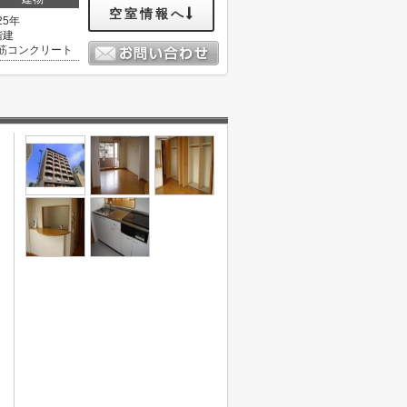
空室情報へ
25年
階建
筋コンクリート