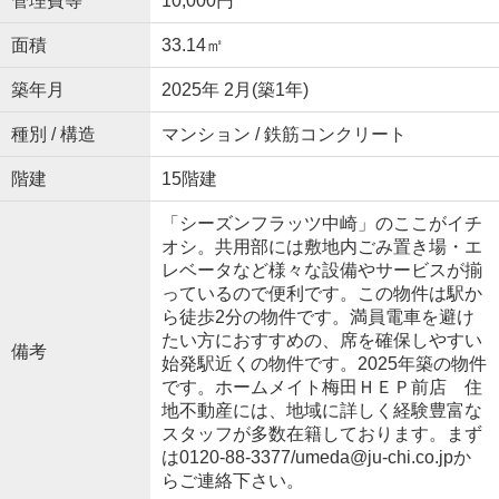
管理費等
10,000円
面積
33.14㎡
築年月
2025年 2月(築1年)
種別 / 構造
マンション / 鉄筋コンクリート
階建
15階建
「シーズンフラッツ中崎」のここがイチ
オシ。共用部には敷地内ごみ置き場・エ
レベータなど様々な設備やサービスが揃
っているので便利です。この物件は駅か
ら徒歩2分の物件です。満員電車を避け
たい方におすすめの、席を確保しやすい
備考
始発駅近くの物件です。2025年築の物件
です。ホームメイト梅田ＨＥＰ前店 住
地不動産には、地域に詳しく経験豊富な
スタッフが多数在籍しております。まず
は0120-88-3377/umeda@ju-chi.co.jpか
らご連絡下さい。