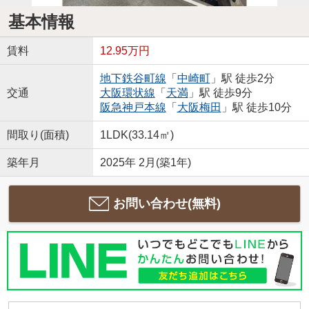
基本情報
賃料
12.95万円
地下鉄谷町線
「
中崎町
」駅 徒歩2分
交通
大阪環状線
「
天満
」駅 徒歩9分
阪急神戸本線
「
大阪梅田
」駅 徒歩10分
間取り(面積)
1LDK(33.14㎡)
築年月
2025年 2月(築1年)
お問い合わせ(無料)