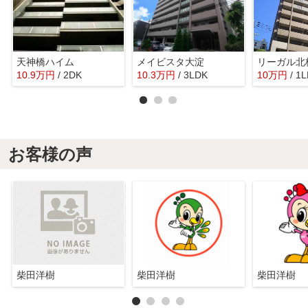
天神橋ハイム
メイビスタ大淀
リーガル北
10.9
万
円
/ 2DK
10.3
万
円
/ 3LDK
10
万
円
/ 1
お客様の声
柴田洋樹
柴田洋樹
柴田洋樹