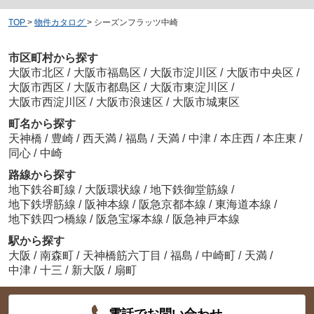
TOP
>
物件カタログ
>
シーズンフラッツ中崎
市区町村から探す
大阪市北区
/
大阪市福島区
/
大阪市淀川区
/
大阪市中央区
/
大阪市西区
/
大阪市都島区
/
大阪市東淀川区
/
大阪市西淀川区
/
大阪市浪速区
/
大阪市城東区
町名から探す
天神橋
/
豊崎
/
西天満
/
福島
/
天満
/
中津
/
本庄西
/
本庄東
/
同心
/
中崎
路線から探す
地下鉄谷町線
/
大阪環状線
/
地下鉄御堂筋線
/
地下鉄堺筋線
/
阪神本線
/
阪急京都本線
/
東海道本線
/
地下鉄四つ橋線
/
阪急宝塚本線
/
阪急神戸本線
駅から探す
大阪
/
南森町
/
天神橋筋六丁目
/
福島
/
中崎町
/
天満
/
中津
/
十三
/
新大阪
/
扇町