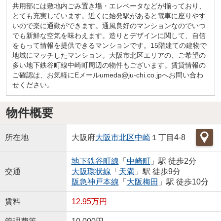
共用部には敷地内ごみ置き場・エレベータなどが揃っており、
とても充実しています。近くに始発駅があると電車に座りやす
いので楽に通勤ができます。通風良好のマンションなのでいつ
でも新鮮な空気を味わえます。造りとデザインに関して、自信
をもって情報を提供できるマンションです。15階建ての建物で
地域にマッチしたマンション。大阪市北区エリアの、ご希望の
多い地下鉄谷町線中崎町周辺の物件もございます。賃貸情報の
ご確認は、お気軽にEメールumeda@ju-chi.co.jpへお問い合わ
せください。
物件概要
所在地
大阪府
大阪市北区
中崎
１丁目4-8
地下鉄谷町線
「
中崎町
」駅 徒歩2分
交通
大阪環状線
「
天満
」駅 徒歩9分
阪急神戸本線
「
大阪梅田
」駅 徒歩10分
賃料
12.95万円