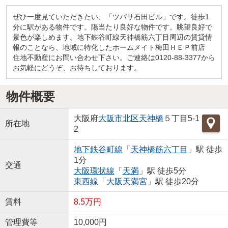
ぜひ一度見ていただきたい、「ツバサ石田ビル」です。徒歩1
分に駅がある物件です。陽当たり良好な物件です。眺望良好で
景色が楽しめます。地下鉄谷町線天神橋筋六丁目周辺の賃貸情
報のことなら、地域に特化したホームメイト梅田ＨＥＰ前店
住地不動産にお問い合わせ下さい。ご連絡は0120-88-3377から
お気軽にどうぞ、お待ちしております。
物件概要
大阪府
大阪市北区
天神橋
５丁目5-1
所在地
2
地下鉄谷町線
「
天神橋筋六丁目
」駅 徒歩
1分
交通
大阪環状線
「
天満
」駅 徒歩5分
東西線
「
大阪天満宮
」駅 徒歩20分
賃料
8.5万円
管理費等
10,000円