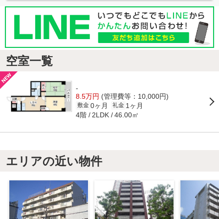
空室一覧
-
8.5万円
(管理費等：10,000円)
0ヶ月
1ヶ月
敷金
礼金
4階
46.00㎡
2LDK
エリアの近い物件