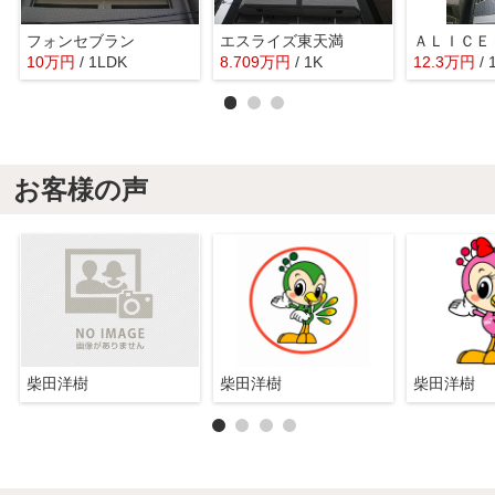
フォンセブラン
エスライズ東天満
10
万
円
/ 1LDK
8.709
万
円
/ 1K
12.3
万
円
/
お客様の声
柴田洋樹
柴田洋樹
柴田洋樹