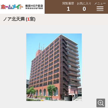
閲覧履歴
お気に入り
メニュー
1
0
ノア北天満 (
1
室)