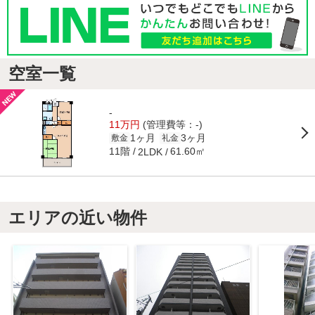
空室一覧
-
11万円
(管理費等：-)
1ヶ月
3ヶ月
敷金
礼金
11階
61.60㎡
2LDK
エリアの近い物件