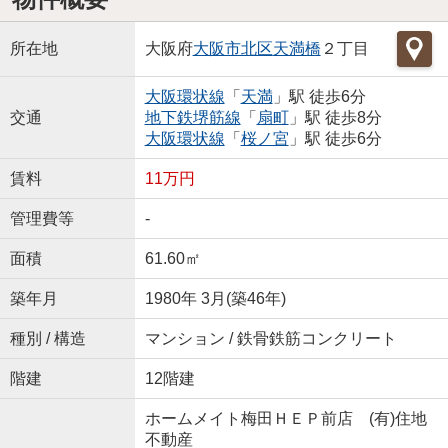
所在地
大阪府
大阪市北区
天満橋
２丁目
大阪環状線
「
天満
」駅 徒歩6分
交通
地下鉄堺筋線
「
扇町
」駅 徒歩8分
大阪環状線
「
桜ノ宮
」駅 徒歩6分
賃料
11万円
管理費等
-
面積
61.60㎡
築年月
1980年 3月(築46年)
種別 / 構造
マンション / 鉄骨鉄筋コンクリート
階建
12階建
ホームメイト梅田ＨＥＰ前店 (有)住地
不動産