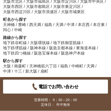
大阪市北区
/
大阪市福島区
/
大阪市淀川区
/
大阪市中央区
/
大阪市西区
/
大阪市都島区
/
大阪市東淀川区
/
大阪市西淀川区
/
大阪市浪速区
/
大阪市城東区
町名から探す
天神橋
/
豊崎
/
西天満
/
福島
/
天満
/
中津
/
本庄西
/
本庄東
/
同心
/
中崎
路線から探す
地下鉄谷町線
/
大阪環状線
/
地下鉄御堂筋線
/
地下鉄堺筋線
/
阪神本線
/
阪急京都本線
/
東海道本線
/
地下鉄四つ橋線
/
阪急宝塚本線
/
阪急神戸本線
駅から探す
大阪
/
南森町
/
天神橋筋六丁目
/
福島
/
中崎町
/
天満
/
中津
/
十三
/
新大阪
/
扇町
電話でお問い合わせ
営業時間：
9：30～20：00
定休日：
年中無休