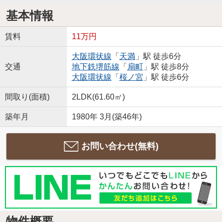
基本情報
賃料
11万円
大阪環状線
「
天満
」駅 徒歩6分
交通
地下鉄堺筋線
「
扇町
」駅 徒歩8分
大阪環状線
「
桜ノ宮
」駅 徒歩6分
間取り(面積)
2LDK(61.60㎡)
築年月
1980年 3月(築46年)
お問い合わせ(無料)
物件概要