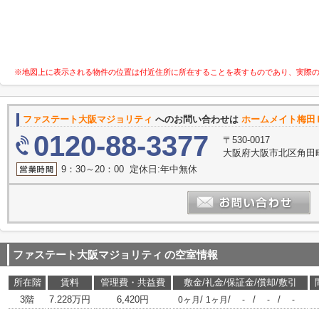
※地図上に表示される物件の位置は付近住所に所在することを表すものであり、実際
ファステート大阪マジョリティ
へのお問い合わせは
ホームメイト梅田
0120-88-3377
〒530-0017
大阪府大阪市北区角田町
9：30～20：00 定休日:年中無休
ファステート大阪マジョリティ
の空室情報
所在階
賃料
管理費・共益費
敷金/礼金/保証金/償却/敷引
3階
7.228万円
6,420円
/
/
/
/
0ヶ月
1ヶ月
-
-
-