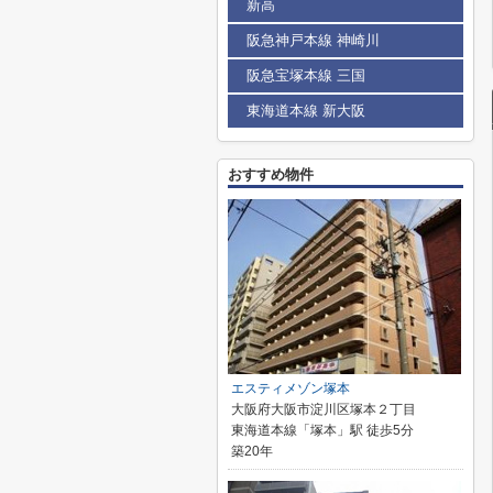
新高
阪急神戸本線 神崎川
阪急宝塚本線 三国
東海道本線 新大阪
おすすめ物件
エスティメゾン塚本
大阪府大阪市淀川区塚本２丁目
東海道本線「塚本」駅 徒歩5分
築20年