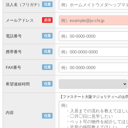
法人名（フリガナ）
任意
メールアドレス
必須
電話番号
任意
携帯番号
任意
FAX番号
任意
希望連絡時間
任意
【ファステート大阪マジョリティへのお
内容
任意