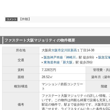
【外観】
コメント
ファステート大阪マジョリティ
の物件概要
所在地
大阪府
大阪市淀川区
新高
１丁目14-38
阪急神戸本線
「
神崎川
」駅 徒歩9分
阪急宝
交通
東海道本線
「
新大阪
」駅 徒歩29分
賃料
7.228万円
管理費・共
面積
28.52㎡
築年月（築
マンション / 鉄筋コンクリー
種別/構造
階建
ト
ファステート大阪マジョリティの詳しい情報。
いです。この物件は内観も綺麗で設備も充実した
備考
駅近の物件で、駅まで徒歩9分です。大阪市淀
過ごせます。ライフスタイルに合った条件を0120