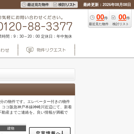
最終更新：2026年08月08日
00
00
件
件
最近見た物件
検討リスト
業時間：9：30～20：00
定休日：年中無休
9分の物件です。エレベーター付きの物件
。ココ阪急神戸本線神崎川近辺にて、新着
住地不動産までご連絡を。良い情報が満載で
建物
空室情報へ