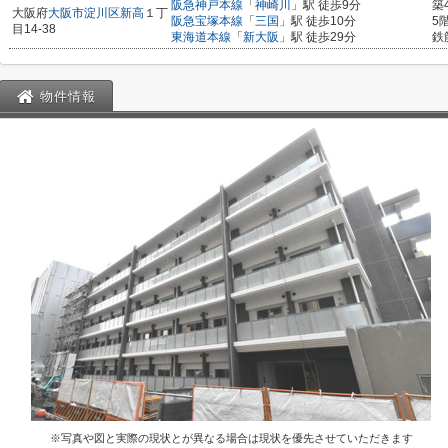
阪急神戸本線
「
神崎川
」駅 徒歩9分
築
大阪府
大阪市淀川区
新高
１丁
阪急宝塚本線
「
三国
」駅 徒歩10分
5
目14-38
東海道本線
「
新大阪
」駅 徒歩29分
鉄
物件情報
※写真や図と実際の現状とが異なる場合は現状を優先させていただきます