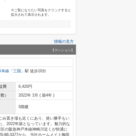
※ご覧になりたい写真をクリックすると
拡大されて表示されます。
情報の見方
【マンション】
塚本線
「
三国
」駅 徒歩10分
益費
6,420円
年数）
2022年 3月 ( 築4年 )
5階建
ごみ置き場も近くにあり、使い勝手もい
、2022年築となっています。魅力的な
川区の阪急神戸本線神崎川近くが快適に
-88-3377から、当社ホームメイト梅田