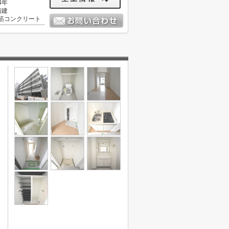
4年
階建
筋コンクリート