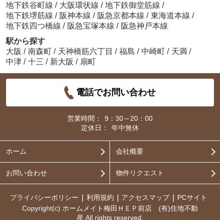
地下鉄谷町線
/
大阪環状線
/
地下鉄御堂筋線
/
地下鉄堺筋線
/
阪神本線
/
阪急京都本線
/
東海道本線
/
地下鉄四つ橋線
/
阪急宝塚本線
/
阪急神戸本線
駅から探す
大阪
/
南森町
/
天神橋筋六丁目
/
福島
/
中崎町
/
天満
/
中津
/
十三
/
新大阪
/
扇町
電話でお問い合わせ
営業時間：
9：30～20：00
定休日：
年中無休
ホーム
会社概要
お問い合わせ
物件リクエスト
プライバシーポリシー
利用規約
アクセスマップ
PCサイト
Copyright(c) ホームメイト梅田ＨＥＰ前店 (有)住地不動
産 All rights reserved.