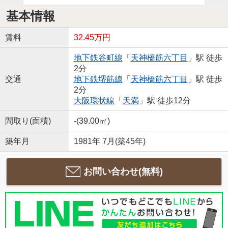
基本情報
賃料
32.45万円
地下鉄谷町線
「
天神橋筋六丁目
」駅 徒歩
2分
交通
地下鉄堺筋線
「
天神橋筋六丁目
」駅 徒歩
2分
大阪環状線
「
天満
」駅 徒歩12分
間取り(面積)
-(39.00㎡)
築年月
1981年 7月(築45年)
お問い合わせ(無料)