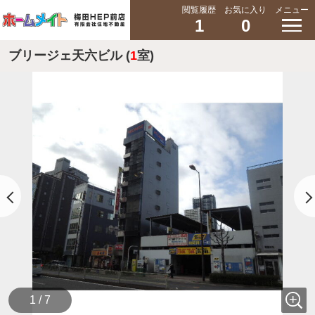
閲覧履歴
お気に入り
メニュー
1
0
ブリージェ天六ビル (
1
室)
1 / 7