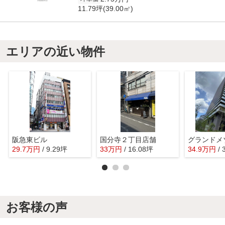
11.79坪(39.00㎡)
エリアの近い物件
阪急東ビル
国分寺２丁目店舗
29.7
万
円
/ 9.29坪
33
万
円
/ 16.08坪
34.9
万
円
/
お客様の声