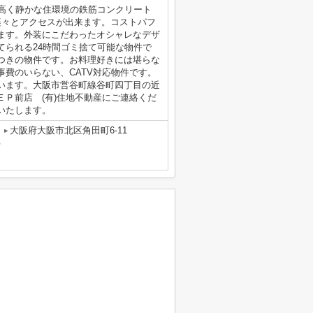
が高く静かな住環境の鉄筋コンクリート
も楽々とアクセスが出来ます。コストパフ
ます。外装にこだわったオシャレなデザ
てられる24時間ゴミ捨て可能な物件で
つきの物件です。お料理好きには堪らな
費のいらない、CATV対応物件です。
います。大阪市営谷町線谷町四丁目の近
Ｐ前店 (有)住地不動産にご連絡くだ
いたします。
大阪府大阪市北区角田町6-11
号