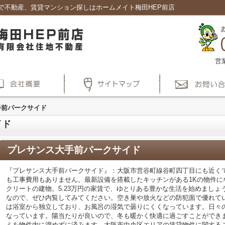
で不動産、賃貸マンション探しはホームメイト梅田HEP前店
営
手前パークサイド
イド
プレサンス大手前パークサイド
『プレサンス大手前パークサイド』：大阪市営谷町線谷町四丁目にも近く
も工事費用もありません。最新設備を搭載したキッチンがある1Kの物件に
クリートの建物。5.23万円の家賃で、ゆとりある豊かな生活を始めまし
なので、ぜひ内覧してみてください。空き巣や放火などの防犯面で優れて
は浴室から独立しており、お風呂の湿気で曇りにくくなっています。日々
なっています。陽当たりが良いので、冬も暖かく快適に過ごすことができま
ミを物件内に溜めずに済みます。大阪市中央区エリアの賃貸物件に関する