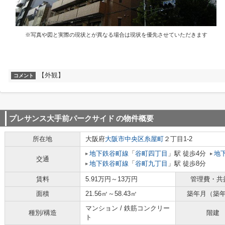
※写真や図と実際の現状とが異なる場合は現状を優先させていただきます
【外観】
コメント
プレサンス大手前パークサイド
の物件概要
所在地
大阪府
大阪市中央区
糸屋町
２丁目1-2
地下鉄谷町線
「
谷町四丁目
」駅 徒歩4分
地
交通
地下鉄谷町線
「
谷町九丁目
」駅 徒歩8分
賃料
5.91万円～13万円
管理費・共
面積
21.56㎡～58.43㎡
築年月（築
マンション / 鉄筋コンクリー
種別/構造
階建
ト