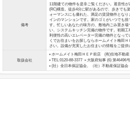
11階建ての物件を是非ご覧ください。遮音性
(RC)構造。徒歩4分に駅があるので、歩きで
ォーマンスにも優れた、満足の賃貸物件となり
インのマンションです。家のゴミがいつでも捨
備考
す。忙しいあなたの味方の、敷地内ごみ置き場
い、システムキッチン完備の物件です。初期工事
利便性の高いエレベーター完備の物件となって
くでお住まいをお探しならホームメイト梅田ＨＥ
さい。設備が充実したお住まいの情報をご提供
ホームメイト梅田ＨＥＰ前店 (有)住地不動産
TEL:0120-88-3377
大阪府知事 (6) 第46496
取扱会社
(社）全日本保証協会、（社）不動産保証協会