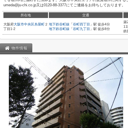
umeda@ju-chi.co.jp又は0120-88-3377にてご連絡をお待ちしております。
所在地
交通
築
大阪府
大阪市中央区
糸屋町
２
地下鉄谷町線
「
谷町四丁目
」駅 徒歩4分
1
丁目1-2
地下鉄谷町線
「
谷町九丁目
」駅 徒歩8分
鉄
物件情報