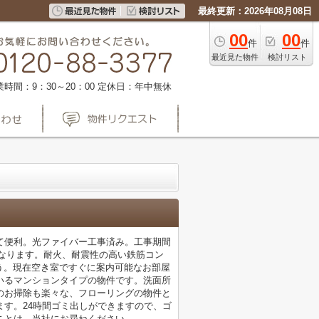
最終更新：2026年08月08日
00
00
件
件
最近見た物件
検討リスト
業時間：9：30～20：00
定休日：年中無休
て便利。光ファイバー工事済み。工事期間
なります。耐火、耐震性の高い鉄筋コン
ょう。現在空き室ですぐに案内可能なお部屋
いるマンションタイプの物件です。洗面所
のお掃除も楽々な、フローリングの物件と
す。24時間ゴミ出しができますので、ゴ
ことは、当社にお尋ねください。