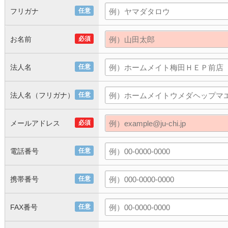
フリガナ
任意
お名前
必須
法人名
任意
法人名（フリガナ）
任意
メールアドレス
必須
電話番号
任意
携帯番号
任意
FAX番号
任意