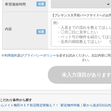
希望連絡時間
任意
【プレサンス大手前パークサイドへのお
内容
任意
※
利用規約
及び
プライバシーポリシー
を必ずお読みください。左記内容に同
さい。
未入力項目がありま
こだわり条件から探す
ームメイト梅田ＨＥＰ前店限定情報も？！
駅近物件特集｜駅から徒歩5分以