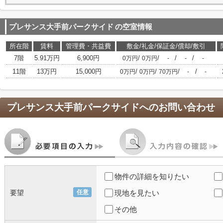
プレサンス大手前パークサイド
の空室情報
所在階
賃料
管理費・共益費
敷金/礼金/保証金/償却/敷引
7階
5.91万円
6,900円
/
/
/
/
0万円
0万円
-
-
-
11階
13万円
15,000円
/
/
/
/
0万円
0万円
70万円
-
-
プレサンス大手前パークサイド
へのお問い合わせ
物件の詳細を知りたい
要望
任意
現地を見たい
その他