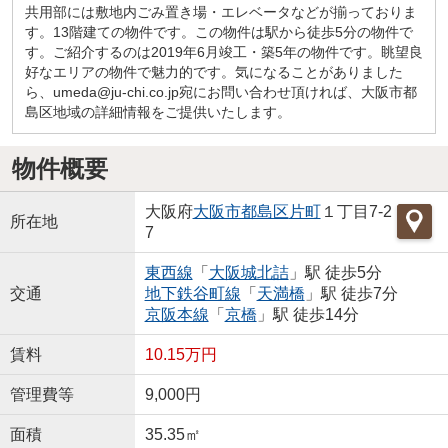
共用部には敷地内ごみ置き場・エレベータなどが揃っておりま
す。13階建ての物件です。この物件は駅から徒歩5分の物件で
す。ご紹介するのは2019年6月竣工・築5年の物件です。眺望良
好なエリアの物件で魅力的です。気になることがありました
ら、umeda@ju-chi.co.jp宛にお問い合わせ頂ければ、大阪市都
島区地域の詳細情報をご提供いたします。
物件概要
大阪府
大阪市都島区
片町
１丁目7-2
所在地
7
東西線
「
大阪城北詰
」駅 徒歩5分
交通
地下鉄谷町線
「
天満橋
」駅 徒歩7分
京阪本線
「
京橋
」駅 徒歩14分
賃料
10.15万円
管理費等
9,000円
面積
35.35㎡