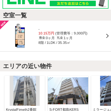
空室一覧
-
10.15万円
(管理費等：9,000円)
0ヶ月
1ヶ月
敷金
礼金
8階
35.35㎡
1LDK
エリアの近い物件
KrystalFimeth2番館
S-FORT都島KERS