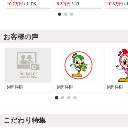
10.2
万
円
/ 1LDK
9.3
万
円
/ 1R
10.3
万
円
/
お客様の声
柴田洋樹
柴田洋樹
柴田洋樹
こだわり特集