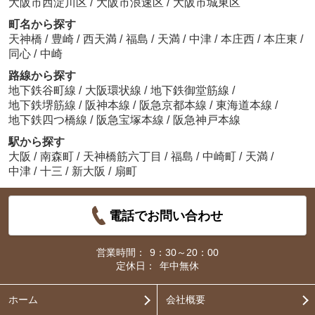
大阪市西淀川区
/
大阪市浪速区
/
大阪市城東区
町名から探す
天神橋
/
豊崎
/
西天満
/
福島
/
天満
/
中津
/
本庄西
/
本庄東
/
同心
/
中崎
路線から探す
地下鉄谷町線
/
大阪環状線
/
地下鉄御堂筋線
/
地下鉄堺筋線
/
阪神本線
/
阪急京都本線
/
東海道本線
/
地下鉄四つ橋線
/
阪急宝塚本線
/
阪急神戸本線
駅から探す
大阪
/
南森町
/
天神橋筋六丁目
/
福島
/
中崎町
/
天満
/
中津
/
十三
/
新大阪
/
扇町
電話でお問い合わせ
営業時間：
9：30～20：00
定休日：
年中無休
ホーム
会社概要