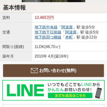
基本情報
賃料
12.465万円
地下鉄中央線
「
阿波座
」駅 徒歩5分
交通
地下鉄千日前線
「
阿波座
」駅 徒歩5分
地下鉄四つ橋線
「
本町
」駅 徒歩12分
間取り(面積)
1LDK(46.70㎡)
築年月
2010年 4月(築16年)
お問い合わせ(無料)