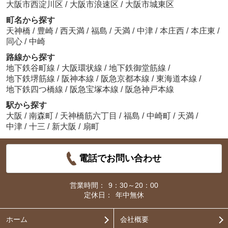
大阪市西淀川区
/
大阪市浪速区
/
大阪市城東区
町名から探す
天神橋
/
豊崎
/
西天満
/
福島
/
天満
/
中津
/
本庄西
/
本庄東
/
同心
/
中崎
路線から探す
地下鉄谷町線
/
大阪環状線
/
地下鉄御堂筋線
/
地下鉄堺筋線
/
阪神本線
/
阪急京都本線
/
東海道本線
/
地下鉄四つ橋線
/
阪急宝塚本線
/
阪急神戸本線
駅から探す
大阪
/
南森町
/
天神橋筋六丁目
/
福島
/
中崎町
/
天満
/
中津
/
十三
/
新大阪
/
扇町
電話でお問い合わせ
営業時間：
9：30～20：00
定休日：
年中無休
ホーム
会社概要