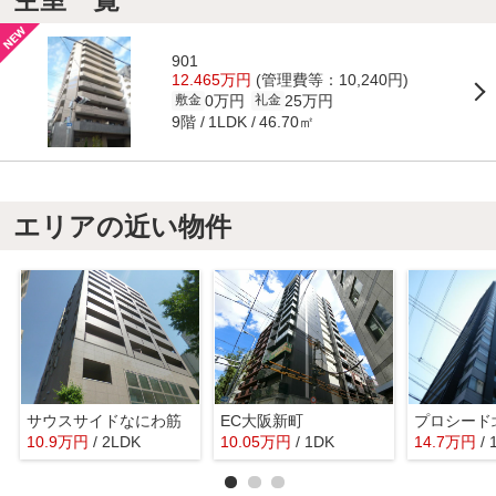
901
12.465万円
(管理費等：10,240円)
0万円
25万円
敷金
礼金
9階
46.70㎡
1LDK
エリアの近い物件
サウスサイドなにわ筋
EC大阪新町
プロシード
10.9
万
円
/ 2LDK
10.05
万
円
/ 1DK
14.7
万
円
/