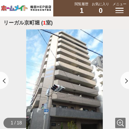
閲覧履歴
お気に入り
メニュー
1
0
リーガル京町堀 (
1
室)
1 / 18