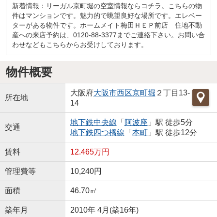
新着情報：リーガル京町堀の空室情報ならコチラ。こちらの物
件はマンションです。魅力的で眺望良好な場所です。エレベー
ターがある物件です。ホームメイト梅田ＨＥＰ前店 住地不動
産への来店予約は、0120-88-3377までご連絡下さい。お問い合
わせなどもこちらからお受けしております。
物件概要
大阪府
大阪市西区
京町堀
２丁目13-
所在地
14
地下鉄中央線
「
阿波座
」駅 徒歩5分
交通
地下鉄四つ橋線
「
本町
」駅 徒歩12分
賃料
12.465万円
管理費等
10,240円
面積
46.70㎡
築年月
2010年 4月(築16年)