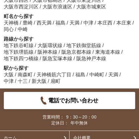
大阪市西区
/
大阪市都島区
/
大阪市東淀川区
/
大阪市西淀川区
/
大阪市浪速区
/
大阪市城東区
町名から探す
天神橋
/
豊崎
/
西天満
/
福島
/
天満
/
中津
/
本庄西
/
本庄東
/
同心
/
中崎
路線から探す
地下鉄谷町線
/
大阪環状線
/
地下鉄御堂筋線
/
地下鉄堺筋線
/
阪神本線
/
阪急京都本線
/
東海道本線
/
地下鉄四つ橋線
/
阪急宝塚本線
/
阪急神戸本線
駅から探す
大阪
/
南森町
/
天神橋筋六丁目
/
福島
/
中崎町
/
天満
/
中津
/
十三
/
新大阪
/
扇町
電話でお問い合わせ
営業時間：
9：30～20：00
定休日：
年中無休
ホーム
会社概要