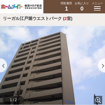
閲覧履歴
お気に入り
メニュー
1
0
リーガル江戸堀ウエストパーク (
2
室)
1 / 2