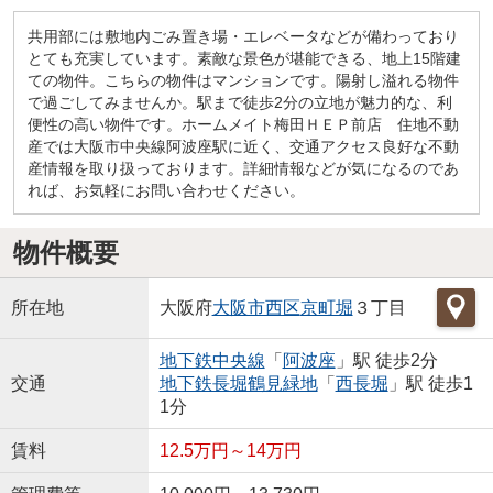
共用部には敷地内ごみ置き場・エレベータなどが備わっており
とても充実しています。素敵な景色が堪能できる、地上15階建
ての物件。こちらの物件はマンションです。陽射し溢れる物件
で過ごしてみませんか。駅まで徒歩2分の立地が魅力的な、利
便性の高い物件です。ホームメイト梅田ＨＥＰ前店 住地不動
産では大阪市中央線阿波座駅に近く、交通アクセス良好な不動
産情報を取り扱っております。詳細情報などが気になるのであ
れば、お気軽にお問い合わせください。
物件概要
所在地
大阪府
大阪市西区
京町堀
３丁目
地下鉄中央線
「
阿波座
」駅 徒歩2分
交通
地下鉄長堀鶴見緑地
「
西長堀
」駅 徒歩1
1分
賃料
12.5万円～14万円