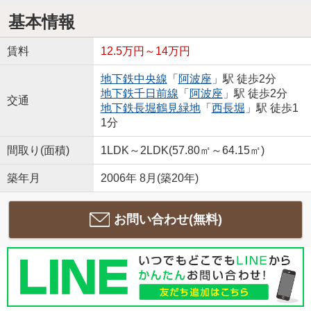
基本情報
賃料
12.5万円～14万円
地下鉄中央線
「
阿波座
」駅 徒歩2分
地下鉄千日前線
「
阿波座
」駅 徒歩2分
交通
地下鉄長堀鶴見緑地
「
西長堀
」駅 徒歩1
1分
間取り(面積)
1LDK～2LDK(57.80㎡～64.15㎡)
築年月
2006年 8月(築20年)
お問い合わせ(無料)