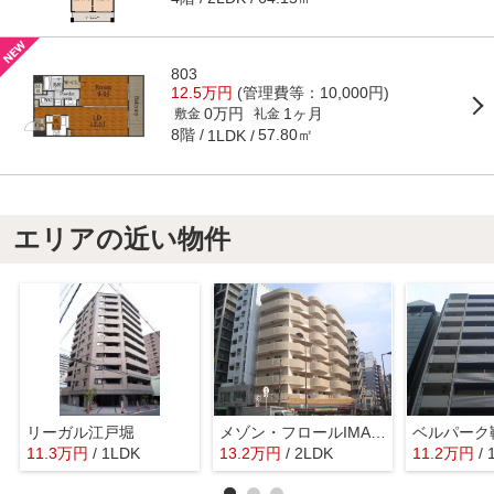
803
12.5万円
(管理費等：10,000円)
0万円
1ヶ月
敷金
礼金
8階
57.80㎡
1LDK
エリアの近い物件
リーガル江戸堀
メゾン・フロールIMAKUBO
ベルパーク
11.3
万
円
/ 1LDK
13.2
万
円
/ 2LDK
11.2
万
円
/ 