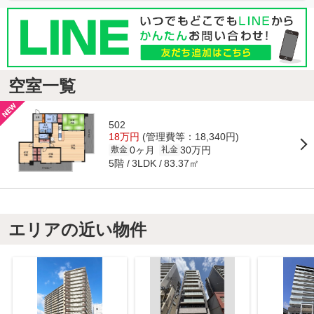
空室一覧
502
18万円
(管理費等：18,340円)
0ヶ月
30万円
敷金
礼金
5階
83.37㎡
3LDK
エリアの近い物件