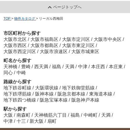
ページトップへ
TOP
>
物件カタログ
>
リーガル西梅田
市区町村から探す
大阪市北区
/
大阪市福島区
/
大阪市淀川区
/
大阪市中央区
/
大阪市西区
/
大阪市都島区
/
大阪市東淀川区
/
大阪市西淀川区
/
大阪市浪速区
/
大阪市城東区
町名から探す
天神橋
/
豊崎
/
西天満
/
福島
/
天満
/
中津
/
本庄西
/
本庄東
/
同心
/
中崎
路線から探す
地下鉄谷町線
/
大阪環状線
/
地下鉄御堂筋線
/
地下鉄堺筋線
/
阪神本線
/
阪急京都本線
/
東海道本線
/
地下鉄四つ橋線
/
阪急宝塚本線
/
阪急神戸本線
駅から探す
大阪
/
南森町
/
天神橋筋六丁目
/
福島
/
中崎町
/
天満
/
中津
/
十三
/
新大阪
/
扇町