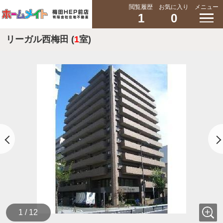
閲覧履歴
お気に入り
メニュー
1
0
リーガル西梅田 (
1
室)
1 / 12