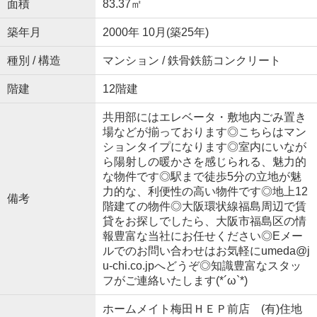
面積
83.37㎡
築年月
2000年 10月(築25年)
種別 / 構造
マンション / 鉄骨鉄筋コンクリート
階建
12階建
共用部にはエレベータ・敷地内ごみ置き
場などが揃っております◎こちらはマン
ションタイプになります◎室内にいなが
ら陽射しの暖かさを感じられる、魅力的
な物件です◎駅まで徒歩5分の立地が魅
力的な、利便性の高い物件です◎地上12
備考
階建ての物件◎大阪環状線福島周辺で賃
貸をお探しでしたら、大阪市福島区の情
報豊富な当社にお任せください◎Eメー
ルでのお問い合わせはお気軽にumeda@j
u-chi.co.jpへどうぞ◎知識豊富なスタッ
フがご連絡いたします(*´ω`*)
ホームメイト梅田ＨＥＰ前店 (有)住地