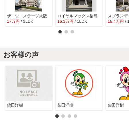
ザ・ウエステージ大阪
ロイヤルマックス福島
17
万
円
/ 3LDK
16.3
万
円
/ 1LDK
15.4
万
円
/
お客様の声
柴田洋樹
柴田洋樹
柴田洋樹