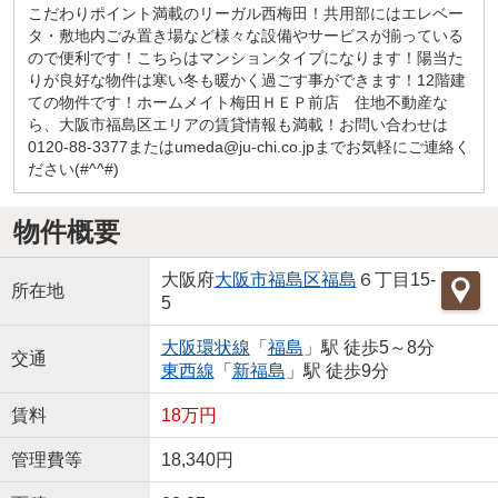
こだわりポイント満載のリーガル西梅田！共用部にはエレベー
タ・敷地内ごみ置き場など様々な設備やサービスが揃っている
ので便利です！こちらはマンションタイプになります！陽当た
りが良好な物件は寒い冬も暖かく過ごす事ができます！12階建
ての物件です！ホームメイト梅田ＨＥＰ前店 住地不動産な
ら、大阪市福島区エリアの賃貸情報も満載！お問い合わせは
0120-88-3377またはumeda@ju-chi.co.jpまでお気軽にご連絡く
ださい(#^^#)
物件概要
大阪府
大阪市福島区
福島
６丁目15-
所在地
5
大阪環状線
「
福島
」駅 徒歩5～8分
交通
東西線
「
新福島
」駅 徒歩9分
賃料
18万円
管理費等
18,340円