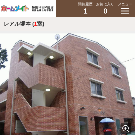
閲覧履歴
お気に入り
メニュー
1
0
レアル塚本 (
1
室)