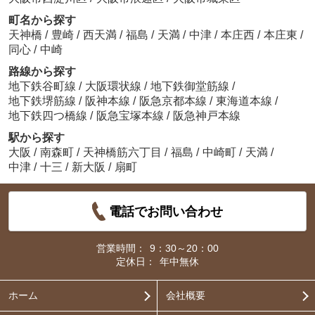
町名から探す
天神橋
/
豊崎
/
西天満
/
福島
/
天満
/
中津
/
本庄西
/
本庄東
/
同心
/
中崎
路線から探す
地下鉄谷町線
/
大阪環状線
/
地下鉄御堂筋線
/
地下鉄堺筋線
/
阪神本線
/
阪急京都本線
/
東海道本線
/
地下鉄四つ橋線
/
阪急宝塚本線
/
阪急神戸本線
駅から探す
大阪
/
南森町
/
天神橋筋六丁目
/
福島
/
中崎町
/
天満
/
中津
/
十三
/
新大阪
/
扇町
電話でお問い合わせ
営業時間：
9：30～20：00
定休日：
年中無休
ホーム
会社概要