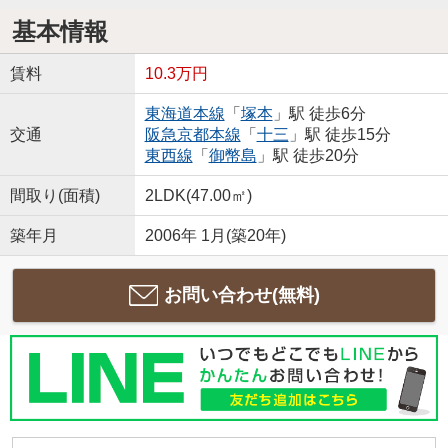
基本情報
賃料
10.3万円
東海道本線
「
塚本
」駅 徒歩6分
交通
阪急京都本線
「
十三
」駅 徒歩15分
東西線
「
御幣島
」駅 徒歩20分
間取り(面積)
2LDK(47.00㎡)
築年月
2006年 1月(築20年)
お問い合わせ(無料)