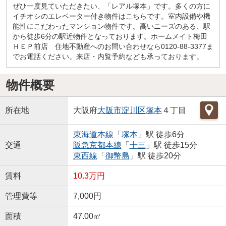
ぜひ一度見ていただきたい、「レアル塚本」です。多くの方に
イチオシのエレベーター付き物件はこちらです。室内設備や機
能性にこだわったマンション物件です。高いニーズのある、駅
から徒歩6分の駅近物件となっております。ホームメイト梅田
ＨＥＰ前店 住地不動産へのお問い合わせなら0120-88-3377ま
でお電話ください。来店・内覧予約なども承っております。
物件概要
所在地
大阪府
大阪市淀川区
塚本
４丁目
東海道本線
「
塚本
」駅 徒歩6分
交通
阪急京都本線
「
十三
」駅 徒歩15分
東西線
「
御幣島
」駅 徒歩20分
賃料
10.3万円
管理費等
7,000円
面積
47.00㎡