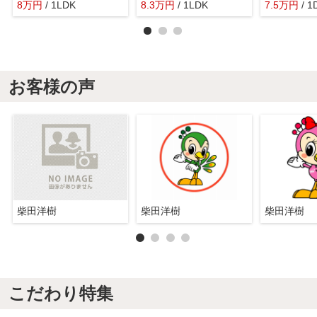
8
万
円
/ 1LDK
8.3
万
円
/ 1LDK
7.5
万
円
/ 1
お客様の声
柴田洋樹
柴田洋樹
柴田洋樹
こだわり特集