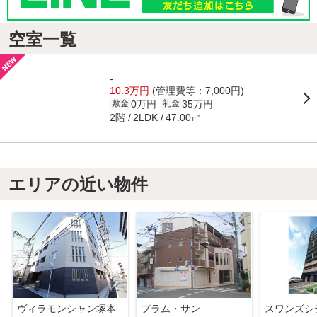
空室一覧
-
10.3万円
(管理費等：7,000円)
0万円
35万円
敷金
礼金
2階
47.00㎡
2LDK
エリアの近い物件
ヴィラモンシャン塚本
プラム・サン