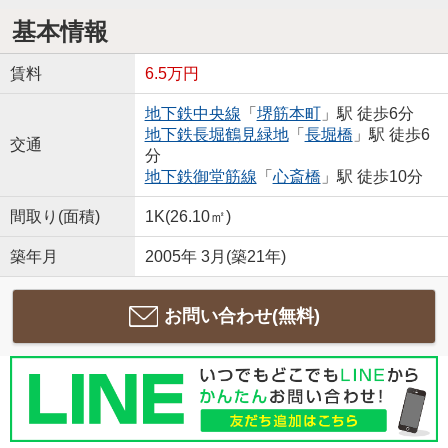
基本情報
賃料
6.5万円
地下鉄中央線
「
堺筋本町
」駅 徒歩6分
地下鉄長堀鶴見緑地
「
長堀橋
」駅 徒歩6
交通
分
地下鉄御堂筋線
「
心斎橋
」駅 徒歩10分
間取り(面積)
1K(26.10㎡)
築年月
2005年 3月(築21年)
お問い合わせ(無料)