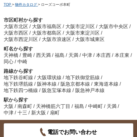
TOP
>
物件カタログ
>
ローズコーポ本町
市区町村から探す
大阪市北区
/
大阪市福島区
/
大阪市淀川区
/
大阪市中央区
/
大阪市西区
/
大阪市都島区
/
大阪市東淀川区
/
大阪市西淀川区
/
大阪市浪速区
/
大阪市城東区
町名から探す
天神橋
/
豊崎
/
西天満
/
福島
/
天満
/
中津
/
本庄西
/
本庄東
/
同心
/
中崎
路線から探す
地下鉄谷町線
/
大阪環状線
/
地下鉄御堂筋線
/
地下鉄堺筋線
/
阪神本線
/
阪急京都本線
/
東海道本線
/
地下鉄四つ橋線
/
阪急宝塚本線
/
阪急神戸本線
駅から探す
大阪
/
南森町
/
天神橋筋六丁目
/
福島
/
中崎町
/
天満
/
中津
/
十三
/
新大阪
/
扇町
電話でお問い合わせ