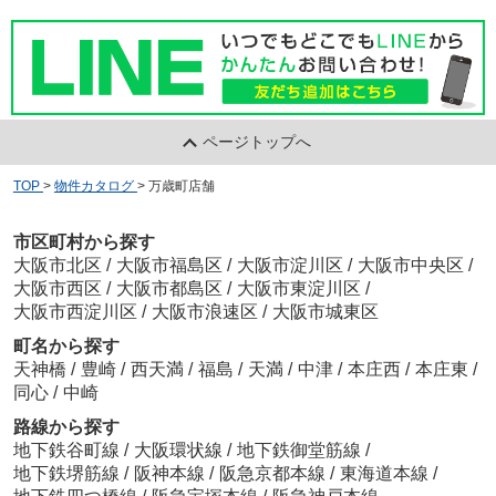
ページトップへ
TOP
>
物件カタログ
>
万歳町店舗
市区町村から探す
大阪市北区
/
大阪市福島区
/
大阪市淀川区
/
大阪市中央区
/
大阪市西区
/
大阪市都島区
/
大阪市東淀川区
/
大阪市西淀川区
/
大阪市浪速区
/
大阪市城東区
町名から探す
天神橋
/
豊崎
/
西天満
/
福島
/
天満
/
中津
/
本庄西
/
本庄東
/
同心
/
中崎
路線から探す
地下鉄谷町線
/
大阪環状線
/
地下鉄御堂筋線
/
地下鉄堺筋線
/
阪神本線
/
阪急京都本線
/
東海道本線
/