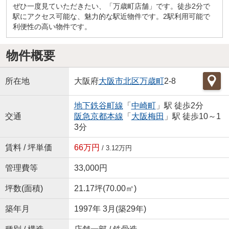
ぜひ一度見ていただきたい、「万歳町店舗」です。徒歩2分で
駅にアクセス可能な、魅力的な駅近物件です。2駅利用可能で
利便性の高い物件です。
物件概要
所在地
大阪府
大阪市北区
万歳町
2-8
地下鉄谷町線
「
中崎町
」駅 徒歩2分
交通
阪急京都本線
「
大阪梅田
」駅 徒歩10～1
3分
賃料 / 坪単価
66万円
/ 3.12万円
管理費等
33,000円
坪数(面積)
21.17坪(70.00㎡)
築年月
1997年 3月(築29年)