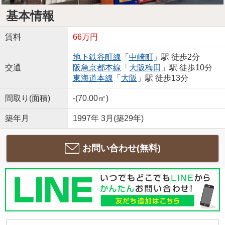
基本情報
賃料
66万円
地下鉄谷町線
「
中崎町
」駅 徒歩2分
交通
阪急京都本線
「
大阪梅田
」駅 徒歩10分
東海道本線
「
大阪
」駅 徒歩13分
間取り(面積)
-(70.00㎡)
築年月
1997年 3月(築29年)
お問い合わせ(無料)