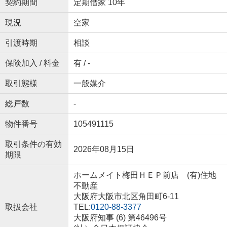
契約期間
定期借家 10年
現況
空家
引渡時期
相談
保険加入 / 料金
有 / -
取引態様
一般媒介
総戸数
-
物件番号
105491115
取引条件の有効
2026年08月15日
期限
ホームメイト梅田ＨＥＰ前店 (有)住地
不動産
大阪府大阪市北区角田町6-11
取扱会社
TEL:
0120-88-3377
大阪府知事 (6) 第46496号