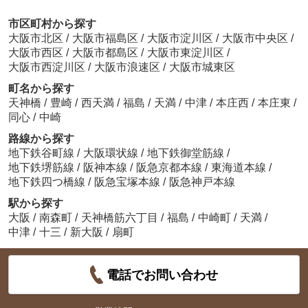
市区町村から探す
大阪市北区
/
大阪市福島区
/
大阪市淀川区
/
大阪市中央区
/
大阪市西区
/
大阪市都島区
/
大阪市東淀川区
/
大阪市西淀川区
/
大阪市浪速区
/
大阪市城東区
町名から探す
天神橋
/
豊崎
/
西天満
/
福島
/
天満
/
中津
/
本庄西
/
本庄東
/
同心
/
中崎
路線から探す
地下鉄谷町線
/
大阪環状線
/
地下鉄御堂筋線
/
地下鉄堺筋線
/
阪神本線
/
阪急京都本線
/
東海道本線
/
地下鉄四つ橋線
/
阪急宝塚本線
/
阪急神戸本線
駅から探す
大阪
/
南森町
/
天神橋筋六丁目
/
福島
/
中崎町
/
天満
/
中津
/
十三
/
新大阪
/
扇町
電話でお問い合わせ