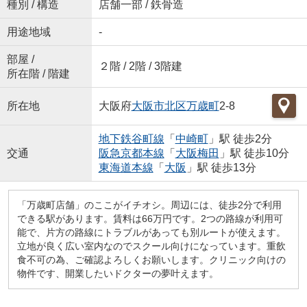
種別 / 構造
店舗一部 / 鉄骨造
用途地域
-
部屋 /
２階 / 2階 / 3階建
所在階 / 階建
所在地
大阪府
大阪市北区
万歳町
2-8
地下鉄谷町線
「
中崎町
」駅 徒歩2分
交通
阪急京都本線
「
大阪梅田
」駅 徒歩10分
東海道本線
「
大阪
」駅 徒歩13分
「万歳町店舗」のここがイチオシ。周辺には、徒歩2分で利用
できる駅があります。賃料は66万円です。2つの路線が利用可
能で、片方の路線にトラブルがあっても別ルートが使えます。
立地が良く広い室内なのでスクール向けになっています。重飲
食不可の為、ご確認よろしくお願いします。クリニック向けの
物件です、開業したいドクターの夢叶えます。