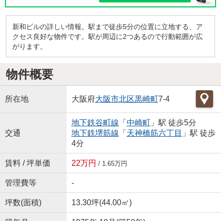
新和ビルの詳しい情報。駅まで徒歩5分の位置に立地する、ア
クセス良好な物件です。駅が周辺に2つあるので行動範囲が広
がります。
物件概要
所在地
大阪府
大阪市北区
黒崎町
7-4
地下鉄谷町線
「
中崎町
」駅 徒歩5分
交通
地下鉄堺筋線
「
天神橋筋六丁目
」駅 徒歩
4分
賃料 / 坪単価
22万円
/ 1.65万円
管理費等
-
坪数(面積)
13.30坪(44.00㎡)