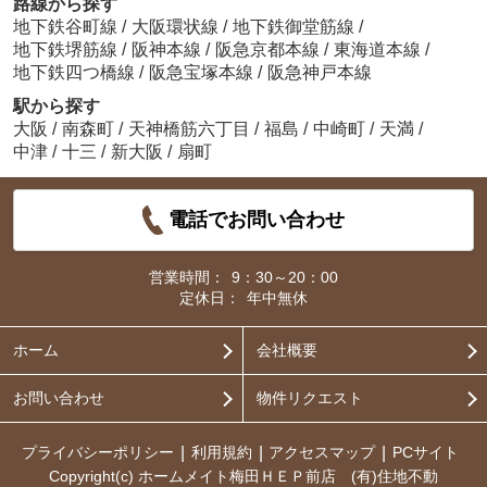
路線から探す
地下鉄谷町線
/
大阪環状線
/
地下鉄御堂筋線
/
地下鉄堺筋線
/
阪神本線
/
阪急京都本線
/
東海道本線
/
地下鉄四つ橋線
/
阪急宝塚本線
/
阪急神戸本線
駅から探す
大阪
/
南森町
/
天神橋筋六丁目
/
福島
/
中崎町
/
天満
/
中津
/
十三
/
新大阪
/
扇町
電話でお問い合わせ
営業時間：
9：30～20：00
定休日：
年中無休
ホーム
会社概要
お問い合わせ
物件リクエスト
プライバシーポリシー
利用規約
アクセスマップ
PCサイト
Copyright(c) ホームメイト梅田ＨＥＰ前店 (有)住地不動