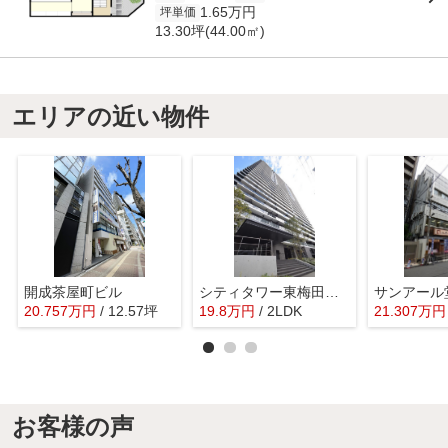
1.65万円
坪単価
13.30坪(44.00㎡)
エリアの近い物件
開成茶屋町ビル
シティタワー東梅田パークフロント
サンアール
20.757
万
円
/ 12.57坪
19.8
万
円
/ 2LDK
21.307
万
円
お客様の声