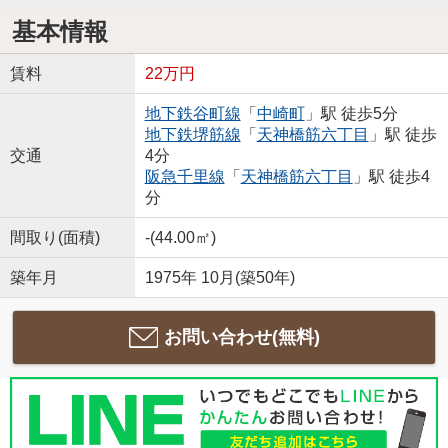
基本情報
賃料
22万円
地下鉄谷町線
「
中崎町
」駅 徒歩5分
地下鉄堺筋線
「
天神橋筋六丁目
」駅 徒歩
交通
4分
阪急千里線
「
天神橋筋六丁目
」駅 徒歩4
分
間取り(面積)
-(44.00㎡)
築年月
1975年 10月(築50年)
お問い合わせ(無料)