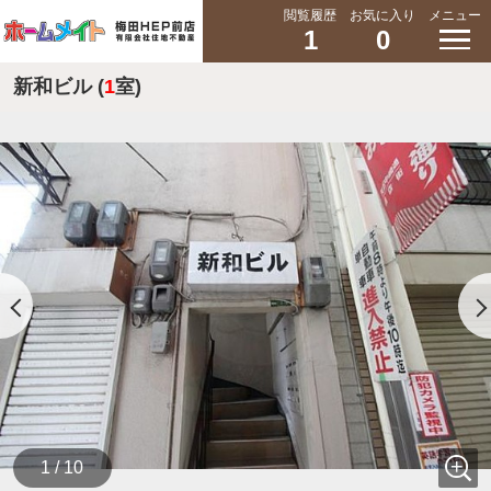
閲覧履歴
お気に入り
メニュー
1
0
新和ビル (
1
室)
1 / 10