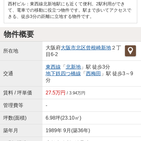
西村ビル：東西線北新地駅にも近くて便利。2駅利用ができ
て、電車での移動に役立つ物件です。駅まで歩いてアクセスで
きる、徒歩3分の距離に立地する物件です。
物件概要
大阪府
大阪市北区
曾根崎新地
２丁
所在地
目6-2
東西線
「
北新地
」駅 徒歩3分
交通
地下鉄四つ橋線
「
西梅田
」駅 徒歩3～9
分
賃料 / 坪単価
27.5万円
/ 3.94万円
管理費等
-
坪数(面積)
6.98坪(23.10㎡)
築年月
1989年 9月(築36年)