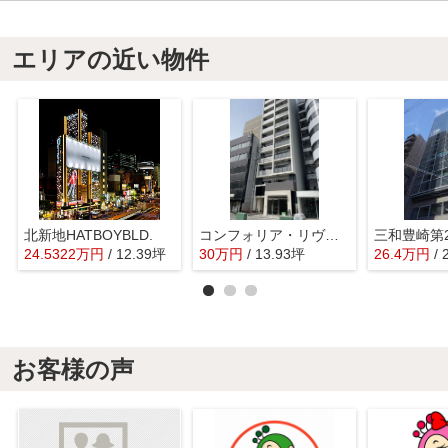
エリアの近い物件
北新地HATBOYBLD.
コンフォリア・リヴ南森町Ⅱ
三和豊崎第
24.5322
万
円
/ 12.39坪
30
万
円
/ 13.93坪
26.4
万
円
/
お客様の声