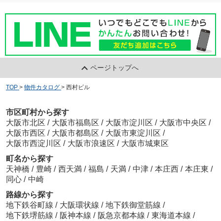
ページトップへ
TOP
>
物件カタログ
>
西村ビル
市区町村から探す
大阪市北区
/
大阪市福島区
/
大阪市淀川区
/
大阪市中央区
/
大阪市西区
/
大阪市都島区
/
大阪市東淀川区
/
大阪市西淀川区
/
大阪市浪速区
/
大阪市城東区
町名から探す
天神橋
/
豊崎
/
西天満
/
福島
/
天満
/
中津
/
本庄西
/
本庄東
/
同心
/
中崎
路線から探す
地下鉄谷町線
/
大阪環状線
/
地下鉄御堂筋線
/
地下鉄堺筋線
/
阪神本線
/
阪急京都本線
/
東海道本線
/