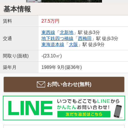
基本情報
賃料
27.5万円
東西線
「
北新地
」駅 徒歩3分
交通
地下鉄四つ橋線
「
西梅田
」駅 徒歩3分
東海道本線
「
大阪
」駅 徒歩9分
間取り(面積)
-(23.10㎡)
築年月
1989年 9月(築36年)
お問い合わせ(無料)