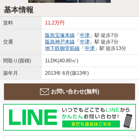
基本情報
賃料
11.2万円
阪急宝塚本線
「
中津
」駅 徒歩7分
交通
阪急神戸本線
「
中津
」駅 徒歩7分
地下鉄御堂筋線
「
中津
」駅 徒歩13分
間取り(面積)
1LDK(40.80㎡)
築年月
2013年 6月(築13年)
お問い合わせ(無料)