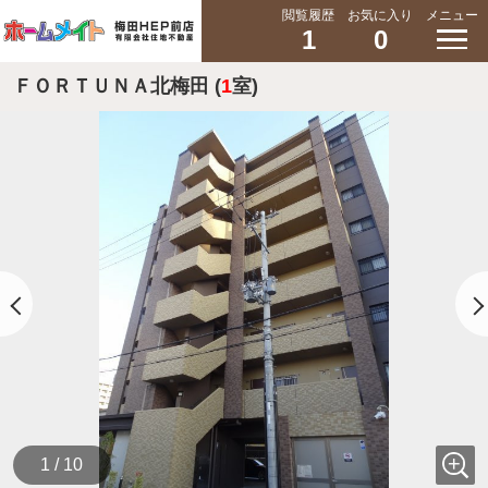
閲覧履歴
お気に入り
メニュー
1
0
ＦＯＲＴＵＮＡ北梅田 (
1
室)
1 / 10