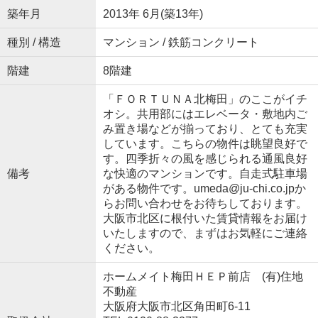
築年月
2013年 6月(築13年)
種別 / 構造
マンション / 鉄筋コンクリート
階建
8階建
「ＦＯＲＴＵＮＡ北梅田」のここがイチ
オシ。共用部にはエレベータ・敷地内ご
み置き場などが揃っており、とても充実
しています。こちらの物件は眺望良好で
す。四季折々の風を感じられる通風良好
備考
な快適のマンションです。自走式駐車場
がある物件です。umeda@ju-chi.co.jpか
らお問い合わせをお待ちしております。
大阪市北区に根付いた賃貸情報をお届け
いたしますので、まずはお気軽にご連絡
ください。
ホームメイト梅田ＨＥＰ前店 (有)住地
不動産
大阪府大阪市北区角田町6-11