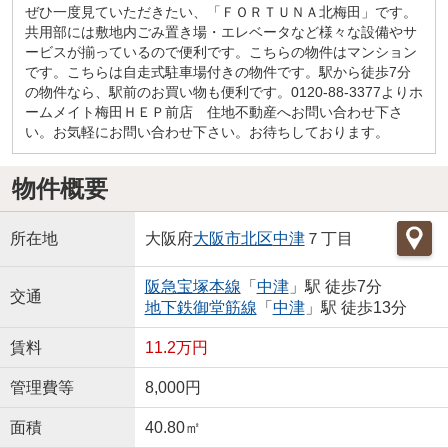
ぜひ一度見ていただきたい、「ＦＯＲＴＵＮＡ北梅田」です。
共用部には敷地内ごみ置き場・エレベータなど様々な設備やサ
ービスが揃っているので便利です。こちらの物件はマンション
です。こちらは自走式駐車場付きの物件です。駅から徒歩7分
の物件なら、駅前のお買い物も便利です。0120-88-3377よりホ
ームメイト梅田ＨＥＰ前店 住地不動産へお問い合わせ下さ
い。お気軽にお問い合わせ下さい。お待ちしております。
物件概要
所在地
大阪府
大阪市北区
中津
７丁目
阪急宝塚本線
「
中津
」駅 徒歩7分
交通
地下鉄御堂筋線
「
中津
」駅 徒歩13分
賃料
11.2万円
管理費等
8,000円
面積
40.80㎡