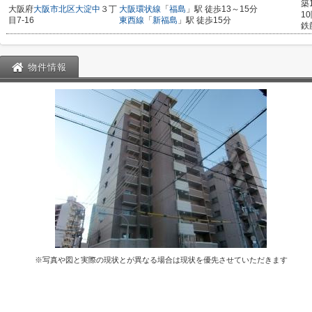
築
大阪府
大阪市北区
大淀中
３丁
大阪環状線
「
福島
」駅 徒歩13～15分
1
目7-16
東西線
「
新福島
」駅 徒歩15分
鉄
物件情報
※写真や図と実際の現状とが異なる場合は現状を優先させていただきます