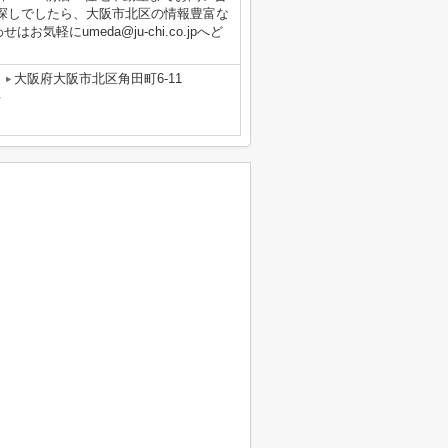
探しでしたら、大阪市北区の情報豊富な
軽にumeda@ju-chi.co.jpへど
。
大阪府大阪市北区角田町6-11
号