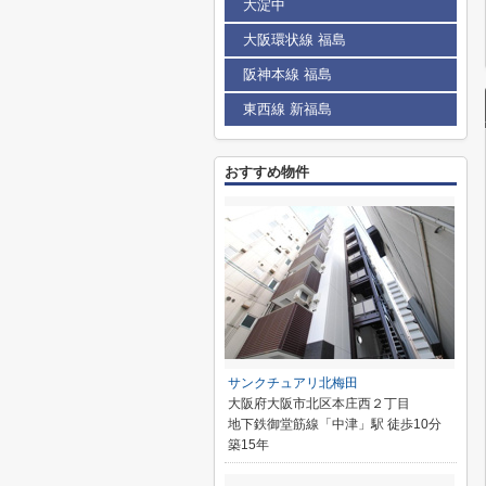
大淀中
大阪環状線 福島
阪神本線 福島
東西線 新福島
おすすめ物件
サンクチュアリ北梅田
大阪府大阪市北区本庄西２丁目
地下鉄御堂筋線「中津」駅 徒歩10分
築15年