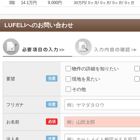
3階
14.1万円
9,000円
/
/
/
/
30万円
0ヶ月
0ヶ月
0ヶ月
0ヶ月
LUFELI
へのお問い合わせ
物件の詳細を知りたい
要望
任意
現地を見たい
その他
フリガナ
任意
お名前
必須
法人名
任意