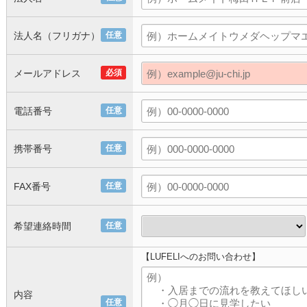
法人名（フリガナ）
任意
メールアドレス
必須
電話番号
任意
携帯番号
任意
FAX番号
任意
希望連絡時間
任意
【LUFELIへのお問い合わせ】
内容
任意