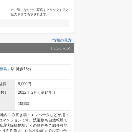
※ご覧になりたい写真をクリックすると
拡大されて表示されます。
情報の見方
【マンション】
福島
」駅 徒歩15分
益費
9,000円
年数）
2012年 2月 ( 築14年 )
10階建
は敷地内ごみ置き場・エレベータなどが揃っ
はマンションです。洗濯物も自然乾燥で
阪環状線福島駅近くの物件をご紹介可能
メイト梅田ＨＥＰ前店 住地不動産までお問い合