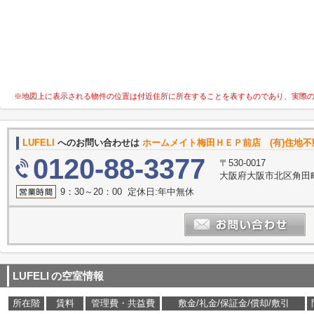
※地図上に表示される物件の位置は付近住所に所在することを表すものであり、実際
LUFELI
へのお問い合わせは
ホームメイト梅田ＨＥＰ前店 (有)住地不
0120-88-3377
〒530-0017
大阪府大阪市北区角田町
9：30～20：00 定休日:年中無休
LUFELI
の空室情報
所在階
賃料
管理費・共益費
敷金/礼金/保証金/償却/敷引