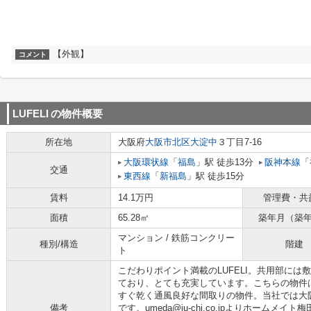
【外観】
コメント
LUFELI
の物件概要
所在地
大阪府
大阪市北区
大淀中
３丁目7-16
大阪環状線
「
福島
」駅 徒歩13分
阪神本線
「
交通
東西線
「
新福島
」駅 徒歩15分
賃料
14.1万円
管理費・共
面積
65.28㎡
築年月（築
マンション / 鉄筋コンクリー
種別/構造
階建
ト
こだわりポイント満載のLUFELI。共用部に
ており、とても充実しています。こちらの物件
すぐ乾く通風良好な間取りの物件。当社では大
備考
です。umeda@ju-chi.co.jpよりホーム