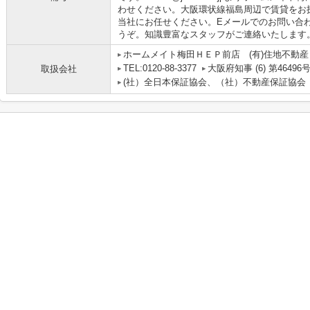
わせください。大阪環状線福島周辺で賃貸をお
当社にお任せください。Eメールでのお問い合わせはお気
うぞ。知識豊富なスタッフがご連絡いたします
ホームメイト梅田ＨＥＰ前店 (有)住地不動産
TEL:0120-88-3377
大阪府知事 (6) 第46496
取扱会社
(社）全日本保証協会、（社）不動産保証協会