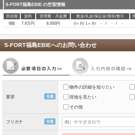
S-FORT福島EBIE
の空室情報
所在階
賃料
管理費・共益費
敷金/礼金/保証金/償却/敷引
8階
7.8万円
8,000円
/
/
/
/
0ヶ月
1ヶ月
-
-
-
S-FORT福島EBIE
へのお問い合わせ
物件の詳細を知りたい
要望
任意
現地を見たい
その他
フリガナ
任意