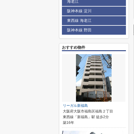
海老江
阪神本線 淀川
東西線 海老江
阪神本線 野田
おすすめ物件
リーガル新福島
大阪府大阪市福島区福島２丁目
東西線「新福島」駅 徒歩2分
築16年