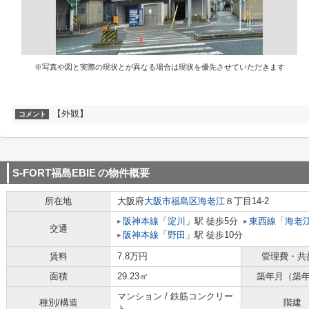
※写真や図と実際の現状とが異なる場合は現状を優先させていただきます
【外観】
コメント
S-FORT福島EBIE
の物件概要
所在地
大阪府
大阪市福島区
海老江
８丁目14-2
阪神本線
「
淀川
」駅 徒歩5分
東西線
「
海老
交通
阪神本線
「
野田
」駅 徒歩10分
賃料
7.8万円
管理費・共
面積
29.23㎡
築年月（築
マンション / 鉄筋コンクリー
種別/構造
階建
ト