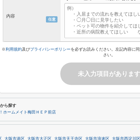
内容
任意
※
利用規約
及び
プライバシーポリシー
を必ずお読みください。左記内容に同
さい。
未入力項目がありま
件から探す
！ホームメイト梅田ＨＥＰ前店
区
大阪市港区
大阪市大正区
大阪市天王寺区
大阪市浪速区
大阪市西淀川