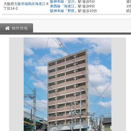
阪神本線
「
淀川
」駅 徒歩5分
築
大阪府
大阪市福島区
海老江
８
東西線
「
海老江
」駅 徒歩9分
1
丁目14-2
阪神本線
「
野田
」駅 徒歩10分
鉄
物件情報