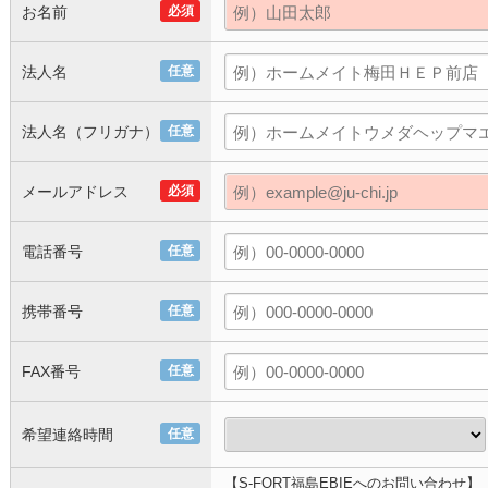
お名前
必須
法人名
任意
法人名（フリガナ）
任意
メールアドレス
必須
電話番号
任意
携帯番号
任意
FAX番号
任意
希望連絡時間
任意
【S-FORT福島EBIEへのお問い合わせ】