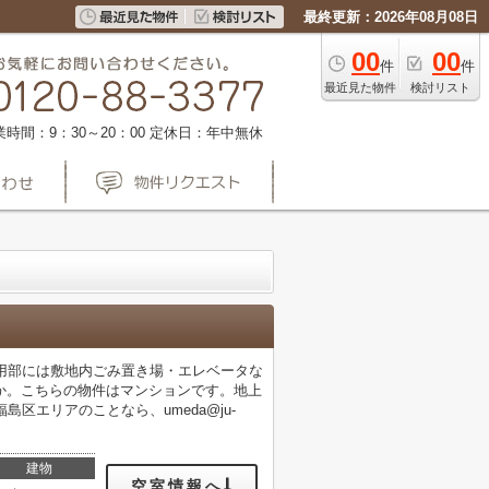
最終更新：2026年08月08日
00
00
件
件
最近見た物件
検討リスト
業時間：9：30～20：00
定休日：年中無休
共用部には敷地内ごみ置き場・エレベータな
か。こちらの物件はマンションです。地上
区エリアのことなら、umeda@ju-
建物
空室情報へ