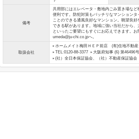
共用部にはエレベータ・敷地内ごみ置き場など
便利です。防犯対策もバッチリなマンションタ
ことのできる通風良好なマンション。眺望良好
備考
できる駅があります。地域に強い当社だから、
といったご要望にもすぐにお応えできます。お
umeda@ju-chi.co.jpへ。
ホームメイト梅田ＨＥＰ前店 (有)住地不動産
TEL:0120-88-3377
大阪府知事 (6) 第46496
取扱会社
(社）全日本保証協会、（社）不動産保証協会