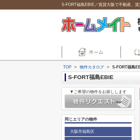
S-FORT福島EBIE／賃貸大阪で不動産
TOP
>
物件カタログ
>
S-FORT福島EB
S-FORT福島EBIE
▼ご希望の物件をお探しします
同じエリアの物件
大阪市福島区