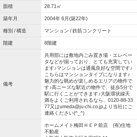
面積
28.71㎡
築年月
2004年 6月(築22年)
種別 / 構造
マンション / 鉄筋コンクリート
階建
8階建
共用部には敷地内ごみ置き場・エレベー
タなどが揃っており、とても充実してい
ます♪マンションは通風良好な空間です♪
こちらはマンションタイプになります♪
魅力的な眺めが楽しめるエリアの物件で
備考
す♪高ニーズな駅近の物件で、徒歩5分で
駅に行くことができます♪大阪環状線天
満をよくご利用されるなら、0120-88-33
77又はumeda@ju-chi.co.jpより当社にご
連絡ください(^_^)
ホームメイト梅田ＨＥＰ前店 (有)住地
不動産