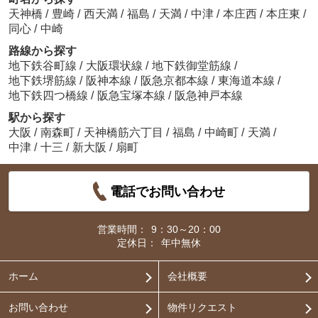
天神橋
/
豊崎
/
西天満
/
福島
/
天満
/
中津
/
本庄西
/
本庄東
/
同心
/
中崎
路線から探す
地下鉄谷町線
/
大阪環状線
/
地下鉄御堂筋線
/
地下鉄堺筋線
/
阪神本線
/
阪急京都本線
/
東海道本線
/
地下鉄四つ橋線
/
阪急宝塚本線
/
阪急神戸本線
駅から探す
大阪
/
南森町
/
天神橋筋六丁目
/
福島
/
中崎町
/
天満
/
中津
/
十三
/
新大阪
/
扇町
電話でお問い合わせ
営業時間：
9：30～20：00
定休日：
年中無休
ホーム
会社概要
お問い合わせ
物件リクエスト