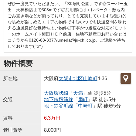
ぜひ一度見ていただきたい、「SK扇町公園」です◎スーパー玉
出 天神橋店まで303mです◎共用部にはエレベータ・敷地内
ごみ置き場などが揃っており、とても充実しています◎魅力的
な眺めが楽しめるエリアの物件です◎いつでも快適空間を味わ
える通風良好な気持ちよい物件◎丁寧かつ迅速な対応がモット
ーのホームメイト梅田ＨＥＰ前店 住地不動産◎お問い合せは
コチラから0120-88-3377/umeda@ju-chi.co.jp、ご連絡お待ち
しております(^o^)
物件概要
所在地
大阪府
大阪市北区
山崎町
4-36
大阪環状線
「
天満
」駅 徒歩5分
交通
地下鉄堺筋線
「
扇町
」駅 徒歩5分
地下鉄谷町線
「
中崎町
」駅 徒歩5分
賃料
6.3万円
管理費等
8,000円