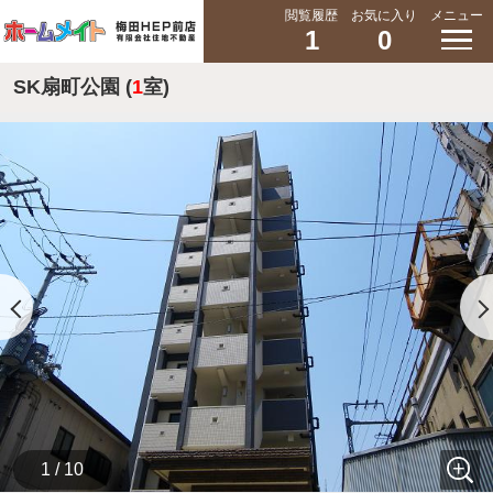
閲覧履歴
お気に入り
メニュー
1
0
SK扇町公園 (
1
室)
1 / 10