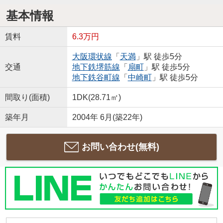
基本情報
賃料
6.3万円
大阪環状線
「
天満
」駅 徒歩5分
交通
地下鉄堺筋線
「
扇町
」駅 徒歩5分
地下鉄谷町線
「
中崎町
」駅 徒歩5分
間取り(面積)
1DK(28.71㎡)
築年月
2004年 6月(築22年)
お問い合わせ(無料)