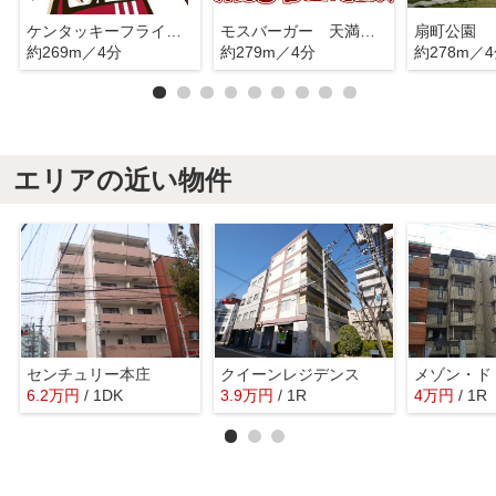
ケンタッキーフライドチキン 天満駅前店
モスバーガー 天満関西テレビ前店
扇町公園
約269m／4分
約279m／4分
約278m／
エリアの近い物件
センチュリー本庄
クイーンレジデンス
メゾン・ド
6.2
万
円
/ 1DK
3.9
万
円
/ 1R
4
万
円
/ 1R