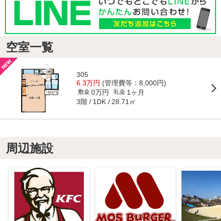
空室一覧
305
6.3万円
(管理費等：8,000円)
0万円
1ヶ月
敷金
礼金
3階
28.71㎡
1DK
周辺施設