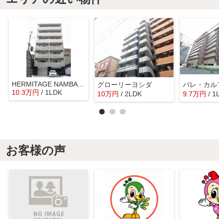
HERMITAGE NAMBA WEST
グローリーヨシダ
パレ・カル
10.3
万
円
/ 1LDK
10
万
円
/ 2LDK
9.7
万
円
/ 1
お客様の声