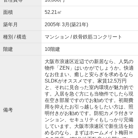
面積
52.21㎡
築年月
2005年 3月(築21年)
種別 / 構造
マンション / 鉄骨鉄筋コンクリート
階建
10階建
大阪市浪速区近辺での新居なら、人気の
物件「ZEN」はいかがでしょうか。快適
なお住まい、癒しと安らぎを求めるなら
SLDKがオススメです。家賃12.5万円
と、それに見合った室内環境が魅力的で
す。入居を急ぐ方にも当物件でしたら現
在空き部屋ですのでお勧めです。初期費
用を抑えたお引っ越しをしたい方は、照
備考
明付きがお勧めです。防犯カメラ付きマ
ンション、セキュリティもしっかり完備
しています。大阪市浪速区で新生活を始
めるのなら、まずはホームメイト梅田Ｈ