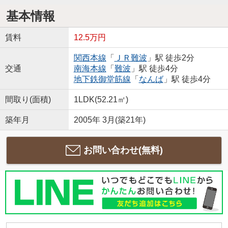
基本情報
賃料
12.5万円
関西本線
「
ＪＲ難波
」駅 徒歩2分
交通
南海本線
「
難波
」駅 徒歩4分
地下鉄御堂筋線
「
なんば
」駅 徒歩4分
間取り(面積)
1LDK(52.21㎡)
築年月
2005年 3月(築21年)
お問い合わせ(無料)