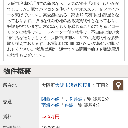
大阪市浪速区近辺での新居なら、人気の物件「ZEN」はいかが
でしょうか。家でパソコンを使いたい方オススメ、光ファイバ
ーを繋げています。高級感のある、家賃12.5万円のお部屋とな
っております。快適な住み心地のある賃貸物件となっており、
好評を得ています。木のぬくもりを感じることのできるフロー
リングの物件です。エレベーター付き物件で、不自由の無い快
適生活を送りましょう。大阪市浪速区エリアの賃貸物件を多数
取り揃えております。お電話0120-88-3377へお気軽にお問い合
わせください。快適に通勤・通学できる関西本線ＪＲ難波周辺
の物件もございます。
物件概要
所在地
大阪府
大阪市浪速区
桜川
１丁目2
関西本線
「
ＪＲ難波
」駅 徒歩2分
交通
南海本線
「
難波
」駅 徒歩4分
賃料
12.5万円
管理費等
10,000円