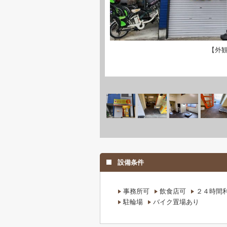
【外
設備条件
事務所可
飲食店可
２４時間
駐輪場
バイク置場あり