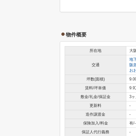
物件概要
所在地
大
地
交通
阪
お
坪数(面積)
9.0
賃料/坪単価
9.
敷金/礼金/保証金
3ヶ
更新料
-
造作譲渡金
-
保険加入/料金
有/-
保証人代行義務
-