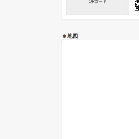
QRコード
地図