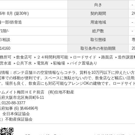
向き
-
96年 8月 (築30年)
契約期間
2
舗一部/鉄骨造
用途地域
-
/1階/-
総戸数
-
家/相談
取引態様
14160
取引条件の有効期限
2
務所可
飲食店可
２４時間利用可能
ロードサイド
路面店
造作譲渡
営水道
公共下水
電気有
駐輪場
バイク置場あり
着情報：ポンテ店舗Ⅱの空室情報ならコチラ。賃料を10万円以下に抑えたい方
電車での移動が便利です。スペースに無駄がないので、飲食店など幅広い活用
す。場所も良く、飲食店にも対応可能なアレンジOKの建物です。ロードサイ
ームメイト梅田ＨＥＰ前店 (有)住地不動産
阪府大阪市北区角田町6-11
:0120-88-3377
府知事 (6) 第46496号
社）全日本保証協会
社）不動産保証協会