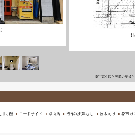
観】
【
※写真や図と実際の現状と
利用可能
ロードサイド
路面店
造作譲渡料なし
物販向け
都市ガ