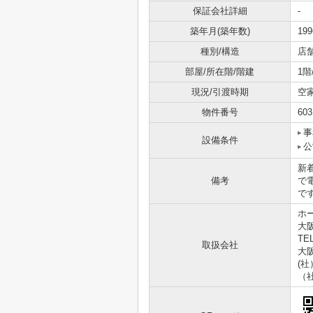
保証会社詳細
-
築年月(築年数)
19
種別/構造
店
部屋/所在階/階建
1階
現況/引渡時期
空
物件番号
603
事
設備条件
公
新
備考
で
で
ホ
大
TEL
取扱会社
大阪
(
（