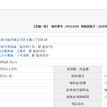
【店舗一部】
物件番号：60314160
情報更新日：2026年
阪府
大阪市東淀川区
大隅
１丁目8-18
下鉄今里筋線
「
瑞光四丁目
」駅 徒歩7分
急京都本線
「
上新庄
」駅 徒歩12分
おさか東線
「
ＪＲ淡路
」駅 徒歩31分
0坪(29.75㎡)
9万円/1.1万円
管理費・共益費
-
月/3ヶ月/-
償却/敷引
-/
権利金/雑費
-/
駐車場/月額料金
無
保険名/保険期間
-/
保証会社
-