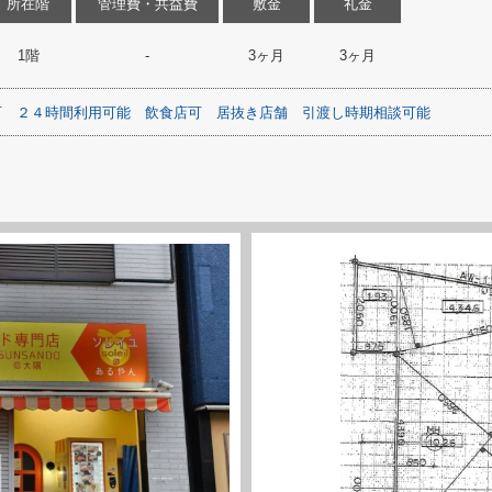
所在階
管理費・共益費
敷金
礼金
1階
-
3ヶ月
3ヶ月
可
２４時間利用可能
飲食店可
居抜き店舗
引渡し時期相談可能