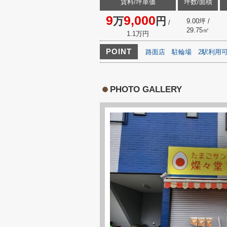
賃料/坪単価
坪数/面積
9
9,000
万
円
9.00坪 /
/
29.75㎡
1.1万円
POINT
路面店
駐輪場
2駅利用
PHOTO GALLERY