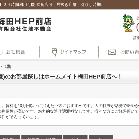
ポンテ店舗Ⅱ1階｜路面店 駐輪場 2駅利用可 ２４時間利用可能 飲食店可 居抜き店舗 引渡し時期相談可能 ｜賃貸大阪で不動産、賃貸マンション探しはホームメイト梅田HEP前店
営
>
1階
線)のお部屋探しはホームメイト梅田HEP前店へ！
Ⅱ。賃料を10万円以下に抑えたい方におすすめです。人の往来が活発で賑や
の利便性が高いです。魅力的な造作譲渡料なしです。様々な方にご好評頂いて
条件がそろっています。