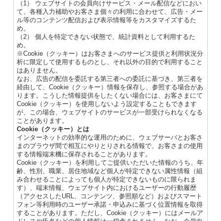
（1） ウェブサイトの会員向けサービス・メール配信などにおい
て、各種入力補助やお客さま個々の利用に合わせて、広告・メー
ル等のコンテンツ配信および表示情報等をカスタマイズするた
め。
（2） 個人を特定できない状態で、統計資料として利用するた
め。
※Cookie（クッキー）はお客さまへのサービス提供と利用状況分
析に限定して使用するものとし、それ以外の目的で利用すること
はありません。
なお、広告の配信を委託する第三者への委託に基づき、第三者を
経由して、Cookie（クッキー）情報を保存し、参照する場合があ
ります。こうした情報提供をしたくない場合には、お客さまにて
Cookie（クッキー）を使用しないよう設定することもできます
が、この場合、ウェブサイトのサービスが一部受けられなくなる
ことがあります。
Cookie（クッキー）とは
インターネットの効率的な運用のために、ウェブサーバとお客さ
まのブラウザ間で相互にやりとりされる情報で、お客さまの使用
する情報端末機に保存されることがあります。
Cookie（クッキー）を利用してご提供いただいた情報のうち、年
齢、性別、職業、居住地域など個人が特定できない属性情報（組
み合わせることによっても個人が特定できないものに限られま
す）、端末情報、ウェブサイト内におけるユーザーの行動履歴
（アクセスしたURL、コンテンツ、参照順など）およびスマート
フォン等利用時のユーザー承諾・申込みに基づく位置情報を取得
することがあります。ただし、Cookie（クッキー）にはメールア