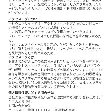
ドレスや氏名などの個人情報は一切含まれません。なお、会員向
けサービス・メール配信などにおいてはよりカスタマイズしたサ
ービスを提供するため、お客様を識別する情報と関連づける場合
がございます。
アクセスログについて
当社ウェブサイトでは、アクセスされたお客さまのコンピュータ
の情報をアクセスログとして記録しています。
主に以下の目的でアクセスログを使用させていただきます。
（1） ウェブサーバで発生した問題の原因を突き止め解決するた
め。
（2） ウェブサイトをよりご満足いただけるよう改良するため。
（3） 個人を特定できない状態で、ウェブサイトの利用状況など
を統計資料として利用するため。
アクセスログとは
お客さまがアクセスの際に利用されているドメイン名やIPアドレ
ス、アクセスされたファイル、使用されているOSおよびブラウ
ザの種類、アクセスされた時間などの情報をいいます。なお、お
客様を識別する情報と関連づける際には以前からの行動履歴等を
用いてカスタマイズする場合がございます。お客様などの情報と
合わせて識別可能な個人情報となった段階では、当社ウェブサイ
トの個人情報保護方針に基づいて管理いたします。
個人情報保護に関する問合せ先
当社の個人情報の取り扱い及び管理に関するお問い合わせ先は、
以下の通りです。
お問い合わせ先
ホームメイト梅田ＨＥＰ前店 (有)住地不動産