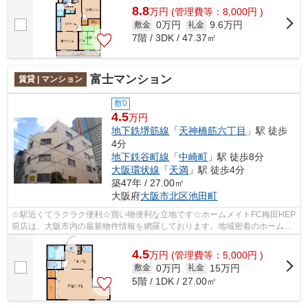
8.8
万
円
(管理費等：8,000円 )
0万円
9.6万円
敷金
礼金
7階 / 3DK / 47.37㎡
富士マンション
賃貸 | マンション
敷0
4.5
万円
地下鉄堺筋線
「
天神橋筋六丁目
」駅 徒歩
4分
地下鉄谷町線
「
中崎町
」駅 徒歩8分
大阪環状線
「
天満
」駅 徒歩4分
築47年 / 27.00㎡
大阪府
大阪市北区
池田町
☆駅近くてラクラク便利☆買い物便利な立地です☆ホームメイトFC梅田HEP
前店は、大阪市内の最新物件情報を網羅しております。地域密着のホームメ
イトFC梅田HEP前店だからできるお部屋探し...
4.5
万
円
(管理費等：5,000円 )
0万円
15万円
敷金
礼金
5階 / 1DK / 27.00㎡