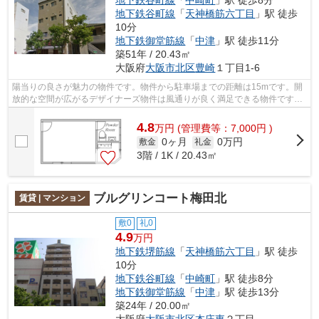
地下鉄谷町線
「
天神橋筋六丁目
」駅 徒歩
10分
地下鉄御堂筋線
「
中津
」駅 徒歩11分
築51年 / 20.43㎡
大阪府
大阪市北区
豊崎
１丁目1-6
陽当りの良さが魅力の物件です。物件から駐車場までの距離は15mです。開
放的な空間が広がるデザイナーズ物件は風通りが良く満足できる物件です。
こちらは徒歩8分に立地する物件です。...
4.8
万
円
(管理費等：7,000円 )
0ヶ月
0万円
敷金
礼金
3階 / 1K / 20.43㎡
ブルグリンコート梅田北
賃貸 | マンション
敷0
礼0
4.9
万円
地下鉄堺筋線
「
天神橋筋六丁目
」駅 徒歩
10分
地下鉄谷町線
「
中崎町
」駅 徒歩8分
地下鉄御堂筋線
「
中津
」駅 徒歩13分
築24年 / 20.00㎡