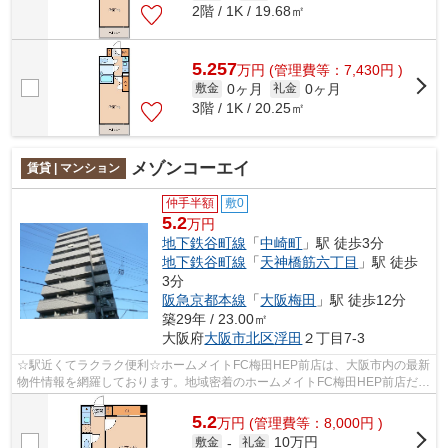
2階 / 1K / 19.68㎡
5.257
万
円
(管理費等：7,430円 )
0ヶ月
0ヶ月
敷金
礼金
3階 / 1K / 20.25㎡
メゾンコーエイ
賃貸 | マンション
仲手半額
敷0
5.2
万円
地下鉄谷町線
「
中崎町
」駅 徒歩3分
地下鉄谷町線
「
天神橋筋六丁目
」駅 徒歩
3分
阪急京都本線
「
大阪梅田
」駅 徒歩12分
築29年 / 23.00㎡
大阪府
大阪市北区
浮田
２丁目7-3
☆駅近くてラクラク便利☆ホームメイトFC梅田HEP前店は、大阪市内の最新
物件情報を網羅しております。地域密着のホームメイトFC梅田HEP前店だか
らできるお部屋探し品質であなたの理想の...
5.2
万
円
(管理費等：8,000円 )
10万円
敷金
-
礼金