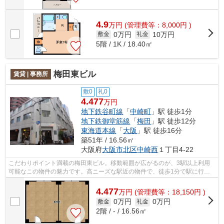
4.9
万
円
(管理費等：8,000円 )
0万円
10万円
敷金
礼金
5階 / 1K / 18.40㎡
梅田東ビル
賃貸 | 事務所
敷0
礼0
4.477
万円
地下鉄谷町線
「
中崎町
」駅 徒歩1分
地下鉄御堂筋線
「
梅田
」駅 徒歩12分
東海道本線
「
大阪
」駅 徒歩16分
築51年 / 16.56㎡
大阪府
大阪市北区
中崎西
１丁目4-22
こだわりポイント満載の梅田東ビル。移動範囲が広がるのが、3駅以上利用
可能なこの物件の魅力です。高ニーズな駅近の物件で、徒歩1分で駅に行く
ことができます。
4.477
万
円
(管理費等：18,150円 )
0万円
0万円
敷金
礼金
2階 / - / 16.56㎡