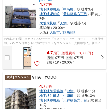
4.7
万円
地下鉄谷町線
「
中崎町
」駅 徒歩3分
地下鉄堺筋線
「
天神橋筋六丁目
」駅 徒歩
7分
大阪環状線
「
天満
」駅 徒歩7分
築30年 / 20.00㎡
大阪府
大阪市北区
黒崎町
お気軽にお問い合わせ下さい⇒⇒⇒「エステュディオ・コーモド」の物件情
報。パソコン作業が多い方にオススメなマンション、光回線導入。新築にこ
だわらない方なら、かなりおススメの物件...
4.7
万
円
(管理費等：8,300円 )
0万円
0万円
敷金
礼金
2階 / 1K / 20.00㎡
VITA YODO
賃貸 | マンション
4.7
万円
地下鉄御堂筋線
「
中津
」駅 徒歩11分
地下鉄谷町線
「
中崎町
」駅 徒歩13分
地下鉄谷町線
「
天神橋筋六丁目
」駅 徒歩
15分