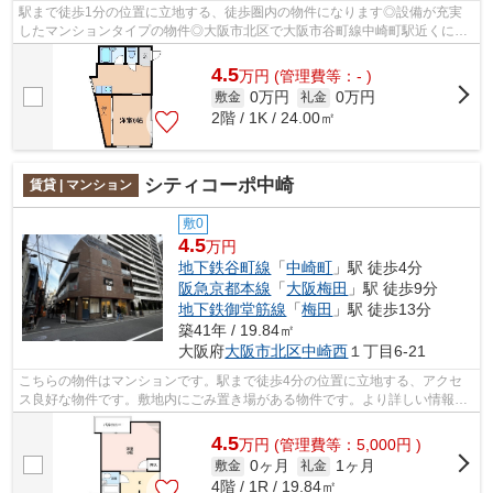
駅まで徒歩1分の位置に立地する、徒歩圏内の物件になります◎設備が充実
したマンションタイプの物件◎大阪市北区で大阪市谷町線中崎町駅近くにあ
る物件を探すなら、ホームメイト梅田ＨＥ...
4.5
万
円
(管理費等：- )
0万円
0万円
敷金
礼金
2階 / 1K / 24.00㎡
シティコーポ中崎
賃貸 | マンション
敷0
4.5
万円
地下鉄谷町線
「
中崎町
」駅 徒歩4分
阪急京都本線
「
大阪梅田
」駅 徒歩9分
地下鉄御堂筋線
「
梅田
」駅 徒歩13分
築41年 / 19.84㎡
大阪府
大阪市北区
中崎西
１丁目6-21
こちらの物件はマンションです。駅まで徒歩4分の位置に立地する、アクセ
ス良好な物件です。敷地内にごみ置き場がある物件です。より詳しい情報や
内見のご予約はホームメイト梅田ＨＥＰ...
4.5
万
円
(管理費等：5,000円 )
0ヶ月
1ヶ月
敷金
礼金
4階 / 1R / 19.84㎡