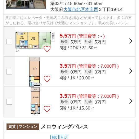
築33年 / 15.60㎡～31.50㎡
大阪府
大阪市北区
本庄西
２丁目19-14
共用部にはエレベータ・敷地内ごみ置き場などが揃っております。多くの方
がこだわる、陽の当りが良好で快適なマンションです。眺めの良いマンショ
ンです。徒歩10分に駅のある、ニーズ...
5.5
万
円
(管理費等：- )
5万円
5万円
敷金
礼金
3階 / 2DK / 31.50㎡
3.5
万
円
(管理費等：7,000円 )
0万円
0万円
敷金
礼金
4階 / 1K / 20.00㎡
3.5
万
円
(管理費等：7,000円 )
0万円
0万円
敷金
礼金
5階 / 1K / 15.60㎡
メロウィングパレス
賃貸 | マンション
敷0
礼0