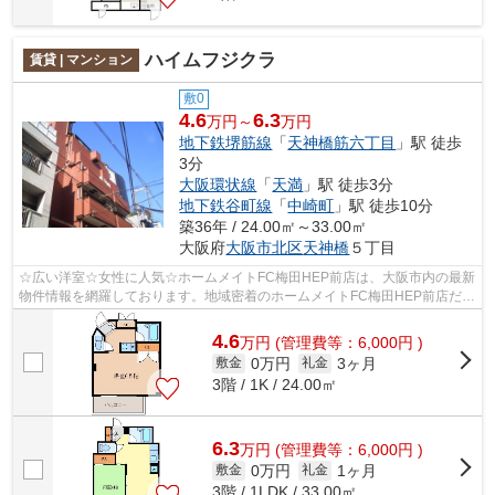
ハイムフジクラ
賃貸 | マンション
敷0
4.6
6.3
万円～
万円
地下鉄堺筋線
「
天神橋筋六丁目
」駅 徒歩
3分
大阪環状線
「
天満
」駅 徒歩3分
地下鉄谷町線
「
中崎町
」駅 徒歩10分
築36年 / 24.00㎡～33.00㎡
大阪府
大阪市北区
天神橋
５丁目
☆広い洋室☆女性に人気☆ホームメイトFC梅田HEP前店は、大阪市内の最新
物件情報を網羅しております。地域密着のホームメイトFC梅田HEP前店だか
らできるお部屋探し品質であなたの理想のお...
4.6
万
円
(管理費等：6,000円 )
0万円
3ヶ月
敷金
礼金
3階 / 1K / 24.00㎡
6.3
万
円
(管理費等：6,000円 )
0万円
1ヶ月
敷金
礼金
3階 / 1LDK / 33.00㎡