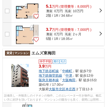
け早めに不動産情報を集めたい方は当社...
5.1
万
円
(管理費等：8,000円 )
0万円
10万円
敷金
礼金
2階 / 1R / 34.68㎡
3.7
万
円
(管理費等：7,000円 )
0万円
2ヶ月
敷金
礼金
5階 / 1R / 18.05㎡
エムズ東梅田
賃貸 | マンション
仲手半額
敷0
礼0
3.9
万円
地下鉄谷町線
「
中崎町
」駅 徒歩7分
地下鉄御堂筋線
「
中津
」駅 徒歩12分
阪急京都本線
「
大阪梅田
」駅 徒歩15分
築41年 / 17.00㎡
大阪府
大阪市北区
本庄西
２丁目12-3
設備良し・外観良しのイチオシの物件。このエレベーター付き物件は、幅広
い方に好評を頂いております。マンションの陽当りも良く、昼間には照明要
らずで経済的です。移動の多い方に嬉...