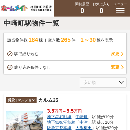
閲覧履歴
お気に入り
メニュー
0
0
中崎町駅物件一覧
184
265
1～30
該当物件数
棟
空き数
件
棟を表示
駅で絞り込む
変更
変更
絞り込み条件：
なし
カルム25
賃貸 | マンション
3.5
5.5
万円～
万円
地下鉄谷町線
「
中崎町
」駅 徒歩10分
地下鉄御堂筋線
「
中津
」駅 徒歩10分
阪急京都本線
「
大阪梅田
」駅 徒歩20分