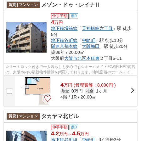
メゾン・ドゥ・レイナⅡ
賃貸 | マンション
仲手半額
敷0
4
万円
地下鉄堺筋線
「
天神橋筋六丁目
」駅 徒歩
5分
地下鉄谷町線
「
中崎町
」駅 徒歩13分
阪急京都本線
「
大阪梅田
」駅 徒歩20分
築38年 / 20.00㎡
大阪府
大阪市北区
本庄東
２丁目5-11
☆オートロック付きで一人暮らしも安心です☆ホームメイトFC梅田HEP前店
は、大阪市内の最新物件情報を網羅しております。地域密着のホームメイト
FC梅田HEP前店だからできるお部屋探し品...
4
万
円
(管理費等：8,000円 )
0万円
1ヶ月
敷金
礼金
4階 / 1R / 20.00㎡
タカヤマ北ビル
賃貸 | マンション
仲手半額
敷0
4.2
4.5
万円～
万円
地下鉄谷町線
「
中崎町
」駅 徒歩3分