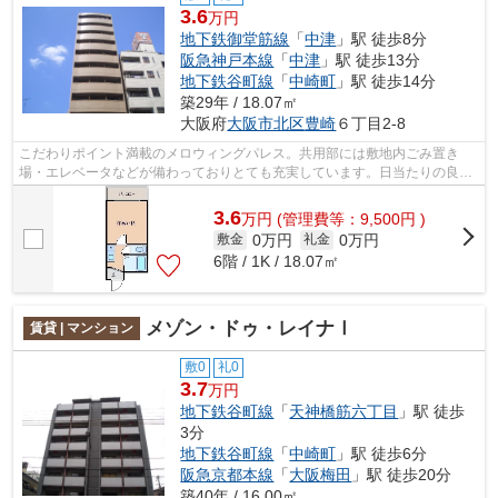
3.6
万円
地下鉄御堂筋線
「
中津
」駅 徒歩8分
阪急神戸本線
「
中津
」駅 徒歩13分
地下鉄谷町線
「
中崎町
」駅 徒歩14分
築29年 / 18.07㎡
大阪府
大阪市北区
豊崎
６丁目2-8
こだわりポイント満載のメロウィングパレス。共用部には敷地内ごみ置き
場・エレベータなどが備わっておりとても充実しています。日当たりの良い
マンションです。11階建ての物件です。...
3.6
万
円
(管理費等：9,500円 )
0万円
0万円
敷金
礼金
6階 / 1K / 18.07㎡
メゾン・ドゥ・レイナⅠ
賃貸 | マンション
敷0
礼0
3.7
万円
地下鉄谷町線
「
天神橋筋六丁目
」駅 徒歩
3分
地下鉄谷町線
「
中崎町
」駅 徒歩6分
阪急京都本線
「
大阪梅田
」駅 徒歩20分
築40年 / 16.00㎡