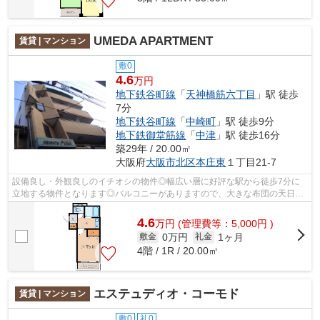
UMEDA APARTMENT
賃貸 | マンション
敷0
4.6
万円
地下鉄谷町線
「
天神橋筋六丁目
」駅 徒歩
7分
地下鉄谷町線
「
中崎町
」駅 徒歩9分
地下鉄御堂筋線
「
中津
」駅 徒歩16分
築29年 / 20.00㎡
大阪府
大阪市北区
本庄東
１丁目21-7
設備良し・外観良しのイチオシの物件◎幅広い層に好評な駅から徒歩7分に
立地する物件となります◎バルコニーがありますので、大きな布団の天日干
しにも困りません◎構造上、間取りの自由...
4.6
万
円
(管理費等：5,000円 )
0万円
1ヶ月
敷金
礼金
4階 / 1R / 20.00㎡
エステュディオ・コーモド
賃貸 | マンション
敷0
礼0