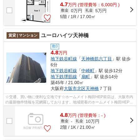
4.7
万
円
(管理費等：6,000円 )
0万円
5万円
敷金
礼金
5階 / 1R / 17.00㎡
ユーロハイツ天神橋
賃貸 | マンション
敷0
4.8
万円
地下鉄谷町線
「
天神橋筋六丁目
」駅 徒歩
6分
地下鉄谷町線
「
中崎町
」駅 徒歩12分
地下鉄堺筋線
「
扇町
」駅 徒歩14分
築45年 / 21.00㎡
大阪府
大阪市北区
天神橋
７丁目
☆交通、買い物に便利な立地です☆ホームメイト梅田HEP前店は、大阪市内
の最新物件情報を完網羅しております。地域密着のホームメイト梅田HEP前
店だからできるお部屋探し品質であなたの...
4.8
万
円
(管理費等：- )
10万円
敷金
-
礼金
2階 / 1K / 21.00㎡