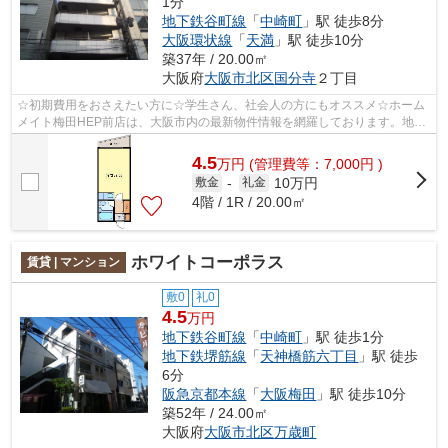
1分
地下鉄谷町線
「
中崎町
」駅 徒歩8分
大阪環状線
「
天満
」駅 徒歩10分
築37年 / 20.00㎡
大阪府
大阪市北区
国分寺
２丁目
☆初期費用をおさえたい方に☆学生さん、社会人の方にもオススメ☆ホーム
メイト梅田HEP前店は、大阪市内の最新物件情報を網羅しております。地域
密着のホームメイト梅田HEP前店だからでき...
4.5
万
円
(管理費等：7,000円 )
10万円
敷金
-
礼金
4階 / 1R / 20.00㎡
ホワイトコーポラス
賃貸 | マンション
敷0
礼0
4.5
万円
地下鉄谷町線
「
中崎町
」駅 徒歩1分
地下鉄堺筋線
「
天神橋筋六丁目
」駅 徒歩
6分
阪急京都本線
「
大阪梅田
」駅 徒歩10分
築52年 / 24.00㎡
大阪府
大阪市北区
万歳町