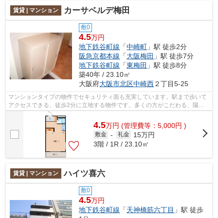
カーサベルデ梅田
賃貸 | マンション
敷0
4.5
万円
地下鉄谷町線
「
中崎町
」駅 徒歩2分
阪急京都本線
「
大阪梅田
」駅 徒歩7分
地下鉄谷町線
「
東梅田
」駅 徒歩8分
築40年 / 23.10㎡
大阪府
大阪市北区
中崎西
２丁目5-25
マンションタイプの物件でセキュリティ面も充実しています。駅まで歩いて
アクセスできる、徒歩2分に立地する物件です。多くの方がこだわる、陽の
当りが良好で快適な物件です。お客様の...
4.5
万
円
(管理費等：5,000円 )
15万円
敷金
-
礼金
3階 / 1R / 23.10㎡
ハイツ喜六
賃貸 | マンション
敷0
4.5
万円
地下鉄谷町線
「
天神橋筋六丁目
」駅 徒歩