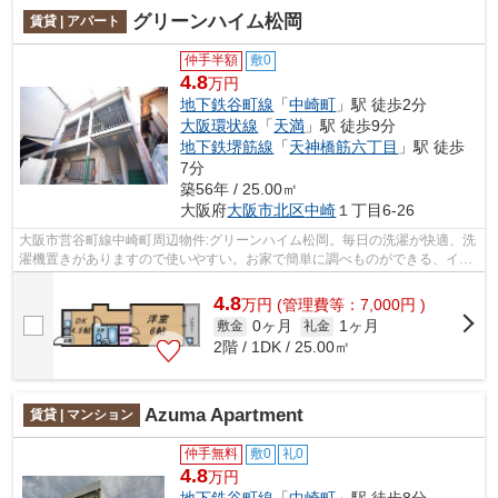
グリーンハイム松岡
賃貸 | アパート
仲手半額
敷0
4.8
万円
地下鉄谷町線
「
中崎町
」駅 徒歩2分
大阪環状線
「
天満
」駅 徒歩9分
地下鉄堺筋線
「
天神橋筋六丁目
」駅 徒歩
7分
築56年 / 25.00㎡
大阪府
大阪市北区
中崎
１丁目6-26
大阪市営谷町線中崎町周辺物件:グリーンハイム松岡。毎日の洗濯が快適、洗
濯機置きがありますので使いやすい。お家で簡単に調べものができる、イン
ターネット回線あり。趣きのある木造...
4.8
万
円
(管理費等：7,000円 )
0ヶ月
1ヶ月
敷金
礼金
2階 / 1DK / 25.00㎡
Azuma Apartment
賃貸 | マンション
仲手無料
敷0
礼0
4.8
万円
地下鉄谷町線
「
中崎町
」駅 徒歩8分