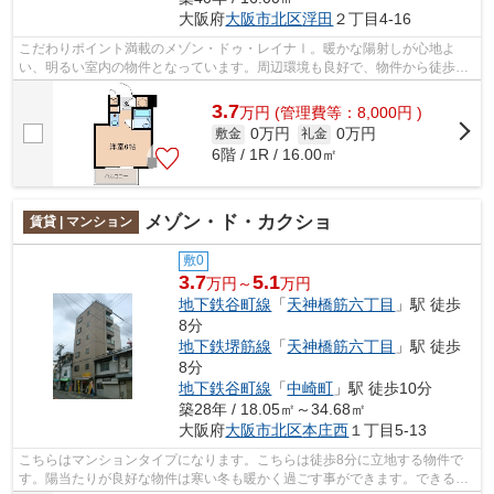
大阪府
大阪市北区
浮田
２丁目4-16
こだわりポイント満載のメゾン・ドゥ・レイナⅠ。暖かな陽射しが心地よ
い、明るい室内の物件となっています。周辺環境も良好で、物件から徒歩3
分には駅も立地しています。綺麗好きな方...
3.7
万
円
(管理費等：8,000円 )
0万円
0万円
敷金
礼金
6階 / 1R / 16.00㎡
メゾン・ド・カクショ
賃貸 | マンション
敷0
3.7
5.1
万円～
万円
地下鉄谷町線
「
天神橋筋六丁目
」駅 徒歩
8分
地下鉄堺筋線
「
天神橋筋六丁目
」駅 徒歩
8分
地下鉄谷町線
「
中崎町
」駅 徒歩10分
築28年 / 18.05㎡～34.68㎡
大阪府
大阪市北区
本庄西
１丁目5-13
こちらはマンションタイプになります。こちらは徒歩8分に立地する物件で
す。陽当たりが良好な物件は寒い冬も暖かく過ごす事ができます。できるだ