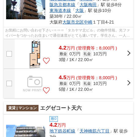
阪急京都本線
「
大阪梅田
」駅 徒歩8分
東海道本線
「
大阪
」駅 徒歩10分
築38年 / 22.00㎡
大阪府
大阪市北区
中崎
１丁目4-21
お気軽にお問い合わせ下さい⇒⇒⇒「タカヤマ北ビル」の物件情報。光ファ
イバーをつかったお住まいで通信速度がとても速いです。学生さん、一人暮
らしで料理もしたいならキッチン快適な1K...
4.2
万
円
(管理費等：8,000円 )
0万円
10万円
敷金
礼金
3階 / 1K / 22.00㎡
4.5
万
円
(管理費等：8,000円 )
0万円
10万円
敷金
礼金
5階 / 1K / 22.00㎡
エグゼコート天六
賃貸 | マンション
敷0
4.2
万円
地下鉄谷町線
「
天神橋筋六丁目
」駅 徒歩
3分