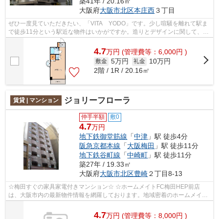
築41年 / 20.16㎡
大阪府
大阪市北区
本庄西
３丁目
ぜひ一度見ていただきたい、「VITA YODO」です。少し喧騒を離れて駅ま
で徒歩11分という駅近な物件はいかがですか。造りとデザインに関して、自
信をもって情報を提供できるマンション...
4.7
万
円
(管理費等：6,000円 )
5万円
10万円
敷金
礼金
2階 / 1R / 20.16㎡
ジョリーフローラ
賃貸 | マンション
仲手半額
敷0
4.7
万円
地下鉄御堂筋線
「
中津
」駅 徒歩4分
阪急京都本線
「
大阪梅田
」駅 徒歩11分
地下鉄谷町線
「
中崎町
」駅 徒歩11分
築27年 / 19.33㎡
大阪府
大阪市北区
豊崎
２丁目8-13
☆梅田すぐの家具家電付きマンション☆ ☆ホームメイトFC梅田HEP前店
は、大阪市内の最新物件情報を網羅しております。地域密着のホームメイト
FC梅田HEP前店だからできるお部屋探し品質で...
4.7
万
円
(管理費等：8,000円 )