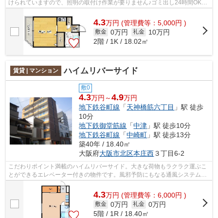
けられていますので、照明の取付け作業が要りません♪ゴミ出し24時間OKな
ので、夜遅い帰宅でもご近所を気にせ...
4.3
万
円
(管理費等：5,000円 )
0万円
10万円
敷金
礼金
2階 / 1K / 18.02㎡
ハイムリバーサイド
賃貸 | マンション
敷0
4.3
4.9
万円～
万円
地下鉄谷町線
「
天神橋筋六丁目
」駅 徒歩
10分
地下鉄御堂筋線
「
中津
」駅 徒歩10分
地下鉄谷町線
「
中崎町
」駅 徒歩13分
築40年 / 18.40㎡
大阪府
大阪市北区
本庄西
３丁目6-2
こだわりポイント満載のハイムリバーサイド。大きな荷物もラクラク運ぶこ
とができるエレベーター付きの物件です。風邪予防にもなる通風システムが
整った換気がしやすいシンプルなマン...
4.3
万
円
(管理費等：6,000円 )
0万円
0万円
敷金
礼金
5階 / 1R / 18.40㎡