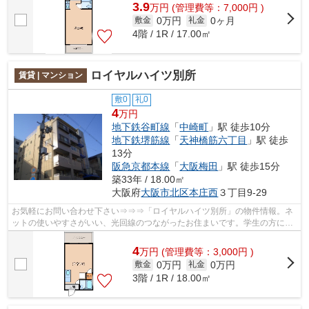
3.9
万
円
(管理費等：7,000円 )
0万円
0ヶ月
敷金
礼金
4階 / 1R / 17.00㎡
ロイヤルハイツ別所
賃貸 | マンション
敷0
礼0
4
万円
地下鉄谷町線
「
中崎町
」駅 徒歩10分
地下鉄堺筋線
「
天神橋筋六丁目
」駅 徒歩
13分
阪急京都本線
「
大阪梅田
」駅 徒歩15分
築33年 / 18.00㎡
大阪府
大阪市北区
本庄西
３丁目9-29
お気軽にお問い合わせ下さい⇒⇒⇒「ロイヤルハイツ別所」の物件情報。ネ
ットの使いやすさがいい、光回線のつながったお住まいです。学生の方にも
お勧めの、月4万円の家賃が魅力的な物件...
4
万
円
(管理費等：3,000円 )
0万円
0万円
敷金
礼金
3階 / 1R / 18.00㎡