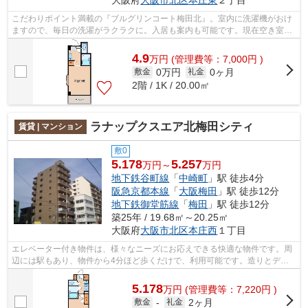
大阪府
大阪市北区
本庄東
２丁目
こだわりポイント満載の『ブルグリンコート梅田北』。室内に洗濯機がおけ
ますので、毎日の洗濯がラクラクに。入居も案内も可能です。現在空き室の
お部屋をご案内します。24時間ゴミ出...
4.9
万
円
(管理費等：7,000円 )
0万円
0ヶ月
敷金
礼金
2階 / 1K / 20.00㎡
ラナップクスエア北梅田シティ
賃貸 | マンション
敷0
5.178
5.257
万円～
万円
地下鉄谷町線
「
中崎町
」駅 徒歩4分
阪急京都本線
「
大阪梅田
」駅 徒歩12分
地下鉄御堂筋線
「
梅田
」駅 徒歩12分
築25年 / 19.68㎡～20.25㎡
大阪府
大阪市北区
本庄西
１丁目
エレベーター付き物件は、様々なニーズにお応えできる快適な物件です。周
辺には駅もあり、物件から4分ほど歩くだけで、利用可能です。造りとデザ
インに関して、自信をもって情報を提供...
5.178
万
円
(管理費等：7,220円 )
2ヶ月
敷金
-
礼金