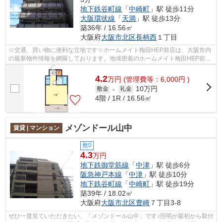
地下鉄谷町線
「
中崎町
」駅 徒歩11分
大阪環状線
「
天満
」駅 徒歩13分
築36年 / 16.56㎡
大阪府
大阪市北区
長柄西
１丁目
☆交通、買い物に便利な立地です☆ホームメイト梅田HEP前店は、大阪市内
の最新物件情報を網羅しております。地域密着のホームメイト梅田HEP前店
だからできるお部屋探し品質であなたの理...
4.2
万
円
(管理費等：6,000円 )
10万円
敷金
-
礼金
4階 / 1R / 16.56㎡
メゾンドール山中
賃貸 | マンション
敷0
4.3
万円
地下鉄御堂筋線
「
中津
」駅 徒歩6分
阪急神戸本線
「
中津
」駅 徒歩10分
地下鉄谷町線
「
中崎町
」駅 徒歩19分
築39年 / 18.02㎡
大阪府
大阪市北区
豊崎
７丁目3-8
ぜひ一度見ていただきたい、「メゾンドール山中」です♪照明が最初から取付