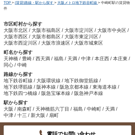
TOP
>
(賃貸)路線・駅から探す
>
大阪メトロ地下鉄谷町線
>
中崎町駅の賃貸物
件
市区町村から探す
大阪市北区
/
大阪市福島区
/
大阪市淀川区
/
大阪市中央区
/
大阪市西区
/
大阪市都島区
/
大阪市東淀川区
/
大阪市西淀川区
/
大阪市浪速区
/
大阪市城東区
町名から探す
天神橋
/
豊崎
/
西天満
/
福島
/
天満
/
中津
/
本庄西
/
本庄東
/
同心
/
中崎
路線から探す
地下鉄谷町線
/
大阪環状線
/
地下鉄御堂筋線
/
地下鉄堺筋線
/
阪神本線
/
阪急京都本線
/
東海道本線
/
地下鉄四つ橋線
/
阪急宝塚本線
/
阪急神戸本線
駅から探す
大阪
/
南森町
/
天神橋筋六丁目
/
福島
/
中崎町
/
天満
/
中津
/
十三
/
新大阪
/
扇町
電話でお問い合わせ