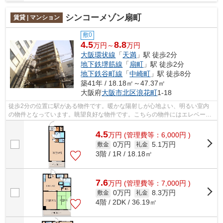
シンコーメゾン扇町
賃貸 | マンション
敷0
4.5
8.8
万円～
万円
大阪環状線
「
天満
」駅 徒歩2分
地下鉄堺筋線
「
扇町
」駅 徒歩2分
地下鉄谷町線
「
中崎町
」駅 徒歩8分
築41年 / 18.18㎡～47.37㎡
大阪府
大阪市北区
浪花町
1-18
徒歩2分の位置に駅がある物件です。暖かな陽射しが心地よい、明るい室内
の物件となっています。眺望良好な物件です。こちらの物件にはエレベータ
ーが付いています。あなたの希望に合う...
4.5
万
円
(管理費等：6,000円 )
0万円
5.1万円
敷金
礼金
3階 / 1R / 18.18㎡
7.6
万
円
(管理費等：7,000円 )
0万円
8.3万円
敷金
礼金
4階 / 2DK / 36.19㎡