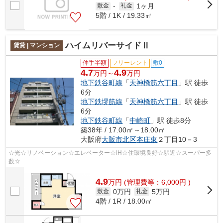
1ヶ月
敷金
-
礼金
5階 / 1K / 19.33㎡
ハイムリバーサイドⅡ
賃貸 | マンション
仲手半額
フリーレント
敷0
4.7
4.9
万円～
万円
地下鉄谷町線
「
天神橋筋六丁目
」駅 徒歩
6分
地下鉄堺筋線
「
天神橋筋六丁目
」駅 徒歩
6分
地下鉄谷町線
「
中崎町
」駅 徒歩8分
築38年 / 17.00㎡～18.00㎡
大阪府
大阪市北区
本庄東
２丁目10－3
☆光☆リノベーション☆エレベーター☆IH☆住環境良好☆駅近☆スーパー多
数☆
4.9
万
円
(管理費等：6,000円 )
0万円
5万円
敷金
礼金
4階 / 1R / 18.00㎡