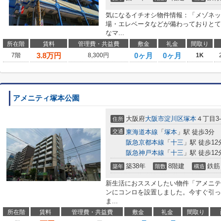
気になるイチオシ物件情報：「メゾネッ
場・エレベータなどが備わっておりとて
なマ...
所在階
賃料
管理費・共益費
敷金
礼金
間取り
3.8
万円
0ヶ月
0ヶ月
7階
8,300円
1K
アメニティ塚本公園
大阪府
大阪市淀川区
塚本
４丁目3-
住所
交通
東海道本線
「
塚本
」駅 徒歩3分
阪急京都本線
「
十三
」駅 徒歩12
阪急神戸本線
「
十三
」駅 徒歩12
築38年
8階建
鉄筋
築年
階数
構造
新生活におススメしたい物件「アメニテ
ンにコンロを設置しました。今すぐ引っ
ま...
所在階
賃料
管理費・共益費
敷金
礼金
間取り