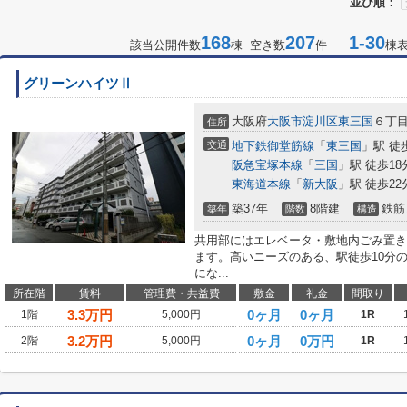
並び順：
168
207
1-30
該当公開件数
棟 空き数
件
棟
グリーンハイツⅡ
大阪府
大阪市淀川区
東三国
６丁目2
住所
交通
地下鉄御堂筋線
「
東三国
」駅 徒
阪急宝塚本線
「
三国
」駅 徒歩18
東海道本線
「
新大阪
」駅 徒歩22
築37年
8階建
鉄筋
築年
階数
構造
共用部にはエレベータ・敷地内ごみ置き
ます。高いニーズのある、駅徒歩10分
にな...
所在階
賃料
管理費・共益費
敷金
礼金
間取り
3.3
万円
0ヶ月
0ヶ月
1階
5,000円
1R
3.2
万円
0ヶ月
0万円
2階
5,000円
1R