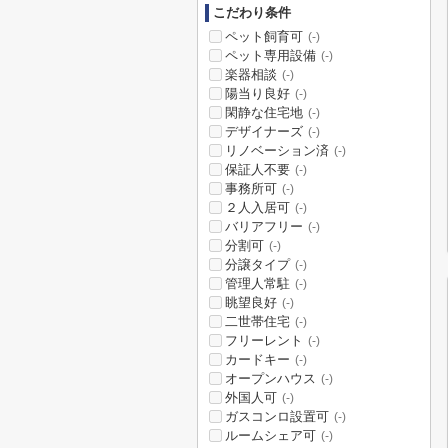
こだわり条件
ペット飼育可
(-)
ペット専用設備
(-)
楽器相談
(-)
陽当り良好
(-)
閑静な住宅地
(-)
デザイナーズ
(-)
リノベーション済
(-)
保証人不要
(-)
事務所可
(-)
２人入居可
(-)
バリアフリー
(-)
分割可
(-)
分譲タイプ
(-)
管理人常駐
(-)
眺望良好
(-)
二世帯住宅
(-)
フリーレント
(-)
カードキー
(-)
オープンハウス
(-)
外国人可
(-)
ガスコンロ設置可
(-)
ルームシェア可
(-)