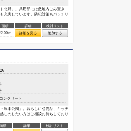
ト北野」。共用部には敷地内ごみ置き
も充実しています。防犯対策もバッチリ
面積
詳細
検討リスト
22.00㎡
詳細を見る
追加する
26
分
分
コンクリート
ィ塚本公園」。暮らしに必需品、キッチ
越しのしたい方はご相談お待ちしており
面積
詳細
検討リスト