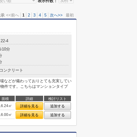
表示件数：
表示
<<前へ
1
2
3
4
5
次へ>>
最初
2-4
歩10分
分
分
コンクリート
場などが備わっておりとても充実してい
の物件です。こちらはマンションタイプ
面積
詳細
検討リスト
16.24㎡
詳細を見る
追加する
16.00㎡
詳細を見る
追加する