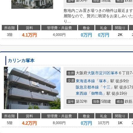
築38年
5階建
鉄筋
築年
階数
構造
敷地内ごみ置き場つきの物件は最近ます
層階なので、贅沢に眺望をお楽しみいた
り...
所在階
賃料
管理費・共益費
敷金
礼金
間取り
4.1
万円
0万円
0万円
3階
4,000円
2K
カリンカ塚本
大阪府
大阪市淀川区
塚本
６丁目7-
住所
交通
東海道本線
「
塚本
」駅 徒歩9分
阪急京都本線
「
十三
」駅 徒歩17
東西線
「
御幣島
」駅 徒歩19分
築32年
5階建
鉄筋
築年
階数
構造
所在階
賃料
管理費・共益費
敷金
礼金
間取り
4.2
万円
0万円
5階
8,000円
10万円
1K