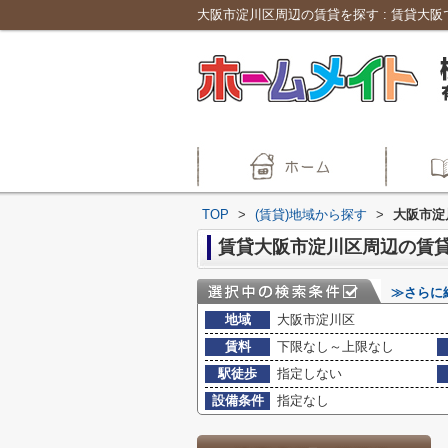
TOP
>
(賃貸)地域から探す
>
大阪市淀
賃貸大阪市淀川区周辺の賃
≫さらに
地域
大阪市淀川区
賃料
下限なし～上限なし
駅徒歩
指定しない
設備条件
指定なし