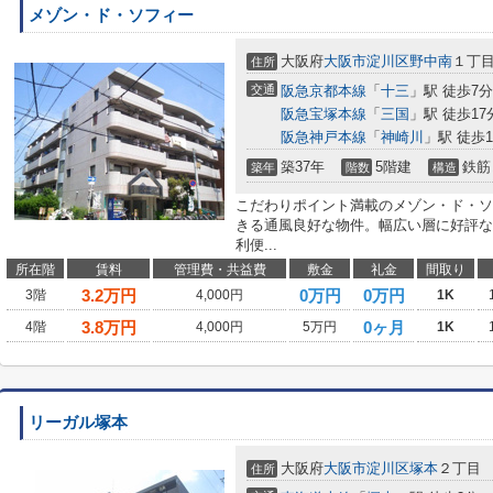
メゾン・ド・ソフィー
大阪府
大阪市淀川区
野中南
１丁目6
住所
交通
阪急京都本線
「
十三
」駅 徒歩7分
阪急宝塚本線
「
三国
」駅 徒歩17
阪急神戸本線
「
神崎川
」駅 徒歩1
築37年
5階建
鉄筋
築年
階数
構造
こだわりポイント満載のメゾン・ド・ソ
きる通風良好な物件。幅広い層に好評な
利便...
所在階
賃料
管理費・共益費
敷金
礼金
間取り
3.2
万円
0万円
0万円
3階
4,000円
1K
3.8
万円
0ヶ月
4階
4,000円
5万円
1K
リーガル塚本
大阪府
大阪市淀川区
塚本
２丁目
住所