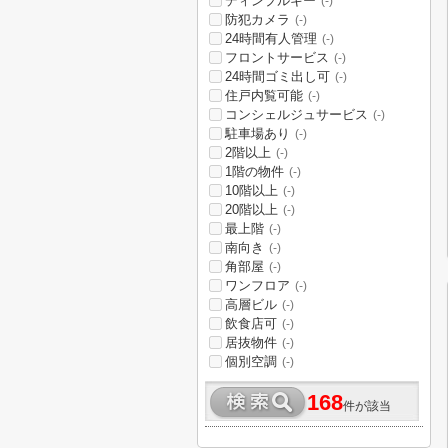
ディンプルキー
(-)
防犯カメラ
(-)
24時間有人管理
(-)
フロントサービス
(-)
24時間ゴミ出し可
(-)
住戸内覧可能
(-)
コンシェルジュサービス
(-)
駐車場あり
(-)
2階以上
(-)
1階の物件
(-)
10階以上
(-)
20階以上
(-)
最上階
(-)
南向き
(-)
角部屋
(-)
ワンフロア
(-)
高層ビル
(-)
飲食店可
(-)
居抜物件
(-)
個別空調
(-)
168
件が該当