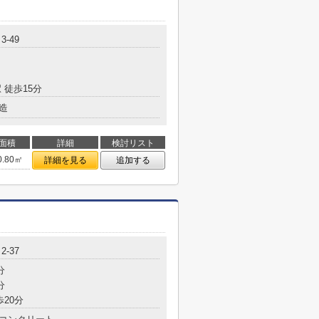
-49
 徒歩15分
造
面積
詳細
検討リスト
0.80㎡
詳細を見る
追加する
-37
分
分
歩20分