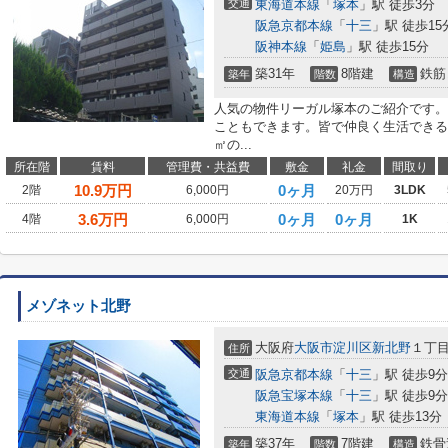
交通
東海道本線
「
塚本
」駅 徒歩3分
阪急京都本線
「
十三
」駅 徒歩15
阪神本線
「
姫島
」駅 徒歩15分
築31年
8階建
鉄筋
築年
階数
構造
人気の物件リーガル塚本のご紹介です。
こともできます。皆で仲良く生活できる3L
㎡の...
所在階
賃料
管理費・共益費
敷金
礼金
間取り
10.9
万円
0ヶ月
2階
6,000円
20万円
3LDK
3.6
万円
0ヶ月
0ヶ月
4階
6,000円
1K
メゾネット北野
大阪府
大阪市淀川区
新北野
１丁目1
住所
交通
阪急京都本線
「
十三
」駅 徒歩9分
阪急宝塚本線
「
十三
」駅 徒歩9分
東海道本線
「
塚本
」駅 徒歩13分
築37年
7階建
鉄骨
築年
階数
構造