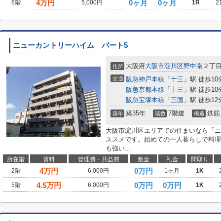
4
万円
0ヶ月
0ヶ月
6階
5,000円
1R
2
ニューカントリーハイム パート5
大阪府
大阪市淀川区
野中南
２丁目
住所
交通
阪急神戸本線
「
十三
」駅 徒歩10
阪急京都本線
「
十三
」駅 徒歩10
阪急宝塚本線
「
三国
」駅 徒歩12
築35年
7階建
鉄筋
築年
階数
構造
大阪市淀川区エリアでの住まいなら「ニ
ススメです。始めての一人暮らしで料理
も強い...
所在階
賃料
管理費・共益費
敷金
礼金
間取り
4
万円
0万円
2階
6,000円
1ヶ月
1K
4.5
万円
0万円
0万円
5階
6,000円
1K