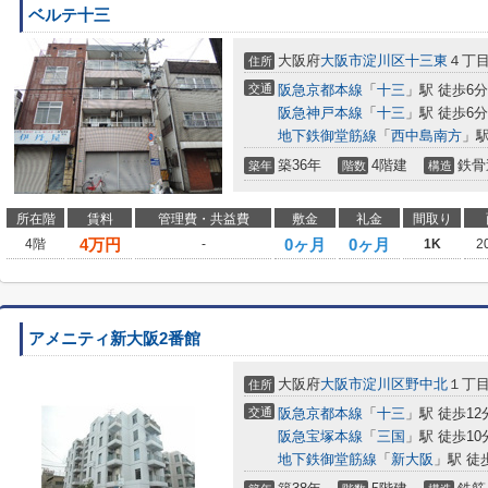
ベルテ十三
大阪府
大阪市淀川区
十三東
４丁目3
住所
交通
阪急京都本線
「
十三
」駅 徒歩6分
阪急神戸本線
「
十三
」駅 徒歩6分
地下鉄御堂筋線
「
西中島南方
」駅
築36年
4階建
鉄骨
築年
階数
構造
所在階
賃料
管理費・共益費
敷金
礼金
間取り
4
万円
0ヶ月
0ヶ月
4階
-
1K
2
アメニティ新大阪2番館
大阪府
大阪市淀川区
野中北
１丁目2
住所
交通
阪急京都本線
「
十三
」駅 徒歩12
阪急宝塚本線
「
三国
」駅 徒歩10
地下鉄御堂筋線
「
新大阪
」駅 徒