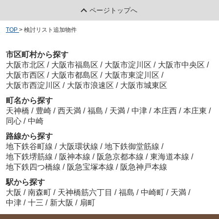
ページトップへ
TOP
>
検討リスト追加物件
市区町村から探す
大阪市北区
/
大阪市福島区
/
大阪市淀川区
/
大阪市中央区
/
大阪市西区
/
大阪市都島区
/
大阪市東淀川区
/
大阪市西淀川区
/
大阪市浪速区
/
大阪市城東区
町名から探す
天神橋
/
豊崎
/
西天満
/
福島
/
天満
/
中津
/
本庄西
/
本庄東
/
同心
/
中崎
路線から探す
地下鉄谷町線
/
大阪環状線
/
地下鉄御堂筋線
/
地下鉄堺筋線
/
阪神本線
/
阪急京都本線
/
東海道本線
/
地下鉄四つ橋線
/
阪急宝塚本線
/
阪急神戸本線
駅から探す
大阪
/
南森町
/
天神橋筋六丁目
/
福島
/
中崎町
/
天満
/
中津
/
十三
/
新大阪
/
扇町