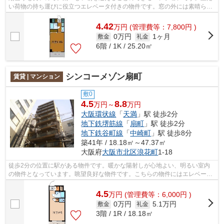
い荷物の持ち運びに役立つエレベータ付きの物件です。窓の外には素晴らし
い景色が広がるマンションです。利便...
4.42
万
円
(管理費等：7,800円 )
0万円
1ヶ月
敷金
礼金
6階 / 1K / 25.20㎡
シンコーメゾン扇町
賃貸 | マンション
敷0
4.5
8.8
万円～
万円
大阪環状線
「
天満
」駅 徒歩2分
地下鉄堺筋線
「
扇町
」駅 徒歩2分
地下鉄谷町線
「
中崎町
」駅 徒歩8分
築41年 / 18.18㎡～47.37㎡
大阪府
大阪市北区
浪花町
1-18
徒歩2分の位置に駅がある物件です。暖かな陽射しが心地よい、明るい室内
の物件となっています。眺望良好な物件です。こちらの物件にはエレベータ
ーが付いています。あなたの希望に合う...
4.5
万
円
(管理費等：6,000円 )
0万円
5.1万円
敷金
礼金
3階 / 1R / 18.18㎡