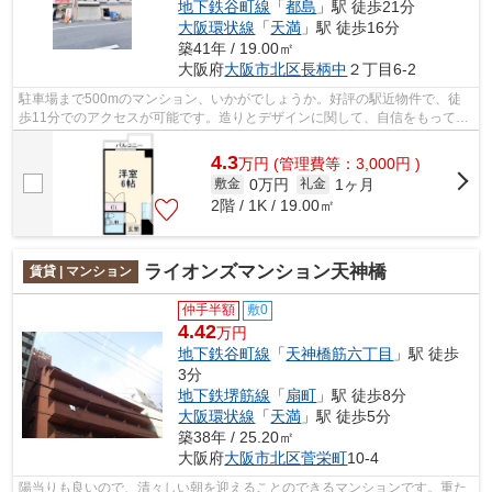
地下鉄谷町線
「
都島
」駅 徒歩21分
大阪環状線
「
天満
」駅 徒歩16分
築41年 / 19.00㎡
大阪府
大阪市北区
長柄中
２丁目6-2
駐車場まで500mのマンション、いかがでしょうか。好評の駅近物件で、徒
歩11分でのアクセスが可能です。造りとデザインに関して、自信をもって情
報を提供できるマンションです。エレベ...
4.3
万
円
(管理費等：3,000円 )
0万円
1ヶ月
敷金
礼金
2階 / 1K / 19.00㎡
ライオンズマンション天神橋
賃貸 | マンション
仲手半額
敷0
4.42
万円
地下鉄谷町線
「
天神橋筋六丁目
」駅 徒歩
3分
地下鉄堺筋線
「
扇町
」駅 徒歩8分
大阪環状線
「
天満
」駅 徒歩5分
築38年 / 25.20㎡
大阪府
大阪市北区
菅栄町
10-4
陽当りも良いので、清々しい朝を迎えることのできるマンションです。重た