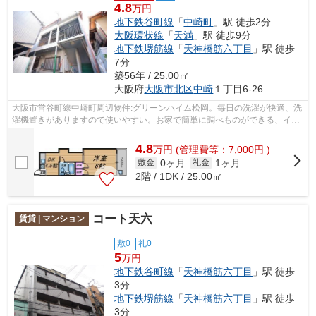
4.8
万円
地下鉄谷町線
「
中崎町
」駅 徒歩2分
大阪環状線
「
天満
」駅 徒歩9分
地下鉄堺筋線
「
天神橋筋六丁目
」駅 徒歩
7分
築56年 / 25.00㎡
大阪府
大阪市北区
中崎
１丁目6-26
大阪市営谷町線中崎町周辺物件:グリーンハイム松岡。毎日の洗濯が快適、洗
濯機置きがありますので使いやすい。お家で簡単に調べものができる、イン
ターネット回線あり。趣きのある木造...
4.8
万
円
(管理費等：7,000円 )
0ヶ月
1ヶ月
敷金
礼金
2階 / 1DK / 25.00㎡
コート天六
賃貸 | マンション
敷0
礼0
5
万円
地下鉄谷町線
「
天神橋筋六丁目
」駅 徒歩
3分
地下鉄堺筋線
「
天神橋筋六丁目
」駅 徒歩
3分