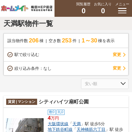
閲覧履歴
お気に入り
メニュー
0
0
天満駅物件一覧
206
253
1～30
該当物件数
棟
空き数
件
棟を表示
駅で絞り込む
変更
変更
絞り込み条件：
なし
シティハイツ扇町公園
賃貸 | マンション
敷0
礼0
4
万円
大阪環状線
「
天満
」駅 徒歩5分
地下鉄谷町線
「
天神橋筋六丁目
」駅 徒歩