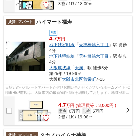
3階 / 1R / 18.00㎡
ハイマート福寿
賃貸 | アパート
敷0
4.7
万円
地下鉄谷町線
「
天神橋筋六丁目
」駅 徒歩
4分
地下鉄堺筋線
「
天神橋筋六丁目
」駅 徒歩
4分
大阪環状線
「
天満
」駅 徒歩5分
築25年 / 19.96㎡
大阪府
大阪市北区
菅栄町
7-15
☆駅近のセパレートアパート☆ぜひお問い合わせください☆ホームメイトFC
梅田HEP前店は、大阪市内の最新物件情報を網羅しております。地域密着の
ホームメイトFC梅田HEP前店だからできるお...
4.7
万
円
(管理費等：3,000円 )
0万円
5万円
敷金
礼金
2階 / 1K / 19.96㎡
タカノハイム天神橋
賃貸 | マンション