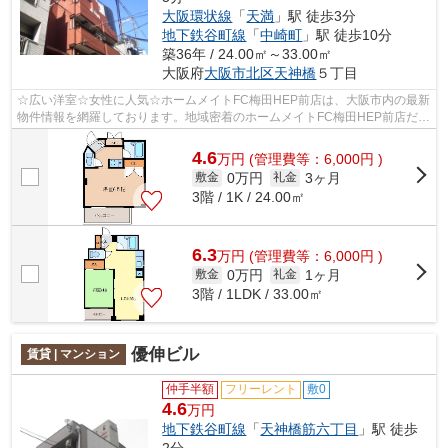
大阪環状線
「
天満
」駅 徒歩3分
地下鉄谷町線
「
中崎町
」駅 徒歩10分
築36年 / 24.00㎡～33.00㎡
大阪府
大阪市北区
天神橋
５丁目
☆広い洋室☆女性に人気☆ホームメイトFC梅田HEP前店は、大阪市内の最新
物件情報を網羅しております。地域密着のホームメイトFC梅田HEP前店だか
らできるお部屋探し品質であなたの理想のお...
4.6
万
円
(管理費等：6,000円 )
0万円
3ヶ月
敷金
礼金
3階 / 1K / 24.00㎡
6.3
万
円
(管理費等：6,000円 )
0万円
1ヶ月
敷金
礼金
3階 / 1LDK / 33.00㎡
優伸ビル
賃貸 | マンション
仲手半額
フリーレント
敷0
4.6
万円
地下鉄谷町線
「
天神橋筋六丁目
」駅 徒歩
2分