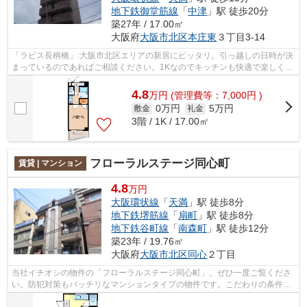
地下鉄御堂筋線
「
中津
」駅 徒歩20分
築27年 / 17.00㎡
大阪府
大阪市北区
本庄東
３丁目3-14
「ラピス長柄橋」:大阪市北区エリアの新居にピッタリ。引っ越しの日時が決
まっているのであればご相談ください。1Kなのでキッチンも快適で楽しくお
料理もできてオススメです。コチラの...
4.8
万
円
(管理費等：7,000円 )
0万円
5万円
敷金
礼金
3階 / 1K / 17.00㎡
フローラルステージ同心町
賃貸 | マンション
4.8
万円
大阪環状線
「
天満
」駅 徒歩8分
地下鉄堺筋線
「
扇町
」駅 徒歩8分
地下鉄谷町線
「
南森町
」駅 徒歩12分
築23年 / 19.76㎡
大阪府
大阪市北区
同心
２丁目
当社イチオシの物件の「フローラルステージ同心町」。ぜひ一度ご覧くださ
い。防犯対策もバッチリなマンションタイプの物件です。こだわりの条件と
して多い、駅徒歩8分の物件です。敷地...