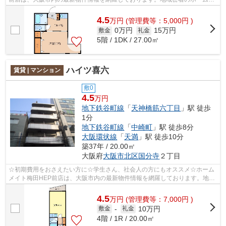
イトFC梅田HEP前店だからできるお部屋探し...
4.5
万
円
(管理費等：5,000円 )
0万円
15万円
敷金
礼金
5階 / 1DK / 27.00㎡
ハイツ喜六
賃貸 | マンション
敷0
4.5
万円
地下鉄谷町線
「
天神橋筋六丁目
」駅 徒歩
1分
地下鉄谷町線
「
中崎町
」駅 徒歩8分
大阪環状線
「
天満
」駅 徒歩10分
築37年 / 20.00㎡
大阪府
大阪市北区
国分寺
２丁目
☆初期費用をおさえたい方に☆学生さん、社会人の方にもオススメ☆ホーム
メイト梅田HEP前店は、大阪市内の最新物件情報を網羅しております。地域
密着のホームメイト梅田HEP前店だからでき...
4.5
万
円
(管理費等：7,000円 )
10万円
敷金
-
礼金
4階 / 1R / 20.00㎡