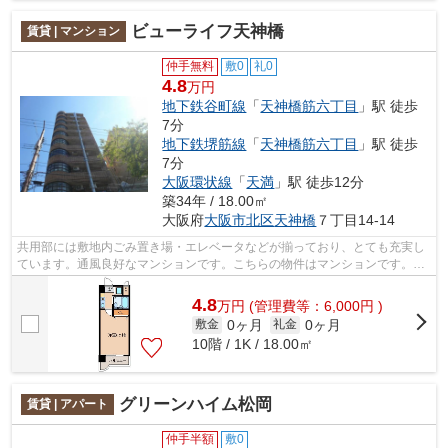
ビューライフ天神橋
賃貸 | マンション
仲手無料
敷0
礼0
4.8
万円
地下鉄谷町線
「
天神橋筋六丁目
」駅 徒歩
7分
地下鉄堺筋線
「
天神橋筋六丁目
」駅 徒歩
7分
大阪環状線
「
天満
」駅 徒歩12分
築34年 / 18.00㎡
大阪府
大阪市北区
天神橋
７丁目14-14
共用部には敷地内ごみ置き場・エレベータなどが揃っており、とても充実し
ています。通風良好なマンションです。こちらの物件はマンションです。ア
クセスの良い徒歩7分の物件です。地上...
4.8
万
円
(管理費等：6,000円 )
0ヶ月
0ヶ月
敷金
礼金
10階 / 1K / 18.00㎡
グリーンハイム松岡
賃貸 | アパート
仲手半額
敷0