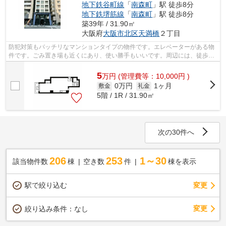
地下鉄谷町線
「
南森町
」駅 徒歩8分
地下鉄堺筋線
「
南森町
」駅 徒歩8分
築39年 / 31.90㎡
大阪府
大阪市北区
天満橋
２丁目
防犯対策もバッチリなマンションタイプの物件です。エレベーターがある物
件です。ごみ置き場も近くにあり、使い勝手もいいです。周辺には、徒歩5
分で利用できる駅があります。内見のご...
5
万
円
(管理費等：10,000円 )
0万円
1ヶ月
敷金
礼金
5階 / 1R / 31.90㎡
次の30件へ
206
253
1～30
該当物件数
棟
空き数
件
棟を表示
駅で絞り込む
変更
変更
絞り込み条件：
なし