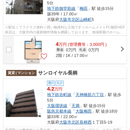
5分
地下鉄御堂筋線
「
梅田
」駅 徒歩15分
築39年 / 17.00㎡
大阪府
大阪市北区
山崎町
5
☆駅近くてラクラク便利☆買い物便利な立地です☆ホームメイトFC梅田HEP
前店は、大阪市内の最新物件情報を網羅しております。地域密着のホームメ
イトFC梅田HEP前店だからできるお部屋探し...
4
万
円
(管理費等：3,000円 )
0万円
0万円
敷金
礼金
2階 / 1K / 17.00㎡
サンロイヤル長柄
賃貸 | マンション
敷0
礼0
4.2
万円
地下鉄谷町線
「
天神橋筋六丁目
」駅 徒歩
5分
大阪環状線
「
天満
」駅 徒歩15分
阪急京都本線
「
大阪梅田
」駅 徒歩18分
築33年 / 22.00㎡
大阪府
大阪市北区
長柄西
１丁目5-19