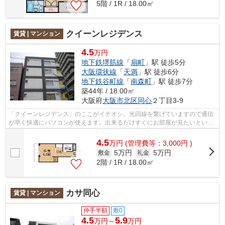
5階 / 1R / 18.00㎡
クイーンレジデンス
賃貸 | マンション
4.5
万円
地下鉄堺筋線
「
扇町
」駅 徒歩5分
大阪環状線
「
天満
」駅 徒歩6分
地下鉄谷町線
「
南森町
」駅 徒歩7分
築44年 / 18.00㎡
大阪府
大阪市北区
同心
２丁目3-9
「クイーンレジデンス」のここがイチオシ。光回線を繋げていますので通信
が早く快適にパソコンが使えます。出来るだけすぐにお部屋が見たいという
方にはこちらがおすすめです。防犯対...
4.5
万
円
(管理費等：3,000円 )
5万円
5万円
敷金
礼金
2階 / 1R / 18.00㎡
カサ同心
賃貸 | マンション
仲手半額
敷0
4.5
5.9
万円～
万円