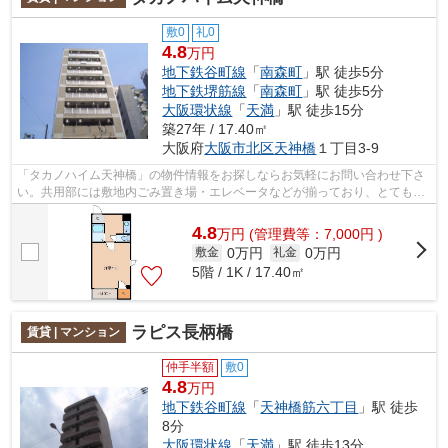
敷0
礼0
4.8
万円
地下鉄谷町線
「
南森町
」駅 徒歩5分
地下鉄堺筋線
「
南森町
」駅 徒歩5分
大阪環状線
「
天満
」駅 徒歩15分
築27年 / 17.40㎡
大阪府
大阪市北区
天神橋
１丁目3-9
「タカノハイム天神橋」の物件情報をお探しならお気軽にお問い合わせ下さ
い。共用部には敷地内ごみ置き場・エレベータなどが揃っており、とても充
実しています。防犯対策もバッチリな...
4.8
万
円
(管理費等：7,000円 )
0万円
0万円
敷金
礼金
5階 / 1K / 17.40㎡
ラピス長柄橋
賃貸 | マンション
仲手半額
敷0
4.8
万円
地下鉄谷町線
「
天神橋筋六丁目
」駅 徒歩
8分
大阪環状線
「
天満
」駅 徒歩13分