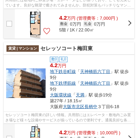
共用部には敷地内ごみ置き場・エレベータなどが揃っており、とても充実し
ています。良好な眺望で癒されてみませんか。防犯対策もバッチリなマンシ
ョンタイプの物件です。条件として多...
4.2
万
円
(管理費等：7,000円 )
0万円
0万円
敷金
礼金
5階 / 1K / 22.00㎡
セレッソコート梅田東
賃貸 | マンション
敷0
礼0
4.2
万円
地下鉄谷町線
「
天神橋筋六丁目
」駅 徒歩
9分
地下鉄堺筋線
「
天神橋筋六丁目
」駅 徒歩
9分
大阪環状線
「
天満
」駅 徒歩19分
築27年 / 18.15㎡
大阪府
大阪市北区
長柄中
３丁目6-18
セレッソコート梅田東の詳しい情報。共用部にはエレベータ・敷地内ごみ置
き場など様々な設備やサービスが揃っているので便利です。通風良好な条件
は健康面でも大切です。そんな観点か...
4.2
万
円
(管理費等：10,000円 )