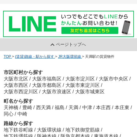
ページトップへ
TOP
>
(賃貸)路線・駅から探す
>
JR大阪環状線
>
天満駅の賃貸物件
市区町村から探す
大阪市北区
/
大阪市福島区
/
大阪市淀川区
/
大阪市中央区
/
大阪市西区
/
大阪市都島区
/
大阪市東淀川区
/
大阪市西淀川区
/
大阪市浪速区
/
大阪市城東区
町名から探す
天神橋
/
豊崎
/
西天満
/
福島
/
天満
/
中津
/
本庄西
/
本庄東
/
同心
/
中崎
路線から探す
地下鉄谷町線
/
大阪環状線
/
地下鉄御堂筋線
/
地下鉄堺筋線
/
阪神本線
/
阪急京都本線
/
東海道本線
/