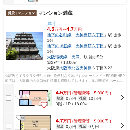
マンション満蔵
賃貸 | マンション
敷0
4.5
4.7
万円～
万円
地下鉄谷町線
「
天神橋筋六丁目
」駅 徒歩
1分
地下鉄堺筋線
「
天神橋筋六丁目
」駅 徒歩
1分
大阪環状線
「
天満
」駅 徒歩5分
築39年 / 18.00㎡
大阪府
大阪市北区
天神橋
６丁目3-22
☆駅近くてラクラク便利☆買い物便利な立地です☆ホームメイトFC梅田HEP
前店は、大阪市内の最新物件情報を網羅しております。地域密着のホームメ
イトFC梅田HEP前店だからできるお部屋探し...
4.5
万
円
(管理費等：5,000円 )
0万円
10万円
敷金
礼金
3階 / 1R / 18.00㎡
4.7
万
円
(管理費等：5,000円 )
0万円
0万円
敷金
礼金