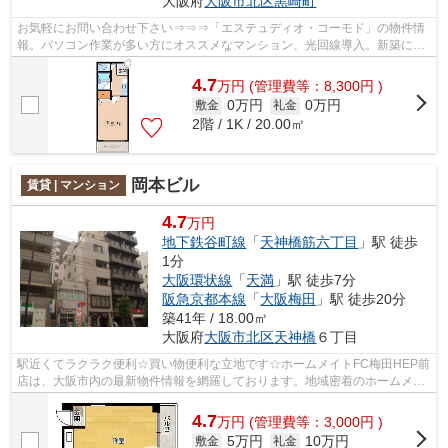
大阪府
大阪市北区
黒崎町
お気軽にお問い合わせ下さい⇒⇒⇒「エステュディオ・コーモド」の物件情
報。パソコン作業が多い方にオススメなマンション、光回線導入。新築にこ
だわらない方なら、かなりおススメの物件...
4.7
万
円
(管理費等：8,300円 )
0万円
0万円
敷金
礼金
2階 / 1K / 20.00㎡
岡本ビル
賃貸 | マンション
4.7
万円
地下鉄谷町線
「
天神橋筋六丁目
」駅 徒歩
1分
大阪環状線
「
天満
」駅 徒歩7分
阪急京都本線
「
大阪梅田
」駅 徒歩20分
築41年 / 18.00㎡
大阪府
大阪市北区
天神橋
６丁目
駅近くてラクラク便利☆買い物便利な立地です☆ホームメイトFC梅田HEP前
店は、大阪市内の最新物件情報を網羅しております。地域密着のホームメイ
トFC梅田HEP前店だからできるお部屋探し...
4.7
万
円
(管理費等：3,000円 )
5万円
10万円
敷金
礼金