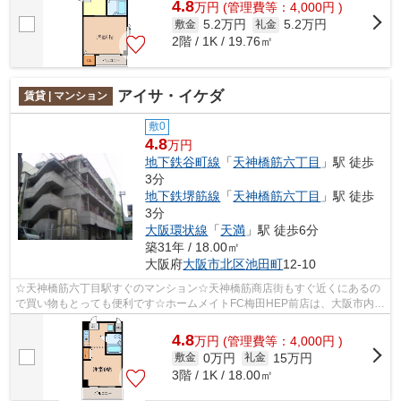
4.8
万
円
(管理費等：4,000円 )
5.2万円
5.2万円
敷金
礼金
2階 / 1K / 19.76㎡
アイサ・イケダ
賃貸 | マンション
敷0
4.8
万円
地下鉄谷町線
「
天神橋筋六丁目
」駅 徒歩
3分
地下鉄堺筋線
「
天神橋筋六丁目
」駅 徒歩
3分
大阪環状線
「
天満
」駅 徒歩6分
築31年 / 18.00㎡
大阪府
大阪市北区
池田町
12-10
☆天神橋筋六丁目駅すぐのマンション☆天神橋筋商店街もすぐ近くにあるの
で買い物もとっても便利です☆ホームメイトFC梅田HEP前店は、大阪市内の
最新物件情報を網羅しております。地域密...
4.8
万
円
(管理費等：4,000円 )
0万円
15万円
敷金
礼金
3階 / 1K / 18.00㎡