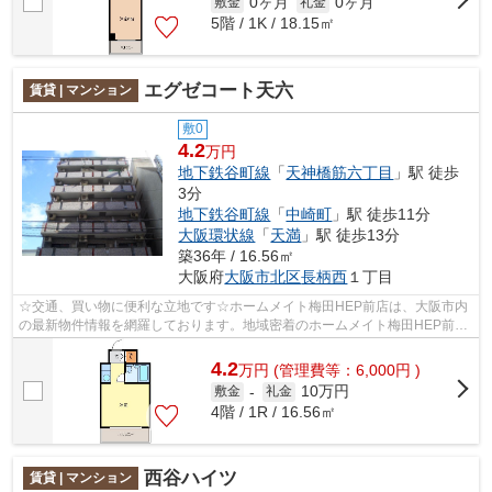
0ヶ月
0ヶ月
敷金
礼金
5階 / 1K / 18.15㎡
エグゼコート天六
賃貸 | マンション
敷0
4.2
万円
地下鉄谷町線
「
天神橋筋六丁目
」駅 徒歩
3分
地下鉄谷町線
「
中崎町
」駅 徒歩11分
大阪環状線
「
天満
」駅 徒歩13分
築36年 / 16.56㎡
大阪府
大阪市北区
長柄西
１丁目
☆交通、買い物に便利な立地です☆ホームメイト梅田HEP前店は、大阪市内
の最新物件情報を網羅しております。地域密着のホームメイト梅田HEP前店
だからできるお部屋探し品質であなたの理...
4.2
万
円
(管理費等：6,000円 )
10万円
敷金
-
礼金
4階 / 1R / 16.56㎡
西谷ハイツ
賃貸 | マンション