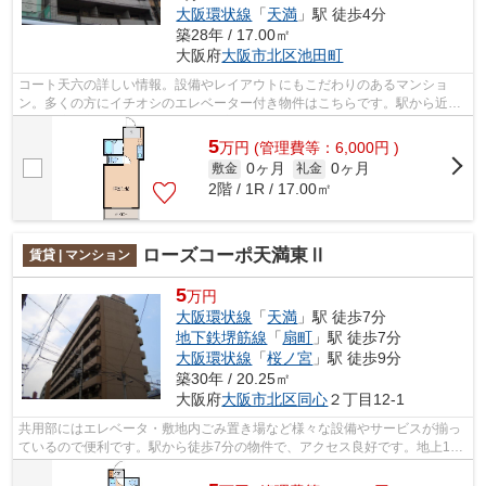
大阪環状線
「
天満
」駅 徒歩4分
築28年 / 17.00㎡
大阪府
大阪市北区
池田町
コート天六の詳しい情報。設備やレイアウトにもこだわりのあるマンショ
ン。多くの方にイチオシのエレベーター付き物件はこちらです。駅から近く
周辺環境も良好な駅から徒歩3分の立地。...
5
万
円
(管理費等：6,000円 )
0ヶ月
0ヶ月
敷金
礼金
2階 / 1R / 17.00㎡
ローズコーポ天満東Ⅱ
賃貸 | マンション
5
万円
大阪環状線
「
天満
」駅 徒歩7分
地下鉄堺筋線
「
扇町
」駅 徒歩7分
大阪環状線
「
桜ノ宮
」駅 徒歩9分
築30年 / 20.25㎡
大阪府
大阪市北区
同心
２丁目12-1
共用部にはエレベータ・敷地内ごみ置き場など様々な設備やサービスが揃っ
ているので便利です。駅から徒歩7分の物件で、アクセス良好です。地上10
階建てのイチオシの物件です。眺望良好...