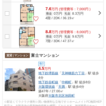
7.6
万
円
(管理費等：7,000円 )
0万円
8.3万円
敷金
礼金
4階 / 2DK / 36.19㎡
8.8
万
円
(管理費等：8,000円 )
0万円
9.6万円
敷金
礼金
7階 / 3DK / 47.37㎡
富士マンション
賃貸 | マンション
敷0
4.5
万円
地下鉄堺筋線
「
天神橋筋六丁目
」駅 徒歩
4分
地下鉄谷町線
「
中崎町
」駅 徒歩8分
大阪環状線
「
天満
」駅 徒歩4分
築47年 / 27.00㎡
大阪府
大阪市北区
池田町
☆駅近くてラクラク便利☆買い物便利な立地です☆ホームメイトFC梅田HEP
前店は、大阪市内の最新物件情報を網羅しております。地域密着のホームメ