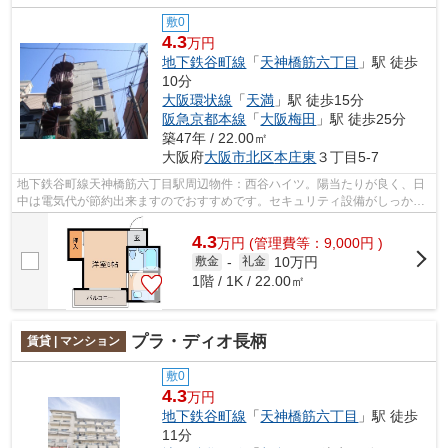
敷0
4.3
万円
地下鉄谷町線
「
天神橋筋六丁目
」駅 徒歩
10分
大阪環状線
「
天満
」駅 徒歩15分
阪急京都本線
「
大阪梅田
」駅 徒歩25分
築47年 / 22.00㎡
大阪府
大阪市北区
本庄東
３丁目5-7
地下鉄谷町線天神橋筋六丁目駅周辺物件：西谷ハイツ。陽当たりが良く、日
中は電気代が節約出来ますのでおすすめです。セキュリティ設備がしっかり
しているマンション物件です。こだわ...
4.3
万
円
(管理費等：9,000円 )
10万円
敷金
-
礼金
1階 / 1K / 22.00㎡
プラ・ディオ長柄
賃貸 | マンション
敷0
4.3
万円
地下鉄谷町線
「
天神橋筋六丁目
」駅 徒歩
11分