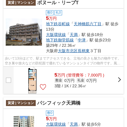
ボヌール・リーブT
賃貸 | マンション
敷0
礼0
5
万円
地下鉄谷町線
「
天神橋筋六丁目
」駅 徒歩
13分
大阪環状線
「
天満
」駅 徒歩18分
地下鉄御堂筋線
「
中津
」駅 徒歩23分
築29年 / 22.36㎡
大阪府
大阪市北区
長柄東
３丁目
歩いて13分ほどで、駅までアクセスできる、立地の良さも魅力の物件です。
空き巣や放火などの防犯面で優れているマンションタイプの物件です。風通
しが良く真夏の暑い日も快適に過ごせ...
5
万
円
(管理費等：7,000円 )
0万円
0万円
敷金
礼金
3階 / 1K / 22.36㎡
パシフィック天満橋
賃貸 | マンション
敷0
5
万円
大阪環状線
「
天満
」駅 徒歩5分