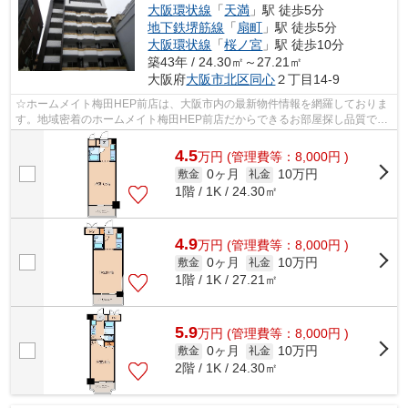
大阪環状線
「
天満
」駅 徒歩5分
地下鉄堺筋線
「
扇町
」駅 徒歩5分
大阪環状線
「
桜ノ宮
」駅 徒歩10分
築43年 / 24.30㎡～27.21㎡
大阪府
大阪市北区
同心
２丁目14-9
☆ホームメイト梅田HEP前店は、大阪市内の最新物件情報を網羅しておりま
す。地域密着のホームメイト梅田HEP前店だからできるお部屋探し品質であ
なたの理想のお部屋一緒に探しましょう♪...
4.5
万
円
(管理費等：8,000円 )
0ヶ月
10万円
敷金
礼金
1階 / 1K / 24.30㎡
4.9
万
円
(管理費等：8,000円 )
0ヶ月
10万円
敷金
礼金
1階 / 1K / 27.21㎡
5.9
万
円
(管理費等：8,000円 )
0ヶ月
10万円
敷金
礼金
2階 / 1K / 24.30㎡