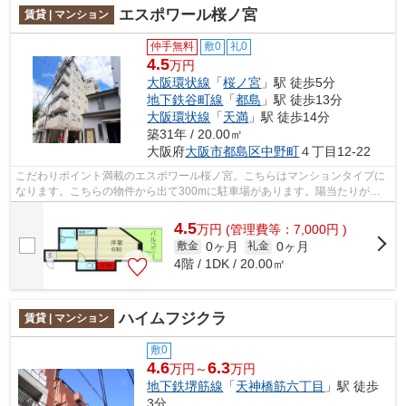
エスポワール桜ノ宮
賃貸 | マンション
仲手無料
敷0
礼0
4.5
万円
大阪環状線
「
桜ノ宮
」駅 徒歩5分
地下鉄谷町線
「
都島
」駅 徒歩13分
大阪環状線
「
天満
」駅 徒歩14分
築31年 / 20.00㎡
大阪府
大阪市都島区
中野町
４丁目12-22
こだわりポイント満載のエスポワール桜ノ宮。こちらはマンションタイプに
なります。こちらの物件から出て300mに駐車場があります。陽当たりがよ
く、洗濯物がよく乾く物件です。当社ス...
4.5
万
円
(管理費等：7,000円 )
0ヶ月
0ヶ月
敷金
礼金
4階 / 1DK / 20.00㎡
ハイムフジクラ
賃貸 | マンション
敷0
4.6
6.3
万円～
万円
地下鉄堺筋線
「
天神橋筋六丁目
」駅 徒歩
3分