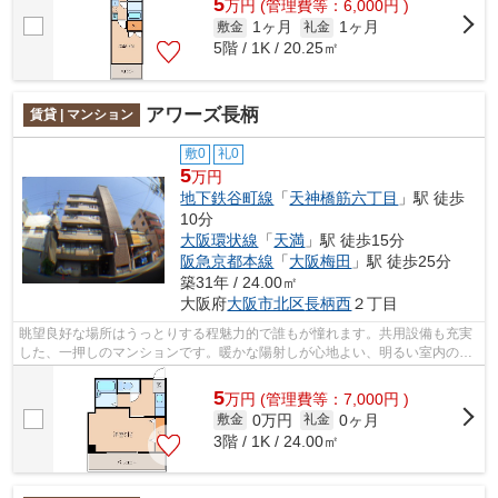
5
万
円
(管理費等：6,000円 )
1ヶ月
1ヶ月
敷金
礼金
5階 / 1K / 20.25㎡
アワーズ長柄
賃貸 | マンション
敷0
礼0
5
万円
地下鉄谷町線
「
天神橋筋六丁目
」駅 徒歩
10分
大阪環状線
「
天満
」駅 徒歩15分
阪急京都本線
「
大阪梅田
」駅 徒歩25分
築31年 / 24.00㎡
大阪府
大阪市北区
長柄西
２丁目
眺望良好な場所はうっとりする程魅力的で誰もが憧れます。共用設備も充実
した、一押しのマンションです。暖かな陽射しが心地よい、明るい室内の物
件となっています。譲れない条件とし...
5
万
円
(管理費等：7,000円 )
0万円
0ヶ月
敷金
礼金
3階 / 1K / 24.00㎡