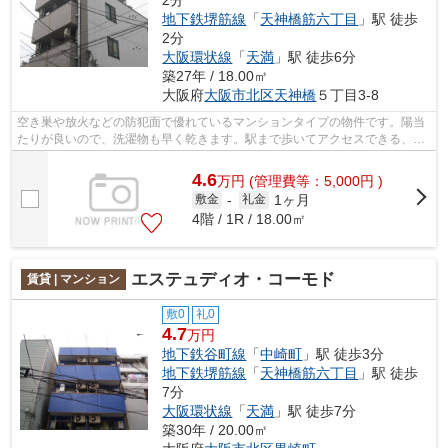
地下鉄堺筋線
「
天神橋筋六丁目
」駅 徒歩
2分
大阪環状線
「
天満
」駅 徒歩6分
築27年 / 18.00㎡
大阪府
大阪市北区
天神橋
５丁目3-8
空き巣や放火などの防犯面で優れているマンションタイプの物件です。陽当
たりが良いので、洗濯物も早く乾きます。駅まで歩いてアクセスできる、徒
歩2分に立地する物件です。地下鉄谷町...
4.6
万
円
(管理費等：5,000円 )
1ヶ月
敷金
-
礼金
4階 / 1R / 18.00㎡
エステュディオ・コーモド
賃貸 | マンション
敷0
礼0
4.7
万円
地下鉄谷町線
「
中崎町
」駅 徒歩3分
地下鉄堺筋線
「
天神橋筋六丁目
」駅 徒歩
7分
大阪環状線
「
天満
」駅 徒歩7分
築30年 / 20.00㎡