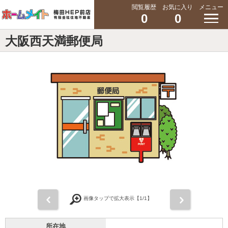
閲覧履歴
お気に入り
メニュー
0
0
大阪西天満郵便局
前
次
画像タップで拡大表示【
1
/1】
所在地