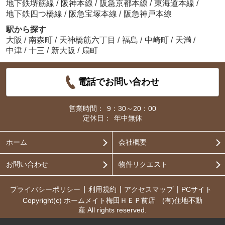
地下鉄堺筋線
/
阪神本線
/
阪急京都本線
/
東海道本線
/
地下鉄四つ橋線
/
阪急宝塚本線
/
阪急神戸本線
駅から探す
大阪
/
南森町
/
天神橋筋六丁目
/
福島
/
中崎町
/
天満
/
中津
/
十三
/
新大阪
/
扇町
電話でお問い合わせ
営業時間：
9：30～20：00
定休日：
年中無休
ホーム
会社概要
お問い合わせ
物件リクエスト
プライバシーポリシー
利用規約
アクセスマップ
PCサイト
Copyright(c) ホームメイト梅田ＨＥＰ前店 (有)住地不動
産 All rights reserved.