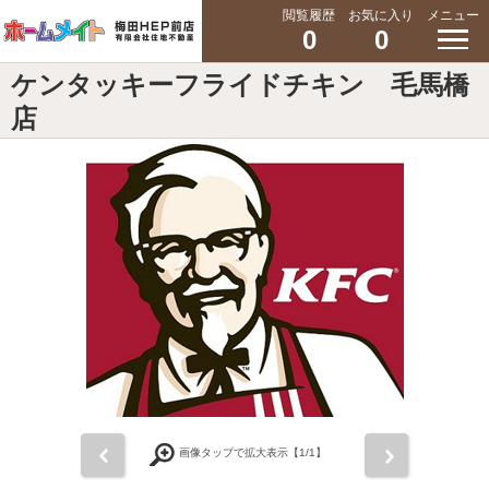
閲覧履歴
お気に入り
メニュー
0
0
ケンタッキーフライドチキン 毛馬橋
店
前
次
画像タップで拡大表示【
1
/1】