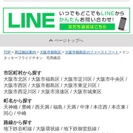
ページトップへ
TOP
>
周辺施設案内
>
大阪市都島区
>
大阪市都島区のファーストフード
>
ケン
タッキーフライドチキン 毛馬橋店
市区町村から探す
大阪市北区
/
大阪市福島区
/
大阪市淀川区
/
大阪市中央区
/
大阪市西区
/
大阪市都島区
/
大阪市東淀川区
/
大阪市西淀川区
/
大阪市浪速区
/
大阪市城東区
町名から探す
天神橋
/
豊崎
/
西天満
/
福島
/
天満
/
中津
/
本庄西
/
本庄東
/
同心
/
中崎
路線から探す
地下鉄谷町線
/
大阪環状線
/
地下鉄御堂筋線
/