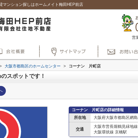
貸マンション探しはホームメイト梅田HEP前店
営
>
大阪市都島区のホームセンター
>
コーナン 片町店
めのスポットです！
へ
コーナン 片町店の詳細情報
所在地
大阪府大阪市都島区網島
大阪市営長堀鶴見緑地線
交通
大阪環状線 京橋駅