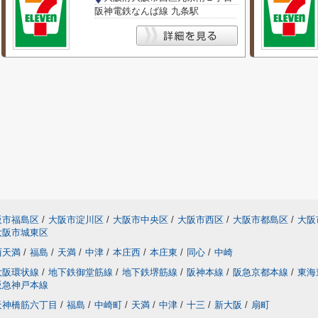
阪神電鉄なんば線 九条駅
阪市福島区
/
大阪市淀川区
/
大阪市中央区
/
大阪市西区
/
大阪市都島区
/
大阪
大阪市城東区
西天満
/
福島
/
天満
/
中津
/
本庄西
/
本庄東
/
同心
/
中崎
大阪環状線
/
地下鉄御堂筋線
/
地下鉄堺筋線
/
阪神本線
/
阪急京都本線
/
東海
阪急神戸本線
天神橋筋六丁目
/
福島
/
中崎町
/
天満
/
中津
/
十三
/
新大阪
/
扇町