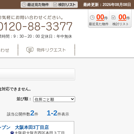
最終更新：2026年08月08日
00
00
件
件
最近見た物件
検討リスト
業時間：9：30～20：00
定休日：年中無休
は対応できません。
並び順：
2
1-2
該当公開件数
件
件表示
レブン 大阪本田3丁目店
大阪府大阪市西区本田３丁目