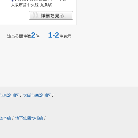
大阪市営中央線 九条駅
2
1-2
該当公開件数
件
件表示
市東淀川区
/
大阪市西淀川区
/
道本線
/
地下鉄四つ橋線
/