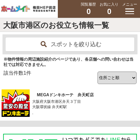
閲覧履歴
お気に入り
メニュー
0
0
大阪市港区のお役立ち情報一覧
スポットを絞り込む
※物件情報の周辺施設紹介のページであり、各店舗への問い合わせは当
社では対応できません。
該当件数
1
件
MEGAドンキホーテ 弁天町店
大阪府大阪市港区弁天３丁目
大阪環状線 弁天町駅
-