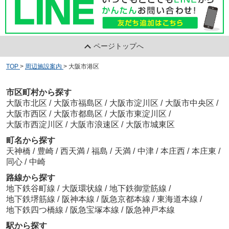
ページトップへ
TOP
>
周辺施設案内
>
大阪市港区
市区町村から探す
大阪市北区
/
大阪市福島区
/
大阪市淀川区
/
大阪市中央区
/
大阪市西区
/
大阪市都島区
/
大阪市東淀川区
/
大阪市西淀川区
/
大阪市浪速区
/
大阪市城東区
町名から探す
天神橋
/
豊崎
/
西天満
/
福島
/
天満
/
中津
/
本庄西
/
本庄東
/
同心
/
中崎
路線から探す
地下鉄谷町線
/
大阪環状線
/
地下鉄御堂筋線
/
地下鉄堺筋線
/
阪神本線
/
阪急京都本線
/
東海道本線
/
地下鉄四つ橋線
/
阪急宝塚本線
/
阪急神戸本線
駅から探す