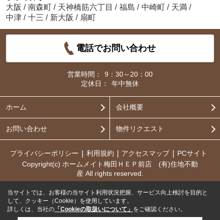
大阪
/
南森町
/
天神橋筋六丁目
/
福島
/
中崎町
/
天満
/
中津
/
十三
/
新大阪
/
扇町
電話でお問い合わせ
営業時間：
9：30～20：00
定休日：
年中無休
ホーム
会社概要
お問い合わせ
物件リクエスト
プライバシーポリシー
利用規約
アクセスマップ
PCサイト
Copyright(c) ホームメイト梅田ＨＥＰ前店 (有)住地不動
産 All rights reserved.
当サイトでは、お客様の当サイト利用状況把握、サービス向上検討を目的と
して、クッキー（Cookie）を使用しています。
詳しくは、当社の
「Cookieの取扱いについて」
をご確認ください。