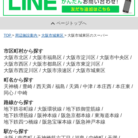
ページトップへ
TOP
>
周辺施設案内
>
大阪市城東区
>
大阪市城東区のスーパー
市区町村から探す
大阪市北区
/
大阪市福島区
/
大阪市淀川区
/
大阪市中央区
/
大阪市西区
/
大阪市都島区
/
大阪市東淀川区
/
大阪市西淀川区
/
大阪市浪速区
/
大阪市城東区
町名から探す
天神橋
/
豊崎
/
西天満
/
福島
/
天満
/
中津
/
本庄西
/
本庄東
/
同心
/
中崎
路線から探す
地下鉄谷町線
/
大阪環状線
/
地下鉄御堂筋線
/
地下鉄堺筋線
/
阪神本線
/
阪急京都本線
/
東海道本線
/
地下鉄四つ橋線
/
阪急宝塚本線
/
阪急神戸本線
駅から探す
大阪
/
南森町
/
天神橋筋六丁目
/
福島
/
中崎町
/
天満
/