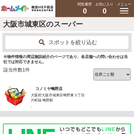
閲覧履歴
お気に入り
メニュー
0
0
大阪市城東区のスーパー
スポットを絞り込む
※物件情報の周辺施設紹介のページであり、各店舗への問い合わせは当
社では対応できません。
該当件数
1
件
コノミヤ鴫野店
大阪府大阪市城東区鴫野東３丁目
片町線 鴫野駅
-