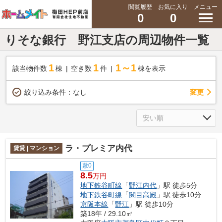
閲覧履歴
お気に入り
メニュー
0
0
りそな銀行 野江支店の周辺物件一覧
1
1
1～1
該当物件数
棟
空き数
件
棟を表示
変更
絞り込み条件：
なし
ラ・プレミア内代
賃貸 | マンション
敷0
8.5
万円
地下鉄谷町線
「
野江内代
」駅 徒歩5分
地下鉄谷町線
「
関目高殿
」駅 徒歩10分
京阪本線
「
野江
」駅 徒歩10分
築18年 / 29.10㎡