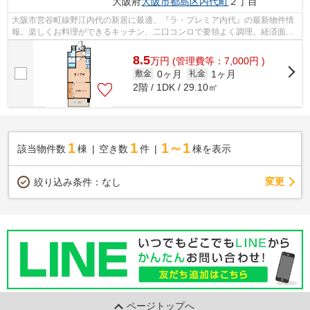
大阪府
大阪市都島区
内代町
２丁目
大阪市営谷町線野江内代の新居に最適、『ラ・プレミア内代』の最新物件情
報。楽しくお料理ができるキッチン、二口コンロで要領よく調理。経済面的
で、メリットも多い賃貸物件。防犯対...
8.5
万
円
(管理費等：7,000円 )
0ヶ月
1ヶ月
敷金
礼金
2階 / 1DK / 29.10㎡
1
1
1～1
該当物件数
棟
空き数
件
棟を表示
変更
絞り込み条件：
なし
ページトップへ