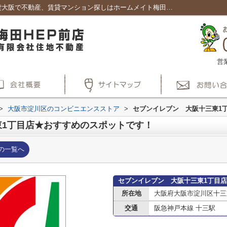
セブンイレブン 大阪十三東1丁目店｜賃貸大阪で不動産、賃貸マンション探しはホームメイト梅田HEP前店
営
>
大阪市淀川区のコンビニエンスストア
>
セブンイレブン 大阪十三東1
東1丁目店★おすすめのスポットです！
の一覧へ
セブンイレブン 大阪十三東1丁目
所在地
大阪府大阪市淀川区十三
交通
阪急神戸本線 十三駅