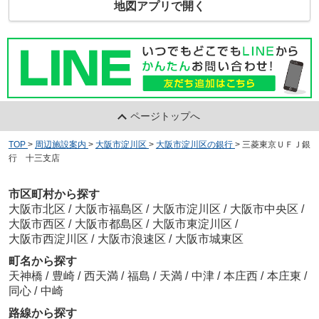
地図アプリで開く
ページトップへ
TOP
>
周辺施設案内
>
大阪市淀川区
>
大阪市淀川区の銀行
>
三菱東京ＵＦＪ銀
行 十三支店
市区町村から探す
大阪市北区
/
大阪市福島区
/
大阪市淀川区
/
大阪市中央区
/
大阪市西区
/
大阪市都島区
/
大阪市東淀川区
/
大阪市西淀川区
/
大阪市浪速区
/
大阪市城東区
町名から探す
天神橋
/
豊崎
/
西天満
/
福島
/
天満
/
中津
/
本庄西
/
本庄東
/
同心
/
中崎
路線から探す