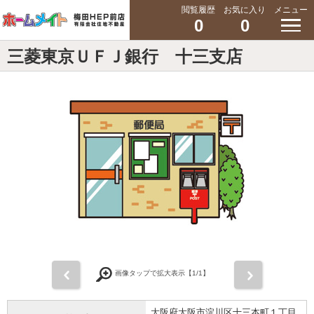
閲覧履歴
お気に入り
メニュー
0
0
三菱東京ＵＦＪ銀行 十三支店
前
次
画像タップで拡大表示【
1
/1】
大阪府大阪市淀川区十三本町１丁目