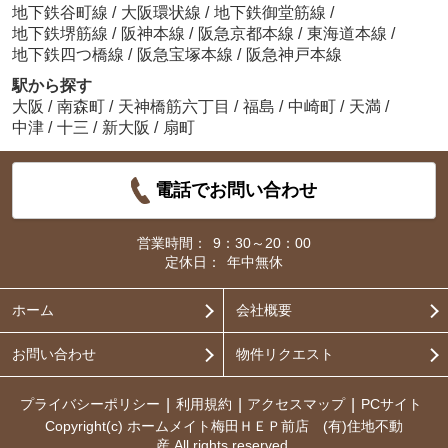
地下鉄谷町線
/
大阪環状線
/
地下鉄御堂筋線
/
地下鉄堺筋線
/
阪神本線
/
阪急京都本線
/
東海道本線
/
地下鉄四つ橋線
/
阪急宝塚本線
/
阪急神戸本線
駅から探す
大阪
/
南森町
/
天神橋筋六丁目
/
福島
/
中崎町
/
天満
/
中津
/
十三
/
新大阪
/
扇町
電話でお問い合わせ
営業時間：
9：30～20：00
定休日：
年中無休
ホーム
会社概要
お問い合わせ
物件リクエスト
プライバシーポリシー
利用規約
アクセスマップ
PCサイト
Copyright(c) ホームメイト梅田ＨＥＰ前店 (有)住地不動
産 All rights reserved.