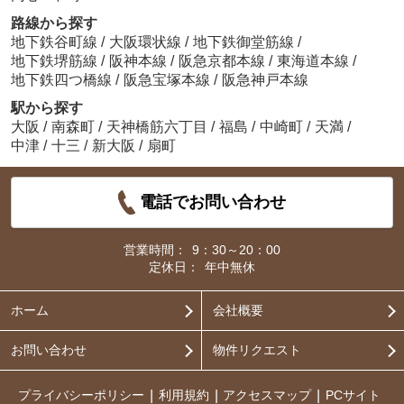
路線から探す
地下鉄谷町線
/
大阪環状線
/
地下鉄御堂筋線
/
地下鉄堺筋線
/
阪神本線
/
阪急京都本線
/
東海道本線
/
地下鉄四つ橋線
/
阪急宝塚本線
/
阪急神戸本線
駅から探す
大阪
/
南森町
/
天神橋筋六丁目
/
福島
/
中崎町
/
天満
/
中津
/
十三
/
新大阪
/
扇町
電話でお問い合わせ
営業時間：
9：30～20：00
定休日：
年中無休
ホーム
会社概要
お問い合わせ
物件リクエスト
プライバシーポリシー
利用規約
アクセスマップ
PCサイト