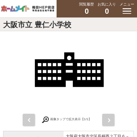
閲覧履歴
お気に入り
メニュー
0
0
大阪市立 豊仁小学校
前
次
画像タップで拡大表示【
1
/1】
大阪府大阪市北区長柄西２丁目６－