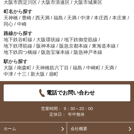
大阪市西淀川区
/
大阪市浪速区
/
大阪市城東区
町名から探す
天神橋
/
豊崎
/
西天満
/
福島
/
天満
/
中津
/
本庄西
/
本庄東
/
同心
/
中崎
路線から探す
地下鉄谷町線
/
大阪環状線
/
地下鉄御堂筋線
/
地下鉄堺筋線
/
阪神本線
/
阪急京都本線
/
東海道本線
/
地下鉄四つ橋線
/
阪急宝塚本線
/
阪急神戸本線
駅から探す
大阪
/
南森町
/
天神橋筋六丁目
/
福島
/
中崎町
/
天満
/
中津
/
十三
/
新大阪
/
扇町
電話でお問い合わせ
営業時間：
9：30～20：00
定休日：
年中無休
ホーム
会社概要