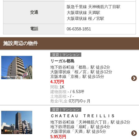
阪急千里線 天神橋筋六丁目駅
交通
大阪環状線 天満駅
大阪環状線 桜ノ宮駅
電話
06-6358-1851
施設周辺の物件
賃貸｜マンション
リーガル都島
地下鉄谷町線「都島」駅 徒歩2分
大阪環状線「桜ノ宮」駅 徒歩12分
京阪本線「京橋」駅 徒歩15分
4.3万円
間取:
1K
建物面積:
- / 6.53坪
土地面積:
- / -
敷金/礼金:
0万円/0ヶ月
賃貸｜マンション
ＣＨＡＴＥＡＵ ＴＲＥＩＬＬＩＳ
地下鉄谷町線「天神橋筋六丁目」駅 徒歩2分
地下鉄堺筋線「扇町」駅 徒歩4分
大阪環状線「天満」駅 徒歩5分
5.95万円