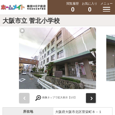
閲覧履歴
お気に入り
メニュー
0
0
大阪市立 菅北小学校
前
次
画像タップで拡大表示【
1
/2】
所在地
大阪府大阪市北区菅栄町８－１