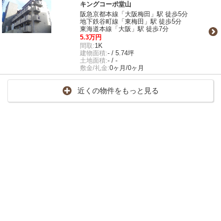
キングコーポ堂山
阪急京都本線「大阪梅田」駅 徒歩5分
地下鉄谷町線「東梅田」駅 徒歩5分
東海道本線「大阪」駅 徒歩7分
5.3万円
間取:
1K
建物面積:
- / 5.74坪
土地面積:
- / -
敷金/礼金:
0ヶ月/0ヶ月
近くの物件をもっと見る