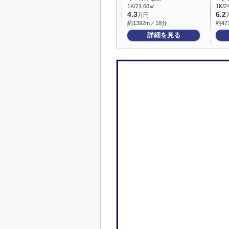
1K/21.60㎡
1K/2
4.3
6.2
万円
約1392m／18分
約47
詳細を見る