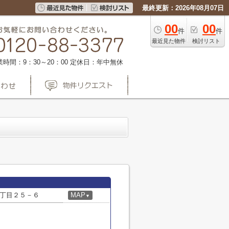
最終更新：2026年08月07日
00
00
件
件
最近見た物件
検討リスト
業時間：9：30～20：00
定休日：年中無休
丁目２５－６
MAP
▼