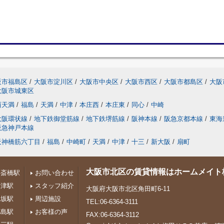
阪市福島区
/
大阪市淀川区
/
大阪市中央区
/
大阪市西区
/
大阪市都島区
/
大阪
大阪市城東区
西天満
/
福島
/
天満
/
中津
/
本庄西
/
本庄東
/
同心
/
中崎
大阪環状線
/
地下鉄御堂筋線
/
地下鉄堺筋線
/
阪神本線
/
阪急京都本線
/
東海
阪急神戸本線
天神橋筋六丁目
/
福島
/
中崎町
/
天満
/
中津
/
十三
/
新大阪
/
扇町
大阪市北区の賃貸情報はホームメイト
心斎橋駅
お問い合わせ
中津駅
スタッフ紹介
大阪府大阪市北区角田町6-11
江坂駅
周辺施設
TEL:06-6364-3111
都島駅
お客様の声
FAX:06-6364-3112