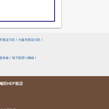
市東淀川区
/
大阪市西淀川区
/
道本線
/
地下鉄四つ橋線
/
梅田HEP前店