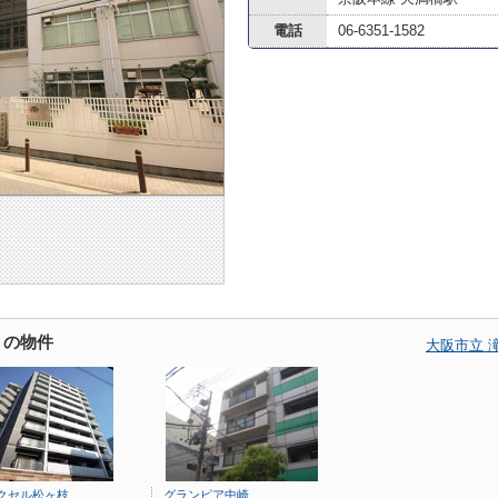
電話
06-6351-1582
くの物件
大阪市立 
クセル松ヶ枝
グランピア中崎