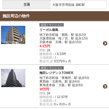
交通
大阪市営堺筋線 扇町駅
施設周辺の物件
賃貸｜マンション
リーガル都島
地下鉄谷町線「都島」駅 徒歩2分
大阪環状線「桜ノ宮」駅 徒歩12分
京阪本線「京橋」駅 徒歩15分
4.3万円
間取:
1K
建物面積:
- / 6.53坪
土地面積:
- / -
敷金/礼金:
0万円/0ヶ月
賃貸｜マンション
梅田レジデンスTOWER
地下鉄谷町線「東梅田」駅 徒歩5分
東西線「北新地」駅 徒歩6分
東海道本線「大阪」駅 徒歩8分
10万円
間取:
1K
建物面積:
- / 12.97坪
土地面積:
- / -
敷金/礼金:
0ヶ月/0ヶ月