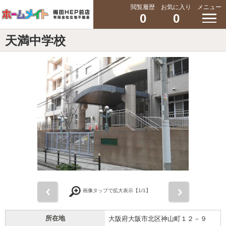
閲覧履歴
お気に入り
メニュー
0
0
天満中学校
前
次
画像タップで拡大表示【
1
/1】
所在地
大阪府大阪市北区神山町１２－９