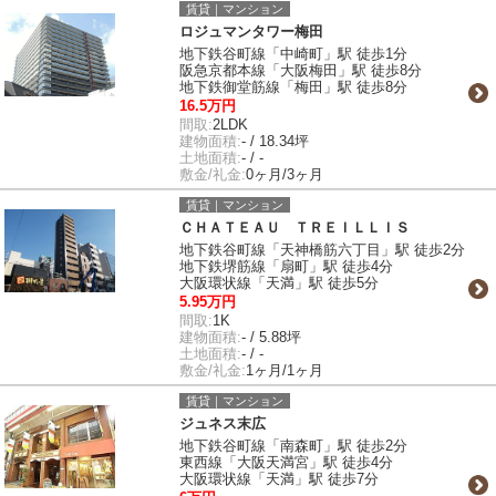
賃貸｜マンション
ロジュマンタワー梅田
地下鉄谷町線「中崎町」駅 徒歩1分
阪急京都本線「大阪梅田」駅 徒歩8分
地下鉄御堂筋線「梅田」駅 徒歩8分
16.5万円
間取:
2LDK
建物面積:
- / 18.34坪
土地面積:
- / -
敷金/礼金:
0ヶ月/3ヶ月
賃貸｜マンション
ＣＨＡＴＥＡＵ ＴＲＥＩＬＬＩＳ
地下鉄谷町線「天神橋筋六丁目」駅 徒歩2分
地下鉄堺筋線「扇町」駅 徒歩4分
大阪環状線「天満」駅 徒歩5分
5.95万円
間取:
1K
建物面積:
- / 5.88坪
土地面積:
- / -
敷金/礼金:
1ヶ月/1ヶ月
賃貸｜マンション
ジュネス末広
地下鉄谷町線「南森町」駅 徒歩2分
東西線「大阪天満宮」駅 徒歩4分
大阪環状線「天満」駅 徒歩7分