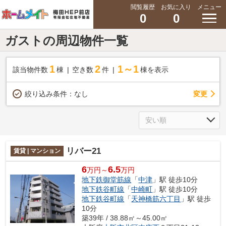
閲覧履歴
お気に入り
メニュー
0
0
ガストの周辺物件一覧
1
2
1～1
該当物件数
棟
空き数
件
棟を表示
変更
絞り込み条件：
なし
リバー21
賃貸 | マンション
6
6.5
万円～
万円
地下鉄御堂筋線
「
中津
」駅 徒歩10分
地下鉄谷町線
「
中崎町
」駅 徒歩10分
地下鉄谷町線
「
天神橋筋六丁目
」駅 徒歩
10分
築39年 / 38.88㎡～45.00㎡