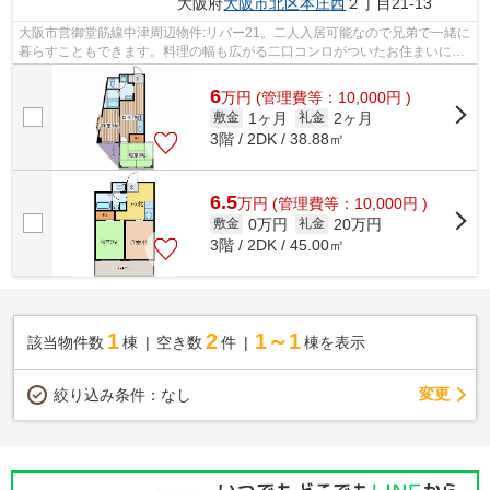
大阪府
大阪市北区
本庄西
２丁目21-13
大阪市営御堂筋線中津周辺物件:リバー21。二人入居可能なので兄弟で一緒に
暮らすこともできます。料理の幅も広がる二口コンロがついたお住まいにな
ります。マンションに光ファイバーを...
6
万
円
(管理費等：10,000円 )
1ヶ月
2ヶ月
敷金
礼金
3階 / 2DK / 38.88㎡
6.5
万
円
(管理費等：10,000円 )
0万円
20万円
敷金
礼金
3階 / 2DK / 45.00㎡
1
2
1～1
該当物件数
棟
空き数
件
棟を表示
変更
絞り込み条件：
なし