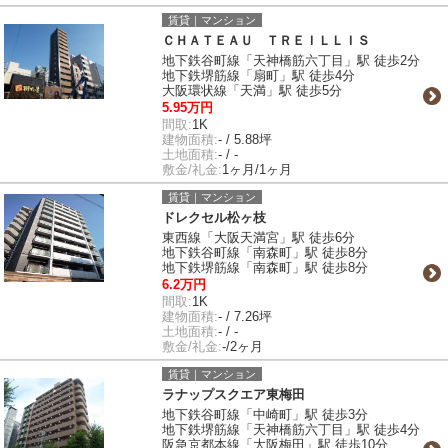
賃貸｜マンション
ＣＨＡＴＥＡＵ ＴＲＥＩＬＬＩＳ
地下鉄谷町線「天神橋筋六丁目」駅 徒歩2分
地下鉄堺筋線「扇町」駅 徒歩4分
大阪環状線「天満」駅 徒歩5分
5.95万円
間取:
1K
建物面積:
- / 5.88坪
土地面積:
- / -
敷金/礼金:
1ヶ月/1ヶ月
賃貸｜マンション
ドレクセル松ヶ枝
東西線「大阪天満宮」駅 徒歩6分
地下鉄谷町線「南森町」駅 徒歩8分
地下鉄堺筋線「南森町」駅 徒歩8分
6.2万円
間取:
1K
建物面積:
- / 7.26坪
土地面積:
- / -
敷金/礼金:
-/2ヶ月
賃貸｜マンション
ラナップスクエア東梅田
地下鉄谷町線「中崎町」駅 徒歩3分
地下鉄堺筋線「天神橋筋六丁目」駅 徒歩4分
阪急京都本線「大阪梅田」駅 徒歩10分