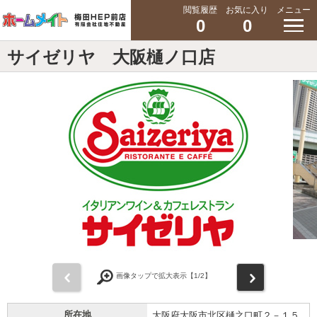
閲覧履歴
お気に入り
メニュー
0
0
サイゼリヤ 大阪樋ノ口店
前
次
画像タップで拡大表示【
1
/2】
所在地
大阪府大阪市北区樋之口町２－１５