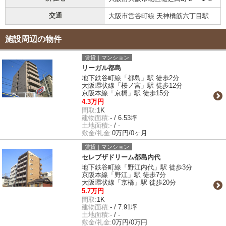
交通
大阪市営谷町線 天神橋筋六丁目駅
施設周辺の物件
賃貸｜マンション
リーガル都島
地下鉄谷町線「都島」駅 徒歩2分
大阪環状線「桜ノ宮」駅 徒歩12分
京阪本線「京橋」駅 徒歩15分
4.3万円
間取:
1K
建物面積:
- / 6.53坪
土地面積:
- / -
敷金/礼金:
0万円/0ヶ月
賃貸｜マンション
セレブザドリーム都島内代
地下鉄谷町線「野江内代」駅 徒歩3分
京阪本線「野江」駅 徒歩7分
大阪環状線「京橋」駅 徒歩20分
5.7万円
間取:
1K
建物面積:
- / 7.91坪
土地面積:
- / -
敷金/礼金:
0万円/0万円