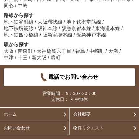
同心
/
中崎
路線から探す
地下鉄谷町線
/
大阪環状線
/
地下鉄御堂筋線
/
地下鉄堺筋線
/
阪神本線
/
阪急京都本線
/
東海道本線
/
地下鉄四つ橋線
/
阪急宝塚本線
/
阪急神戸本線
駅から探す
大阪
/
南森町
/
天神橋筋六丁目
/
福島
/
中崎町
/
天満
/
中津
/
十三
/
新大阪
/
扇町
電話でお問い合わせ
営業時間：
9：30～20：00
定休日：
年中無休
ホーム
会社概要
お問い合わせ
物件リクエスト