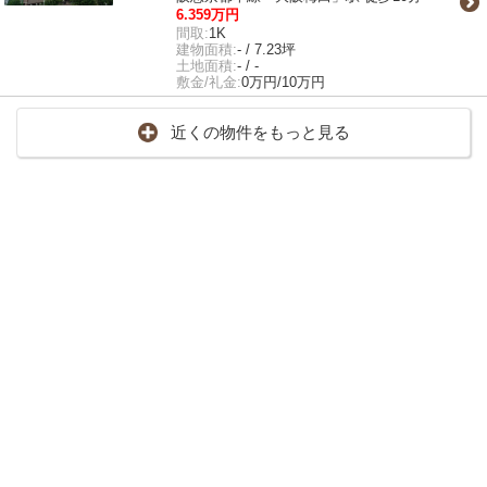
6.359万円
間取:
1K
建物面積:
- / 7.23坪
土地面積:
- / -
敷金/礼金:
0万円/10万円
近くの物件をもっと見る